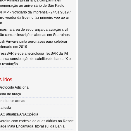
TAM Airlines Brasil lança campanha em
memoração ao aniversário de São Paulo
TIMP - Noticiário da Imprensa - 24/01/2019 /
rro voador da Boeing faz primeiro voo ao ar
re
rsos na área de segurança da aviação civil
tão com as inscrições abertas em Guarulhos
itish Airways pinta aeronaves para celebrar
ntenário em 2019
ressSAR elege a tecnologia TecSAR da IAI
ra sua constelação de satélites de banda X e
ta resolução
 lidos
Protocolo Adicional
eda de braço
onteiras e armas
ia justa
AC atualiza ANACpédia
vereiro com cortesia de duas diárias no Resort
llage Mata Encantada, litoral sul da Bahia