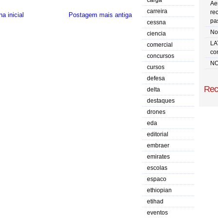
carga
Ae
carreira
re
a inicial
Postagem mais antiga
pa
cessna
No 
ciencia
LA
comercial
co
concursos
NO
cursos
defesa
Rec
delta
destaques
drones
eda
editorial
embraer
emirates
escolas
espaco
ethiopian
etihad
eventos