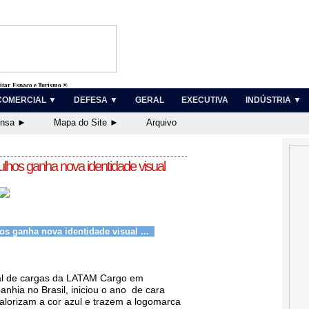
litar, Espaço e Turismo ®
COMERCIAL ▼
DEFESA ▼
GERAL
EXECUTIVA
INDÚSTRIA ▼
ensa ►
Mapa do Site ►
Arquivo
hos ganha nova identidade visual
s ganha nova identidade visual ...
l de cargas da LATAM Cargo em
nhia no Brasil, iniciou o ano de cara
alorizam a cor azul e trazem a logomarca