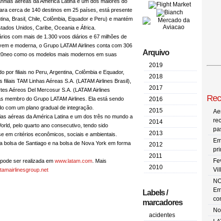
anhias aéreas da América Latina e um dos maiores do
ra cerca de 140 destinos em 25 países, está presente
na, Brasil, Chile, Colômbia, Equador e Peru) e mantém
tados Unidos, Caribe, Oceania e África.
ários com mais de 1.300 voos diários e 67 milhões de
ovem e moderna, o Grupo LATAM Airlines conta com 306
Arquivo
 A320neo como os modelos mais modernos em suas
2019
 por filiais no Peru, Argentina, Colômbia e Equador,
2018
iliais TAM Linhas Aéreas S.A. (LATAM Airlines Brasil),
2017
tes Aéreos Del Mercosur S.A. (LATAM Airlines
Rec
s membro do Grupo LATAM Airlines. Ela está sendo
2016
o com um plano gradual de integração.
2015
Ae
as aéreas da América Latina e um dos três no mundo a
re
2014
rld, pelo quarto ano consecutivo, tendo sido
pa
2013
e em critérios econômicos, sociais e ambientais.
Em
a bolsa de Santiago e na bolsa de Nova York em forma
2012
pr
2011
Fe
 pode ser realizada em
www.latam.com
. Mais
2010
Vi
tamairlinesgroup.net
NO
Em
Labels /
co
marcadores
No
acidentes