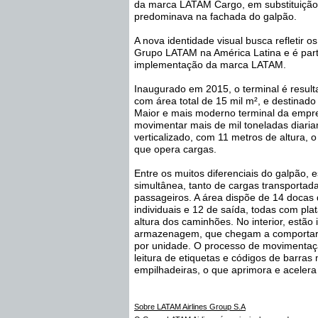
da marca LATAM Cargo, em substituição 
predominava na fachada do galpão.
A nova identidade visual busca refletir o
Grupo LATAM na América Latina e é par
implementação da marca LATAM.
Inaugurado em 2015, o terminal é result
com área total de 15 mil m², e destinad
Maior e mais moderno terminal da empr
movimentar mais de mil toneladas diari
verticalizado, com 11 metros de altura, 
que opera cargas.
Entre os muitos diferenciais do galpão, 
simultânea, tanto de cargas transportad
passageiros. A área dispõe de 14 docas
individuais e 12 de saída, todas com pla
altura dos caminhões. No interior, estão
armazenagem, que chegam a comportar at
por unidade. O processo de movimentaçã
leitura de etiquetas e códigos de barras
empilhadeiras, o que aprimora e acelera
Sobre LATAM Airlines Group S.A