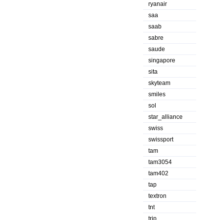
ryanair
saa
saab
sabre
saude
singapore
sita
skyteam
smiles
sol
star_alliance
swiss
swissport
tam
tam3054
tam402
tap
textron
tnt
trip