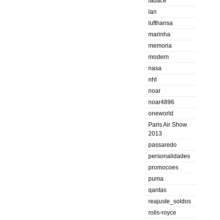
labace
lan
lufthansa
marinha
memoria
modern
nasa
nht
noar
noar4896
oneworld
Paris Air Show
2013
passaredo
personalidades
promocoes
puma
qantas
reajuste_soldos
rolls-royce