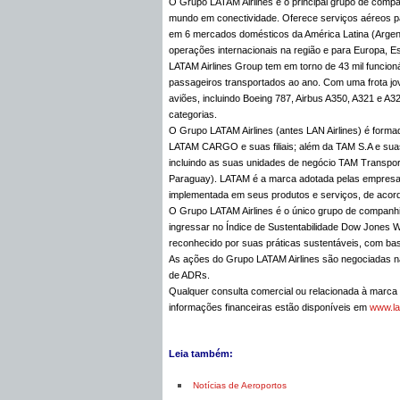
O Grupo LATAM Airlines é o principal grupo de comp
mundo em conectividade. Oferece serviços aéreos pa
em 6 mercados domésticos da América Latina (Argenti
operações internacionais na região e para Europa, Es
LATAM Airlines Group tem em torno de 43 mil funcion
passageiros transportados ao ano. Com uma frota j
aviões, incluindo Boeing 787, Airbus A350, A321 e
categorias.
O Grupo LATAM Airlines (antes LAN Airlines) é formado
LATAM CARGO e suas filiais; além da TAM S.A e suas f
incluindo as suas unidades de negócio TAM Transpor
Paraguay). LATAM é a marca adotada pelas empresa
implementada em seus produtos e serviços, de acord
O Grupo LATAM Airlines é o único grupo de companhi
ingressar no Índice de Sustentabilidade Dow Jones Wo
reconhecido por suas práticas sustentáveis, com bas
As ações do Grupo LATAM Airlines são negociadas n
de ADRs.
Qualquer consulta comercial ou relacionada à marca
informações financeiras estão disponíveis em
www.la
Leia também:
Notícias de Aeroportos