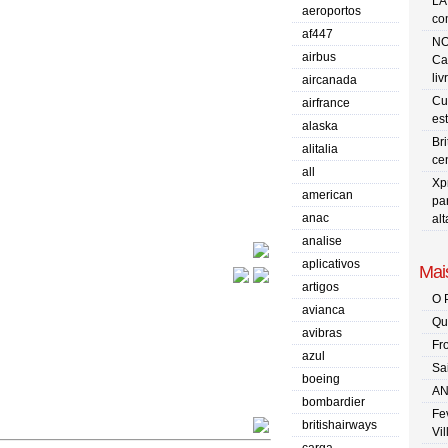
LA
aeroportos
co
af447
NO
airbus
Ca
liv
aircanada
Cu
airfrance
es
alaska
Br
alitalia
ce
all
Xp
american
pa
anac
al
analise
aplicativos
Mais
artigos
O 
avianca
Qu
avibras
Fr
azul
Sa
boeing
AN
bombardier
Fe
britishairways
Vi