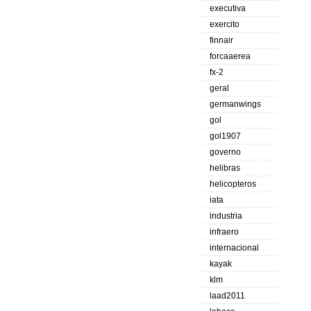
executiva
exercito
finnair
forcaaerea
fx-2
geral
germanwings
gol
gol1907
governo
helibras
helicopteros
iata
industria
infraero
internacional
kayak
klm
laad2011