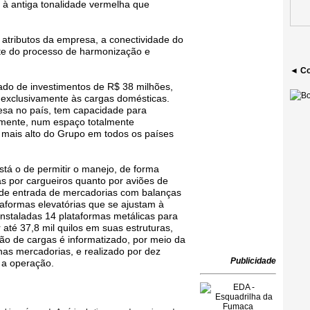
à antiga tonalidade vermelha que
s atributos da empresa, a conectividade do
te do processo de harmonização e
◄ Co
ado de investimentos de R$ 38 milhões,
o exclusivamente às cargas domésticas.
esa no país, tem capacidade para
amente, num espaço totalmente
o mais alto do Grupo em todos os países
está o de permitir o manejo, de forma
as por cargueiros quanto por aviões de
 de entrada de mercadorias com balanças
taformas elevatórias que se ajustam à
 instaladas 14 plataformas metálicas para
é 37,8 mil quilos em suas estruturas,
o de cargas é informatizado, por meio da
 nas mercadorias, e realizado por dez
Publicidade
 a operação.