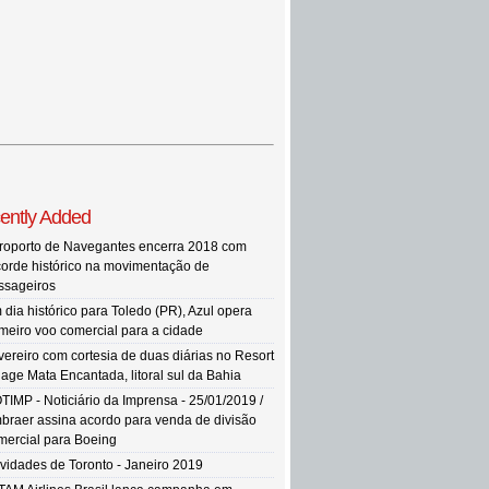
ently Added
roporto de Navegantes encerra 2018 com
corde histórico na movimentação de
ssageiros
 dia histórico para Toledo (PR), Azul opera
imeiro voo comercial para a cidade
vereiro com cortesia de duas diárias no Resort
llage Mata Encantada, litoral sul da Bahia
TIMP - Noticiário da Imprensa - 25/01/2019 /
braer assina acordo para venda de divisão
mercial para Boeing
vidades de Toronto - Janeiro 2019