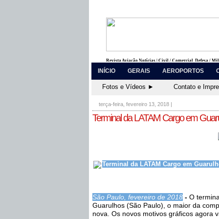
Revista Aviação Notícias | Civil / Comercial, Defesa / Mi
INÍCIO
GERAIS
AEROPORTOS
Fotos e Vídeos ►
Contato e Impr
terça-feira, fevereiro 13, 2018
|
Terminal da LATAM Cargo em Guarul
Terminal da LATAM Cargo em Guarulho
São Paulo, fevereiro de 2018
-
O termina
Guarulhos (São Paulo), o maior da compa
nova. Os novos motivos gráficos agora v