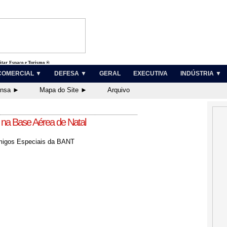
litar, Espaço e Turismo ®
COMERCIAL ▼
DEFESA ▼
GERAL
EXECUTIVA
INDÚSTRIA ▼
ensa ►
Mapa do Site ►
Arquivo
s na Base Aérea de Natal