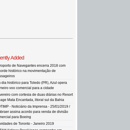
ently Added
roporto de Navegantes encerra 2018 com
corde histórico na movimentação de
ssageiros
 dia histórico para Toledo (PR), Azul opera
imeiro voo comercial para a cidade
vereiro com cortesia de duas diárias no Resort
llage Mata Encantada, litoral sul da Bahia
TIMP - Noticiário da Imprensa - 25/01/2019 /
braer assina acordo para venda de divisão
mercial para Boeing
vidades de Toronto - Janeiro 2019