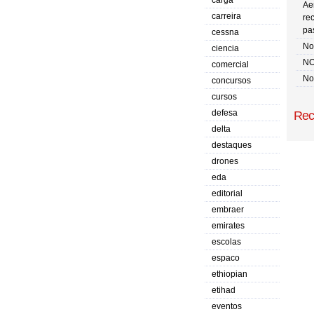
carga
Ae
carreira
re
pa
cessna
No 
ciencia
NO
comercial
No
concursos
cursos
defesa
Rec
delta
destaques
drones
eda
editorial
embraer
emirates
escolas
espaco
ethiopian
etihad
eventos