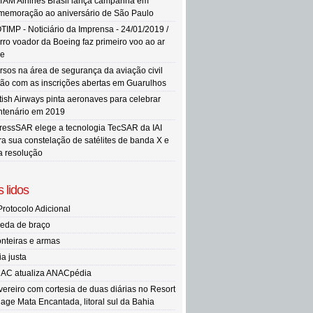
TAM Airlines Brasil lança campanha em
memoração ao aniversário de São Paulo
TIMP - Noticiário da Imprensa - 24/01/2019 /
rro voador da Boeing faz primeiro voo ao ar
re
rsos na área de segurança da aviação civil
tão com as inscrições abertas em Guarulhos
itish Airways pinta aeronaves para celebrar
ntenário em 2019
ressSAR elege a tecnologia TecSAR da IAI
ra sua constelação de satélites de banda X e
ta resolução
 lidos
Protocolo Adicional
eda de braço
onteiras e armas
ia justa
AC atualiza ANACpédia
vereiro com cortesia de duas diárias no Resort
llage Mata Encantada, litoral sul da Bahia