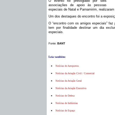
O evento foi prestigiado por seis
associações de apoio às pessoas
especiais de Natal e Parnamirim, realizaram
Um dos destaques do encontro foi a exposiç
O “encontro com os amigos especiais” faz p
tem por finalidade destinar um dia excl
especiais.
Fonte:
BANT
Leia também:
Notícias de Aeroportos
Notícias da Aviação Civil / Comercial
Notícias da Aviação Geral
Notícias da Aviação Executiva
Notícias de Defesa
Notícias de Indústrias
Notícias de Espaço