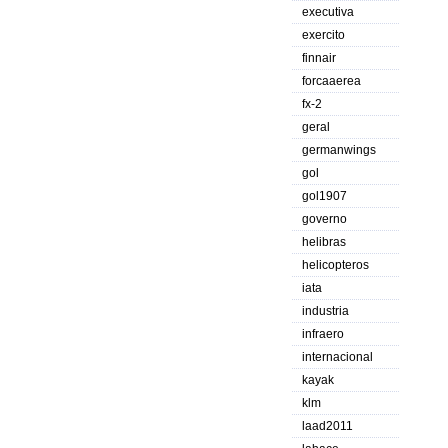
executiva
exercito
finnair
forcaaerea
fx-2
geral
germanwings
gol
gol1907
governo
helibras
helicopteros
iata
industria
infraero
internacional
kayak
klm
laad2011