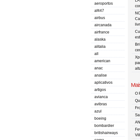
LA
aeroportos
co
af447
NO
airbus
Ca
liv
aircanada
Cu
airfrance
es
alaska
Br
alitalia
ce
all
Xp
american
pa
anac
al
analise
aplicativos
Mais
artigos
O 
avianca
Qu
avibras
Fr
azul
Sa
boeing
AN
bombardier
Fe
britishairways
Vi