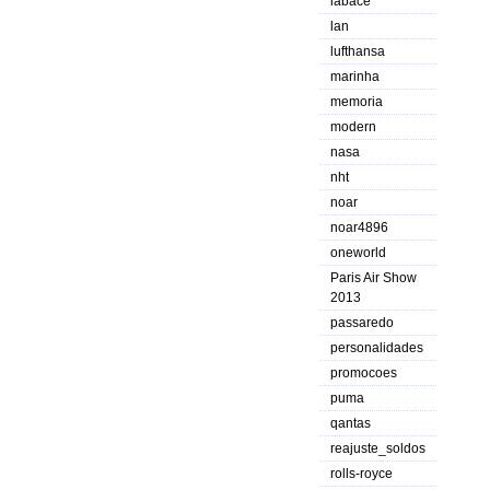
labace
lan
lufthansa
marinha
memoria
modern
nasa
nht
noar
noar4896
oneworld
Paris Air Show
2013
passaredo
personalidades
promocoes
puma
qantas
reajuste_soldos
rolls-royce