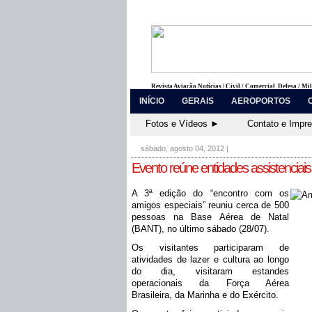
Revista Aviação Notícias | Civil / Comercial, Defesa / Mi
INÍCIO
GERAIS
AEROPORTOS
Fotos e Vídeos ►
Contato e Impr
sábado, agosto 04, 2012
|
Evento reúne entidades assistenciai
A 3ª edição do “encontro com os
amigos especiais” reuniu cerca de 500
pessoas na Base Aérea de Natal
(BANT), no último sábado (28/07).
Os visitantes participaram de
atividades de lazer e cultura ao longo
do dia, visitaram estandes
operacionais da Força Aérea
Brasileira, da Marinha e do Exército.