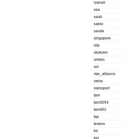
ryanair
saa
saab
sabre
saude
singapore
sita
skyteam
smiles
sol
star_alliance
swiss
swissport
tam
tam3054
tam402
tap
textron
tnt
trip