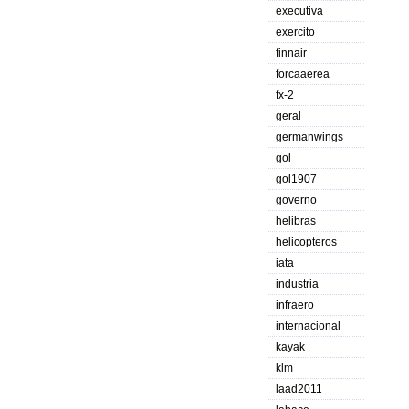
executiva
exercito
finnair
forcaaerea
fx-2
geral
germanwings
gol
gol1907
governo
helibras
helicopteros
iata
industria
infraero
internacional
kayak
klm
laad2011