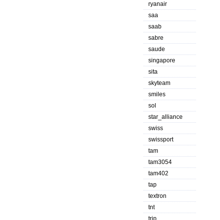
ryanair
saa
saab
sabre
saude
singapore
sita
skyteam
smiles
sol
star_alliance
swiss
swissport
tam
tam3054
tam402
tap
textron
tnt
trip