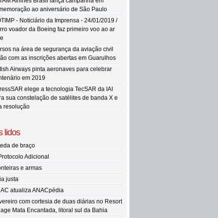
TAM Airlines Brasil lança campanha em
memoração ao aniversário de São Paulo
TIMP - Noticiário da Imprensa - 24/01/2019 /
rro voador da Boeing faz primeiro voo ao ar
re
rsos na área de segurança da aviação civil
tão com as inscrições abertas em Guarulhos
itish Airways pinta aeronaves para celebrar
ntenário em 2019
ressSAR elege a tecnologia TecSAR da IAI
ra sua constelação de satélites de banda X e
ta resolução
 lidos
eda de braço
Protocolo Adicional
onteiras e armas
ia justa
AC atualiza ANACpédia
vereiro com cortesia de duas diárias no Resort
llage Mata Encantada, litoral sul da Bahia