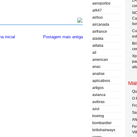
LA
aeroportos
co
af447
NO
airbus
Ca
liv
aircanada
Cu
airfrance
es
a inicial
Postagem mais antiga
alaska
Br
alitalia
ce
all
Xp
american
pa
anac
al
analise
aplicativos
Mais
artigos
Qu
avianca
O 
avibras
Fr
azul
Sa
boeing
AN
bombardier
Fe
britishairways
Vi