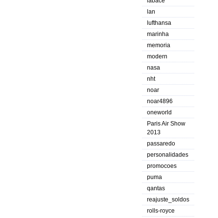
labace
lan
lufthansa
marinha
memoria
modern
nasa
nht
noar
noar4896
oneworld
Paris Air Show
2013
passaredo
personalidades
promocoes
puma
qantas
reajuste_soldos
rolls-royce