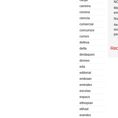
carga
NO
carreira
Mo
cessna
em
ciencia
No 
comercial
Ae
re
concursos
pa
cursos
defesa
Rec
delta
destaques
drones
eda
editorial
embraer
emirates
escolas
espaco
ethiopian
etihad
eventos