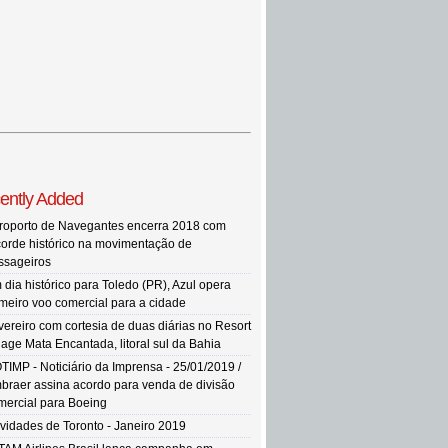
ently Added
roporto de Navegantes encerra 2018 com
corde histórico na movimentação de
ssageiros
 dia histórico para Toledo (PR), Azul opera
imeiro voo comercial para a cidade
vereiro com cortesia de duas diárias no Resort
llage Mata Encantada, litoral sul da Bahia
TIMP - Noticiário da Imprensa - 25/01/2019 /
braer assina acordo para venda de divisão
mercial para Boeing
vidades de Toronto - Janeiro 2019