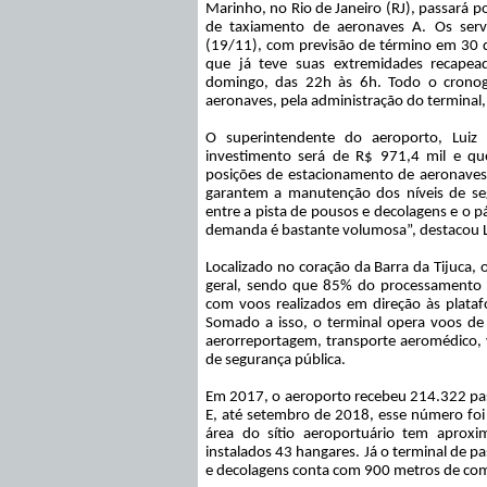
Marinho, no Rio de Janeiro (RJ), passará p
de taxiamento de aeronaves A. Os servi
(19/11), com previsão de término em 30 di
que já teve suas extremidades recapea
domingo, das 22h às 6h. Todo o cronog
aeronaves, pela administração do terminal
O superintendente do aeroporto, Luiz
investimento será de R$ 971,4 mil e q
posições de estacionamento de aeronaves 
garantem a manutenção dos níveis de seg
entre a pista de pousos e decolagens e o 
demanda é bastante volumosa”, destacou L
Localizado no coração da Barra da Tijuca,
geral, sendo que 85% do processamento 
com voos realizados em direção às plataf
Somado a isso, o terminal opera voos de 
aerorreportagem, transporte aeromédico,
de segurança pública.
Em 2017, o aeroporto recebeu 214.322 pa
E, até setembro de 2018, esse número foi
área do sítio aeroportuário tem aprox
instalados 43 hangares. Já o terminal de p
e decolagens conta com 900 metros de com