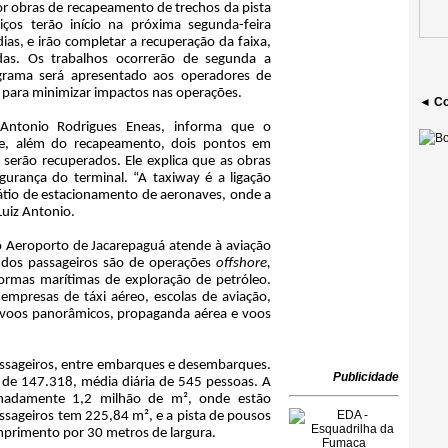
or obras de recapeamento de trechos da pista
ços terão início na próxima segunda-feira
as, e irão completar a recuperação da faixa,
das. Os trabalhos ocorrerão de segunda a
rama será apresentado aos operadores de
, para minimizar impactos nas operações.
◄ Co
 Antonio Rodrigues Eneas, informa que o
ue, além do recapeamento, dois pontos em
serão recuperados. Ele explica que as obras
urança do terminal. “A taxiway é a ligação
pátio de estacionamento de aeronaves, onde a
uiz Antonio.
 o Aeroporto de Jacarepaguá atende à aviação
dos passageiros são de operações
offshore,
ormas marítimas de exploração de petróleo.
empresas de táxi aéreo, escolas de aviação,
 voos panorâmicos, propaganda aérea e voos
ssageiros, entre embarques e desembarques.
Publicidade
 de 147.318, média diária de 545 pessoas. A
imadamente 1,2 milhão de m², onde estão
assageiros tem 225,84 m², e a pista de pousos
primento por 30 metros de largura.