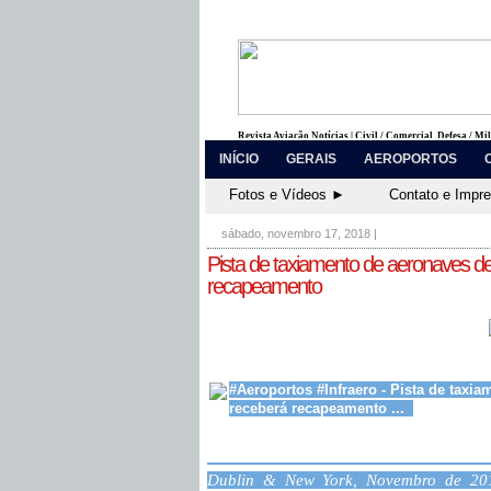
Revista Aviação Notícias | Civil / Comercial, Defesa / Mi
INÍCIO
GERAIS
AEROPORTOS
Fotos e Vídeos ►
Contato e Impr
sábado, novembro 17, 2018
|
Pista de taxiamento de aeronaves d
recapeamento
#Aeroportos #Infraero - Pista de taxi
receberá recapeamento ...
Dublin & New York, Novembro de 20