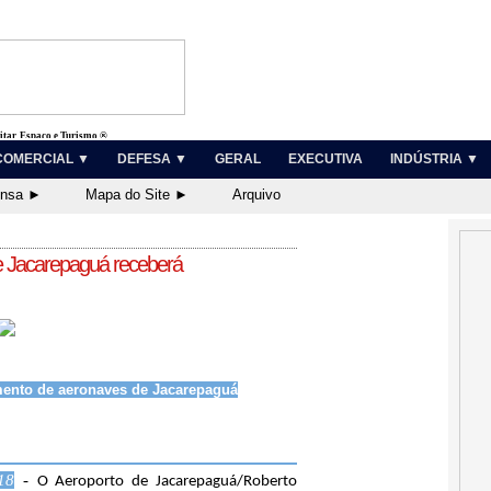
litar, Espaço e Turismo ®
COMERCIAL ▼
DEFESA ▼
GERAL
EXECUTIVA
INDÚSTRIA ▼
ensa ►
Mapa do Site ►
Arquivo
e Jacarepaguá receberá
amento de aeronaves de Jacarepaguá
18
-
O Aeroporto de Jacarepaguá/Roberto