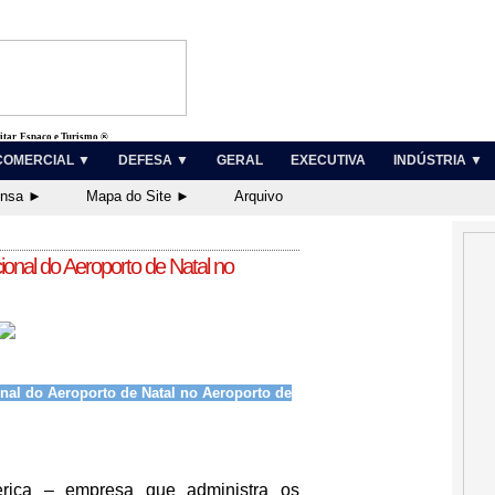
litar, Espaço e Turismo ®
COMERCIAL ▼
DEFESA ▼
GERAL
EXECUTIVA
INDÚSTRIA ▼
ensa ►
Mapa do Site ►
Arquivo
onal do Aeroporto de Natal no
al do Aeroporto de Natal no Aeroporto de
erica – empresa que administra os