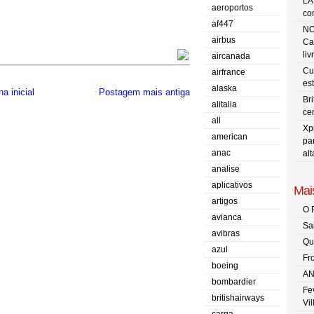
LA
aeroportos
co
af447
NO
airbus
Ca
liv
aircanada
Cu
airfrance
es
alaska
a inicial
Postagem mais antiga
Br
alitalia
ce
all
Xp
american
pa
anac
al
analise
aplicativos
Mais
artigos
O 
avianca
Sa
avibras
Qu
azul
Fr
boeing
AN
bombardier
Fe
britishairways
Vi