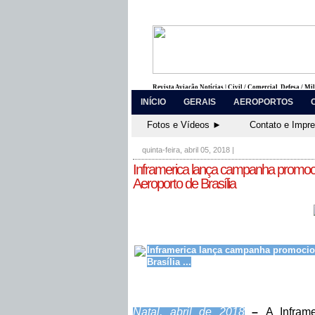
Revista Aviação Notícias | Civil / Comercial, Defesa / Mi
INÍCIO
GERAIS
AEROPORTOS
Fotos e Vídeos ►
Contato e Impr
quinta-feira, abril 05, 2018
|
Inframerica lança campanha promoci
Aeroporto de Brasília
Inframerica lança campanha promocion
Brasília ...
Natal, abril de 2018
–
A Infram