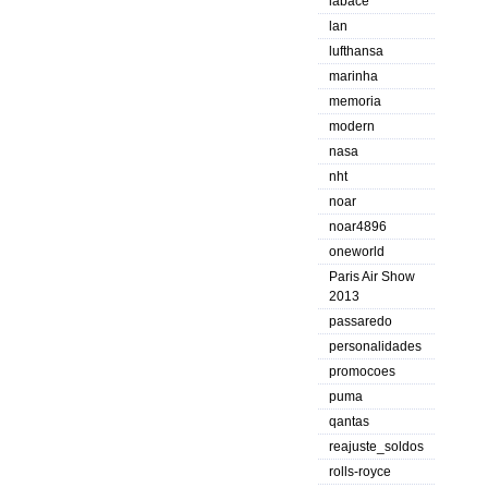
labace
lan
lufthansa
marinha
memoria
modern
nasa
nht
noar
noar4896
oneworld
Paris Air Show
2013
passaredo
personalidades
promocoes
puma
qantas
reajuste_soldos
rolls-royce