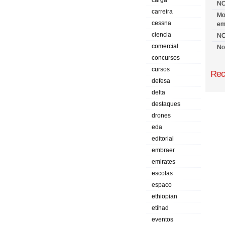
carga
NO
carreira
Mo
cessna
em
ciencia
NO
comercial
No 
concursos
cursos
Rec
defesa
delta
destaques
drones
eda
editorial
embraer
emirates
escolas
espaco
ethiopian
etihad
eventos