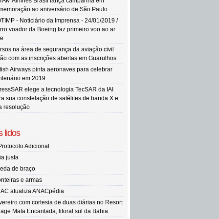
TAM Airlines Brasil lança campanha em
memoração ao aniversário de São Paulo
TIMP - Noticiário da Imprensa - 24/01/2019 /
rro voador da Boeing faz primeiro voo ao ar
re
rsos na área de segurança da aviação civil
tão com as inscrições abertas em Guarulhos
itish Airways pinta aeronaves para celebrar
ntenário em 2019
ressSAR elege a tecnologia TecSAR da IAI
ra sua constelação de satélites de banda X e
ta resolução
 lidos
Protocolo Adicional
ia justa
eda de braço
onteiras e armas
AC atualiza ANACpédia
vereiro com cortesia de duas diárias no Resort
llage Mata Encantada, litoral sul da Bahia