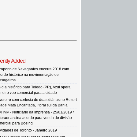
ently Added
roporto de Navegantes encerra 2018 com
corde histórico na movimentação de
ssageiros
 dia histórico para Toledo (PR), Azul opera
imeiro voo comercial para a cidade
vereiro com cortesia de duas diárias no Resort
llage Mata Encantada, litoral sul da Bahia
TIMP - Noticiário da Imprensa - 25/01/2019 /
braer assina acordo para venda de divisão
mercial para Boeing
vidades de Toronto - Janeiro 2019