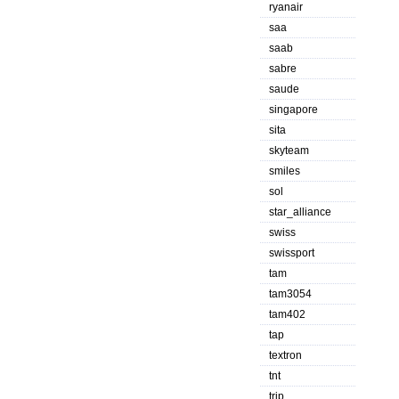
ryanair
saa
saab
sabre
saude
singapore
sita
skyteam
smiles
sol
star_alliance
swiss
swissport
tam
tam3054
tam402
tap
textron
tnt
trip