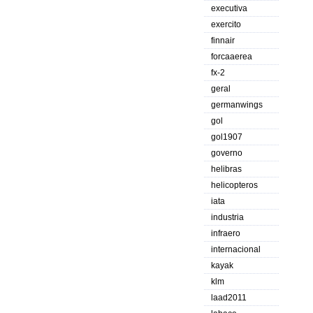
executiva
exercito
finnair
forcaaerea
fx-2
geral
germanwings
gol
gol1907
governo
helibras
helicopteros
iata
industria
infraero
internacional
kayak
klm
laad2011