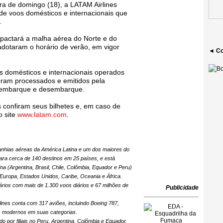
ora de domingo (18), a LATAM Airlines
de voos domésticos e internacionais que
.
impactará a malha aérea do Norte e do
adotaram o horário de verão, em vigor
◄ Co
s domésticos e internacionais operados
oram processados e emitidos pela
e embarque e desembarque.
confiram seus bilhetes e, em caso de
o site
www.latam.com
.
anhias aéreas da América Latina e um dos maiores do
ra cerca de 140 destinos em 25 países, e está
 (Argentina, Brasil, Chile, Colômbia, Equador e Peru)
Europa, Estados Unidos, Caribe, Oceania e África.
ários com mais de 1.300 voos diários e 67 milhões de
Publicidade
nes conta com 317 aviões, incluindo Boeing 787,
 modernos em suas categorias.
o por filiais no Peru, Argentina, Colômbia e Equador,