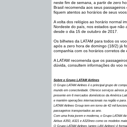
neste fim de semana, a partir de zero h
Brasil recomenda aos seus passageiros 
fiquem atentos ao horários de seus voos
A volta dos relógios ao horário normal 
Nordeste do país, nos estados que não 
desde o dia 15 de outubro de 2017.
Os bilhetes da LATAM para todos os voo
após a zero hora de domingo (18/2) já f
companhia com os horários corretos d
A LATAM recomenda que os passageiros 
dúvida, consultem informações do voo n
Sobre o Grupo LATAM Airlines
O Grupo LATAM Airlines é o principal grupo de comp
mundo em conectividade. Oferece serviços aéreos pa
presente em 6 mercados domésticos da América Latina
e mantém operações internacionais na região e para 
LATAM Airlines Group tem em torno de 42 mil funcion
passageiros transportados ao ano.
Com uma frota jovem e moderna, o Grupo LATAM Airli
Airbus A350, A321 e A320neo como os modelos mais
O Grupo LATAM Airlines (antes LAN Airlines) é formad