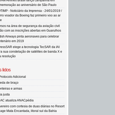
TAM Airlines Brasil lança campanha em
memoração ao aniversário de São Paulo
TIMP - Noticiário da Imprensa - 24/01/2019 /
rro voador da Boeing faz primeiro voo ao ar
re
rsos na área de segurança da aviação civil
tão com as inscrições abertas em Guarulhos
itish Airways pinta aeronaves para celebrar
ntenário em 2019
ressSAR elege a tecnologia TecSAR da IAI
ra sua constelação de satélites de banda X e
ta resolução
 lidos
Protocolo Adicional
eda de braço
onteiras e armas
ia justa
AC atualiza ANACpédia
vereiro com cortesia de duas diárias no Resort
llage Mata Encantada, litoral sul da Bahia