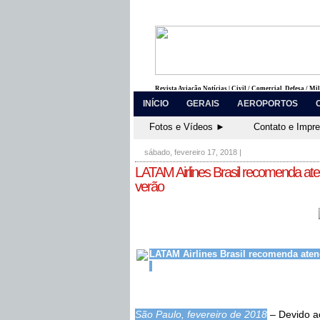
Revista Aviação Notícias | Civil / Comercial, Defesa / Mi
INÍCIO
GERAIS
AEROPORTOS
Fotos e Vídeos ►
Contato e Impr
sábado, fevereiro 17, 2018
|
LATAM Airlines Brasil recomenda ate
verão
LATAM Airlines Brasil recomenda atenç
São Paulo, fevereiro de 2018
– Devido ao