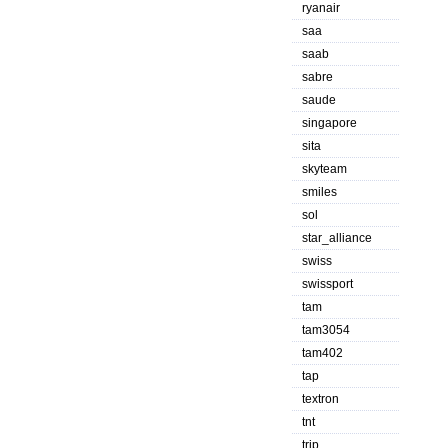
ryanair
saa
saab
sabre
saude
singapore
sita
skyteam
smiles
sol
star_alliance
swiss
swissport
tam
tam3054
tam402
tap
textron
tnt
trip