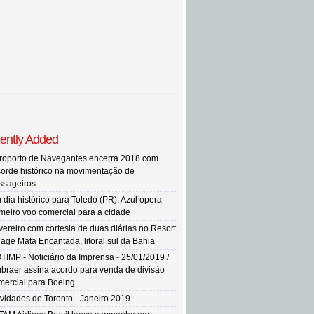
ently Added
roporto de Navegantes encerra 2018 com
corde histórico na movimentação de
ssageiros
 dia histórico para Toledo (PR), Azul opera
imeiro voo comercial para a cidade
vereiro com cortesia de duas diárias no Resort
llage Mata Encantada, litoral sul da Bahia
TIMP - Noticiário da Imprensa - 25/01/2019 /
braer assina acordo para venda de divisão
mercial para Boeing
vidades de Toronto - Janeiro 2019