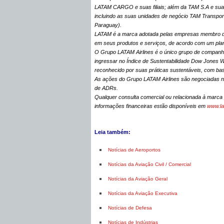
LATAM CARGO e suas filiais; além da TAM S.A e suas 
incluindo as suas unidades de negócio TAM Transpor
Paraguay).
LATAM é a marca adotada pelas empresas membro do
em seus produtos e serviços, de acordo com um plan
O Grupo LATAM Airlines é o único grupo de companh
ingressar no Índice de Sustentabilidade Dow Jones Wo
reconhecido por suas práticas sustentáveis, com bas
As ações do Grupo LATAM Airlines são negociadas n
de ADRs.
Qualquer consulta comercial ou relacionada à marca
informações financeiras estão disponíveis em
www.la
Leia também:
Notícias de Aeroportos
Notícias da Aviação Civil / Comercial
Notícias da Aviação Geral
Notícias da Aviação Executiva
Notícias de Defesa
Notícias de Indústrias