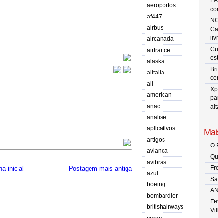
LA
aeroportos
co
af447
NO
airbus
Ca
liv
aircanada
Cu
airfrance
es
alaska
Br
alitalia
ce
all
Xp
american
pa
anac
al
analise
aplicativos
Mais
artigos
O 
avianca
Qu
avibras
Fr
a inicial
Postagem mais antiga
azul
Sa
boeing
AN
bombardier
Fe
britishairways
Vi