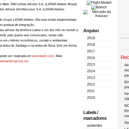
filiais TAM Linhas Aéreas S.A. (LATAM Airlines Brasil),
tes Aéreos Del Mercosur S.A. (LATAM Airlines
 Grupo LATAM Airlines. Ela está sendo implementada
o gradual de integração.
ias aéreas da América Latina e um dos três no mundo a
Arquivo
rld, pelo quarto ano consecutivo, tendo sido
2019
e em critérios econômicos, sociais e ambientais.
2018
a bolsa de Santiago e na bolsa de Nova York em forma
2017
 pode ser realizada em
www.latam.com
. Mais
Rec
2016
tamairlinesgroup.net
.
2015
Ae
re
2014
pa
2013
Em
2012
pr
2011
Fe
2010
Vi
NO
Em
Labels /
co
marcadores
No
acidentes