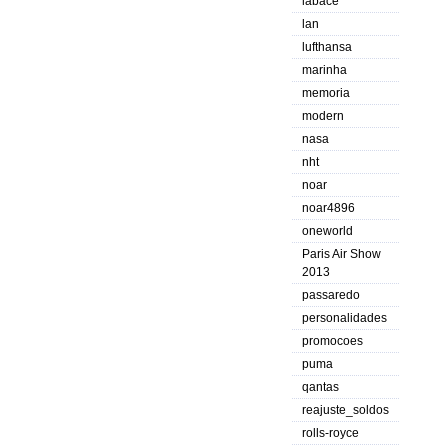
labace
lan
lufthansa
marinha
memoria
modern
nasa
nht
noar
noar4896
oneworld
Paris Air Show
2013
passaredo
personalidades
promocoes
puma
qantas
reajuste_soldos
rolls-royce