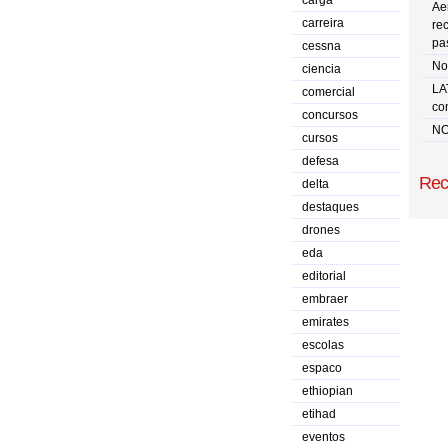
carga
Ae
carreira
re
pa
cessna
No 
ciencia
LA
comercial
co
concursos
NO
cursos
defesa
Rec
delta
destaques
drones
eda
editorial
embraer
emirates
escolas
espaco
ethiopian
etihad
eventos