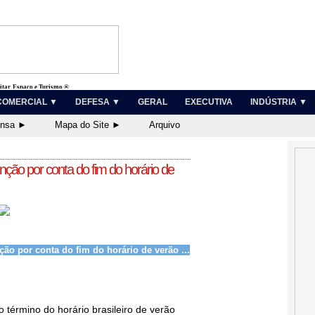
litar, Espaço e Turismo ®
COMERCIAL ▼
DEFESA ▼
GERAL
EXECUTIVA
INDÚSTRIA ▼
ensa ►
Mapa do Site ►
Arquivo
nção por conta do fim do horário de
ão por conta do fim do horário de verão ...
 término do horário brasileiro de verão