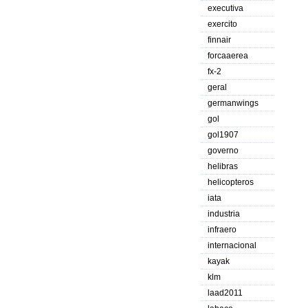
executiva
exercito
finnair
forcaaerea
fx-2
geral
germanwings
gol
gol1907
governo
helibras
helicopteros
iata
industria
infraero
internacional
kayak
klm
laad2011