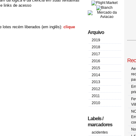
am da lógica e da ciência em suas tentativas
e links de acesso
 lotes recém liberados (em inglês):
clique
Arquivo
2019
2018
2017
Rec
2016
2015
Ae
re
2014
pa
2013
Em
2012
pr
2011
Fe
2010
Vi
NO
Em
Labels /
co
marcadores
No
acidentes