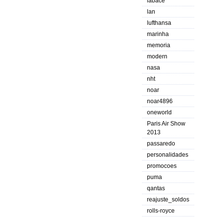
labace
lan
lufthansa
marinha
memoria
modern
nasa
nht
noar
noar4896
oneworld
Paris Air Show
2013
passaredo
personalidades
promocoes
puma
qantas
reajuste_soldos
rolls-royce