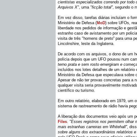
cientistas especializados correndo por todo
Arquivos X"
, uma
"ficção total''
, segundo o 
Em vez disso, tarefas diárias incluíam o for
Ministério de Defesa (
MoD
) sobre UFOs, rea
liberdade nos pedidos de informação e gest
estranho caso de avistamento por um polici
visita de três "homens de preto'' para uma 
Lincolnshire, leste da Inglaterra.
De acordo com os arquivos, o dono de um ho
polícia depois que um UFO pousou num ca
terno prata e sem rosto emergiram e começ
incluídos nos lotes detalhes de um relatório 
Ministério da Defesa que especulava sobre o
Apesar de não ter provas concretas para a na
qualquer visita seria provavelmente motivad
científico ou turismo.
Em outro relatório, elaborado em 1979, um o
sistema de rastreamento de rádio havia peg
A liberação dos documentos veio após um 
Files
.
"Esses registros nos permitem olhar 
mais estranhas carreiras em Whitehall''
, dis
sobre alguns dos extraordinários relatório