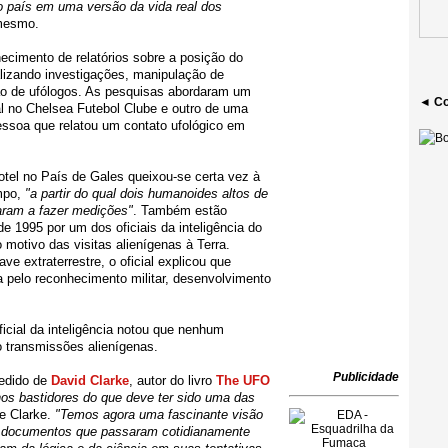
 o país em uma versão da vida real dos
mesmo.
necimento de relatórios sobre a posição do
lizando investigações, manipulação de
ão de ufólogos. As pesquisas abordaram um
◄ Co
al no Chelsea Futebol Clube e outro de uma
pessoa que relatou um contato ufológico em
tel no País de Gales queixou-se certa vez à
mpo,
"a partir do qual dois humanoides altos de
aram a fazer medições"
. Também estão
de 1995 por um dos oficiais da inteligência do
 motivo das visitas alienígenas à Terra.
ve extraterrestre, o oficial explicou que
a pelo reconhecimento militar, desenvolvimento
ficial da inteligência notou que nenhum
o transmissões alienígenas.
Publicidade
pedido de
David Clarke
, autor do livro
The UFO
nos bastidores do que deve ter sido uma das
se Clarke.
"Temos agora uma fascinante visão
s e documentos que passaram cotidianamente