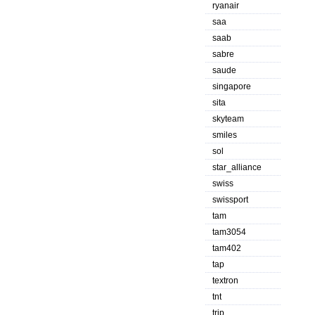
ryanair
saa
saab
sabre
saude
singapore
sita
skyteam
smiles
sol
star_alliance
swiss
swissport
tam
tam3054
tam402
tap
textron
tnt
trip