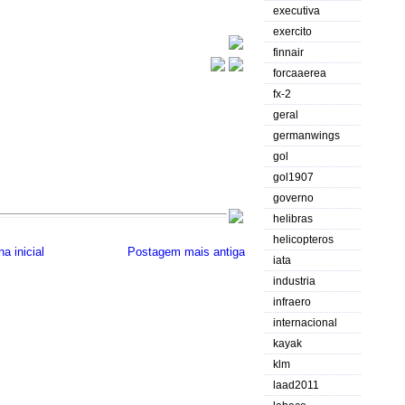
executiva
exercito
finnair
forcaaerea
fx-2
geral
germanwings
gol
gol1907
governo
helibras
helicopteros
a inicial
Postagem mais antiga
iata
industria
infraero
internacional
kayak
klm
laad2011