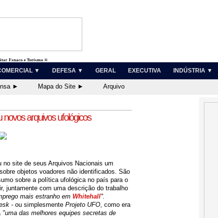
litar, Espaço e Turismo ®
COMERCIAL ▼
DEFESA ▼
GERAL
EXECUTIVA
INDÚSTRIA ▼
ensa ►
Mapa do Site ►
Arquivo
ou novos arquivos ufológicos
ou no site de seus Arquivos Nacionais um
 sobre objetos voadores não identificados. São
umo sobre a política ufológica no país para o
air, juntamente com uma descrição do trabalho
mprego mais estranho em
Whitehall
''
.
esk
- ou simplesmente
Projeto UFO
, como era
a
"uma das melhores equipes secretas de