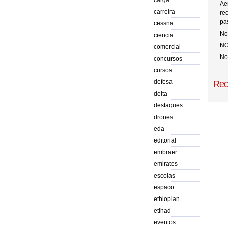
carga
Ae
carreira
re
pa
cessna
No 
ciencia
NO
comercial
No
concursos
cursos
defesa
Rec
delta
destaques
drones
eda
editorial
embraer
emirates
escolas
espaco
ethiopian
etihad
eventos