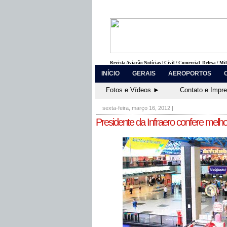
Revista Aviação Notícias | Civil / Comercial, Defesa / Mi
INÍCIO
GERAIS
AEROPORTOS
Fotos e Vídeos ►
Contato e Impr
sexta-feira, março 16, 2012
|
Presidente da Infraero confere melho