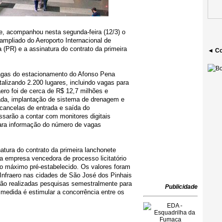
le, acompanhou nesta segunda-feira (12/3) o
ampliado do Aeroporto Internacional de
 (PR) e a assinatura do contrato da primeira
◄ Co
agas do estacionamento do Afonso Pena
lizando 2.200 lugares, incluindo vagas para
aero foi de cerca de R$ 12,7 milhões e
da, implantação de sistema de drenagem e
cancelas de entrada e saída do
ssarão a contar com monitores digitais
para informação do número de vagas
tura do contrato da primeira lanchonete
e a empresa vencedora de processo licitatório
ço máximo pré-estabelecido. Os valores foram
Infraero nas cidades de São José dos Pinhais
erão realizadas pesquisas semestralmente para
Publicidade
edida é estimular a concorrência entre os