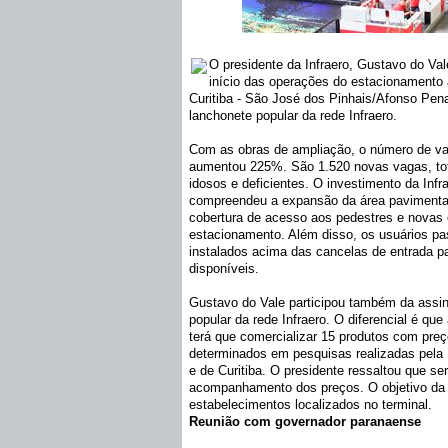
O presidente da Infraero, Gustavo do Va
início das operações do estacionamento 
Curitiba - São José dos Pinhais/Afonso Pena
lanchonete popular da rede Infraero.
Com as obras de ampliação, o número de v
aumentou 225%. São 1.520 novas vagas, tota
idosos e deficientes. O investimento da Infr
compreendeu a expansão da área pavimenta
cobertura de acesso aos pedestres e novas 
estacionamento. Além disso, os usuários pa
instalados acima das cancelas de entrada 
disponíveis.
Gustavo do Vale participou também da assina
popular da rede Infraero. O diferencial é qu
terá que comercializar 15 produtos com pre
determinados em pesquisas realizadas pela 
e de Curitiba. O presidente ressaltou que s
acompanhamento dos preços. O objetivo da m
estabelecimentos localizados no terminal.
Reunião com governador paranaense