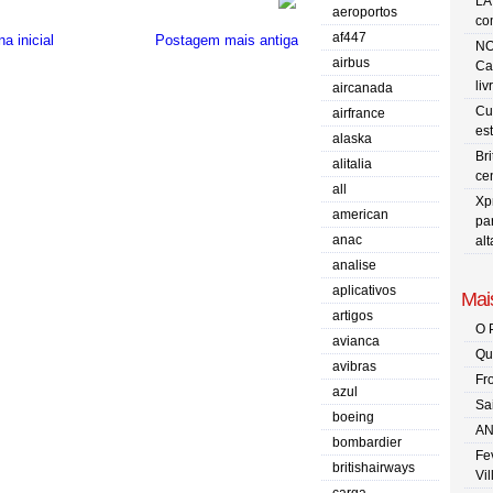
LA
aeroportos
co
af447
a inicial
Postagem mais antiga
NO
airbus
Ca
liv
aircanada
Cu
airfrance
es
alaska
Br
alitalia
ce
all
Xp
american
pa
anac
al
analise
aplicativos
Mais
artigos
O 
avianca
Qu
avibras
Fr
azul
Sa
boeing
AN
bombardier
Fe
britishairways
Vi