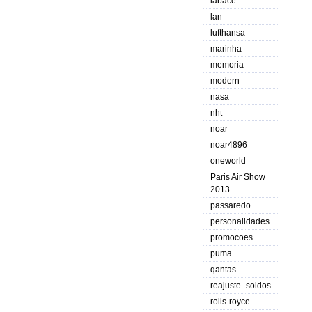
labace
lan
lufthansa
marinha
memoria
modern
nasa
nht
noar
noar4896
oneworld
Paris Air Show
2013
passaredo
personalidades
promocoes
puma
qantas
reajuste_soldos
rolls-royce