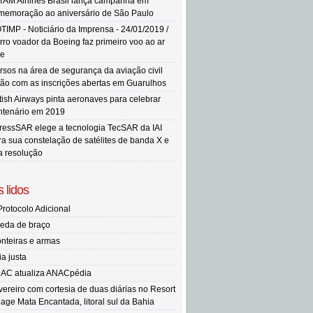
TAM Airlines Brasil lança campanha em
memoração ao aniversário de São Paulo
TIMP - Noticiário da Imprensa - 24/01/2019 /
rro voador da Boeing faz primeiro voo ao ar
re
rsos na área de segurança da aviação civil
tão com as inscrições abertas em Guarulhos
itish Airways pinta aeronaves para celebrar
ntenário em 2019
ressSAR elege a tecnologia TecSAR da IAI
ra sua constelação de satélites de banda X e
ta resolução
 lidos
Protocolo Adicional
eda de braço
onteiras e armas
ia justa
AC atualiza ANACpédia
vereiro com cortesia de duas diárias no Resort
llage Mata Encantada, litoral sul da Bahia