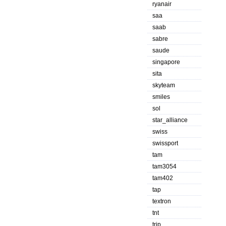
ryanair
saa
saab
sabre
saude
singapore
sita
skyteam
smiles
sol
star_alliance
swiss
swissport
tam
tam3054
tam402
tap
textron
tnt
trip