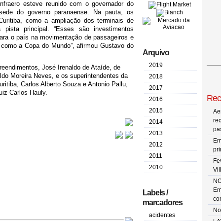
nfraero esteve reunido com o governador do
 sede do governo paranaense. Na pauta, os
Curitiba, como a ampliação dos terminais de
pista principal. “Esses são investimentos
para o país na movimentação de passageiros e
 como a Copa do Mundo”, afirmou Gustavo do
Arquivo
2019
reendimentos, José Irenaldo de Ataíde, de
ldo Moreira Neves, e os superintendentes da
2018
ritiba, Carlos Alberto Souza e Antonio Pallu,
2017
iz Carlos Hauly.
Rec
2016
2015
Ae
re
2014
pa
2013
Em
2012
pr
2011
Fe
2010
Vi
NO
Em
Labels /
co
marcadores
No
acidentes