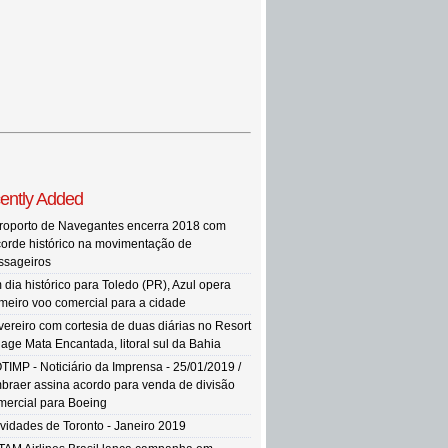
ently Added
roporto de Navegantes encerra 2018 com
corde histórico na movimentação de
ssageiros
 dia histórico para Toledo (PR), Azul opera
imeiro voo comercial para a cidade
vereiro com cortesia de duas diárias no Resort
llage Mata Encantada, litoral sul da Bahia
TIMP - Noticiário da Imprensa - 25/01/2019 /
braer assina acordo para venda de divisão
mercial para Boeing
vidades de Toronto - Janeiro 2019