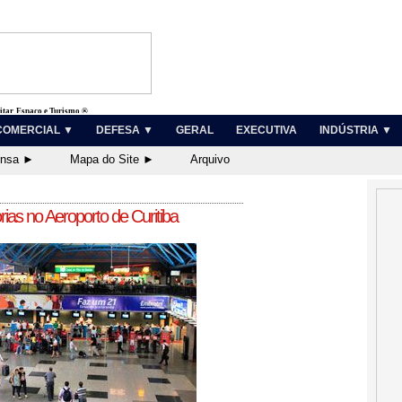
litar, Espaço e Turismo ®
COMERCIAL ▼
DEFESA ▼
GERAL
EXECUTIVA
INDÚSTRIA ▼
ensa ►
Mapa do Site ►
Arquivo
rias no Aeroporto de Curitiba