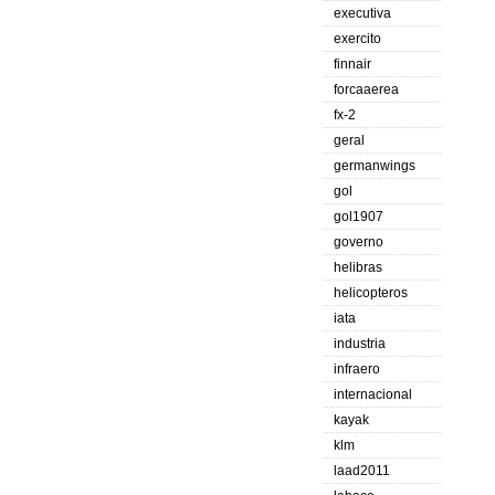
executiva
exercito
finnair
forcaaerea
fx-2
geral
germanwings
gol
gol1907
governo
helibras
helicopteros
iata
industria
infraero
internacional
kayak
klm
laad2011