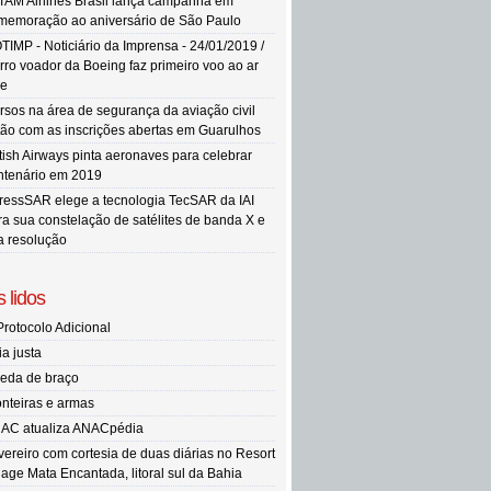
TAM Airlines Brasil lança campanha em
memoração ao aniversário de São Paulo
TIMP - Noticiário da Imprensa - 24/01/2019 /
rro voador da Boeing faz primeiro voo ao ar
re
rsos na área de segurança da aviação civil
tão com as inscrições abertas em Guarulhos
itish Airways pinta aeronaves para celebrar
ntenário em 2019
ressSAR elege a tecnologia TecSAR da IAI
ra sua constelação de satélites de banda X e
ta resolução
 lidos
Protocolo Adicional
ia justa
eda de braço
onteiras e armas
AC atualiza ANACpédia
vereiro com cortesia de duas diárias no Resort
llage Mata Encantada, litoral sul da Bahia