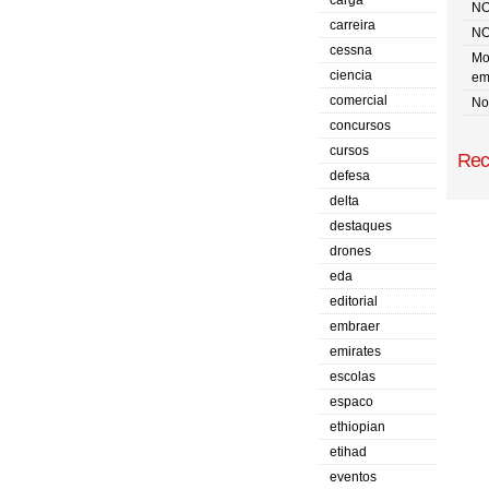
carga
NO
carreira
NO
cessna
Mo
ciencia
em
comercial
No 
concursos
cursos
Rec
defesa
delta
destaques
drones
eda
editorial
embraer
emirates
escolas
espaco
ethiopian
etihad
eventos