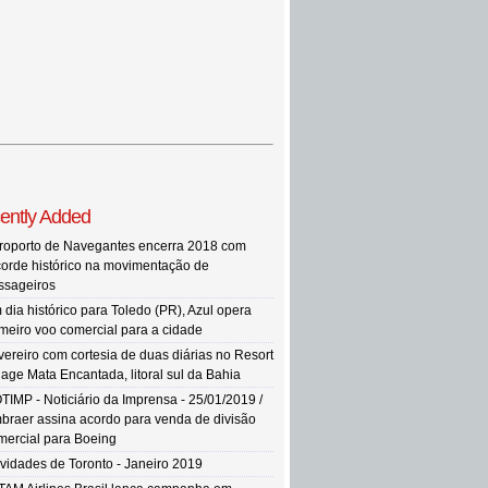
ently Added
roporto de Navegantes encerra 2018 com
corde histórico na movimentação de
ssageiros
 dia histórico para Toledo (PR), Azul opera
imeiro voo comercial para a cidade
vereiro com cortesia de duas diárias no Resort
llage Mata Encantada, litoral sul da Bahia
TIMP - Noticiário da Imprensa - 25/01/2019 /
braer assina acordo para venda de divisão
mercial para Boeing
vidades de Toronto - Janeiro 2019