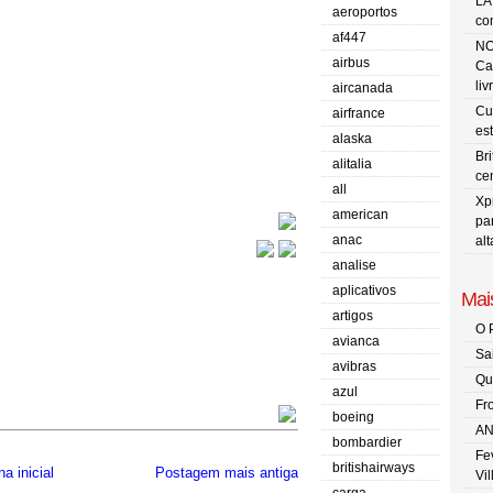
LA
aeroportos
co
af447
NO
airbus
Ca
liv
aircanada
Cu
airfrance
es
alaska
Br
alitalia
ce
all
Xp
american
pa
anac
al
analise
aplicativos
Mais
artigos
O 
avianca
Sa
avibras
Qu
azul
Fr
boeing
AN
bombardier
Fe
britishairways
a inicial
Postagem mais antiga
Vi