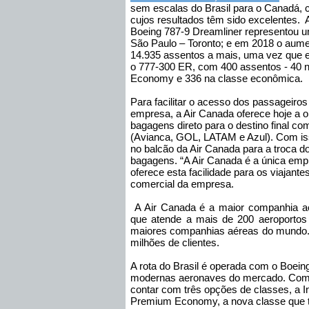
sem escalas do Brasil para o Canadá, c
cujos resultados têm sido excelentes. 
Boeing 787-9 Dreamliner representou 
São Paulo – Toronto; e em 2018 o aume
14.935 assentos a mais, uma vez que e
o 777-300 ER, com 400 assentos - 40 n
Economy e 336 na classe econômica.
Para facilitar o acesso dos passageiro
empresa, a Air Canada oferece hoje a 
bagagens direto para o destino final 
(Avianca, GOL, LATAM e Azul). Com iss
no balcão da Air Canada para a troca 
bagagens.
“A Air Canada é a única
empr
oferece esta facilidade para os viajantes
comercial da empresa.
A Air Canada é a maior companhia aé
que atende a mais de 200 aeroportos 
maiores companhias aéreas do mundo.
milhões de clientes.
A rota do Brasil é operada com o Boei
modernas aeronaves do mercado.
Com 
contar com três opções de classes, a I
Premium Economy, a nova classe que t