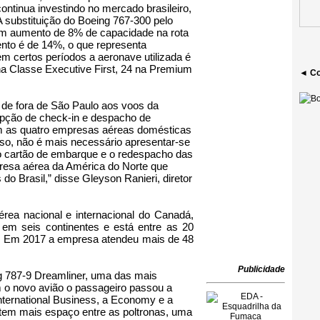
ontinua investindo no mercado brasileiro,
A substituição do Boeing 767-300 pelo
um aumento de 8% de capacidade na rota
nto é de 14%, o que representa
m certos períodos a aeronave utilizada é
a Classe Executive First, 24 na Premium
◄ Co
s de fora de São Paulo aos voos da
opção de check-in e despacho de
com as quatro empresas aéreas domésticas
o, não é mais necessário apresentar-se
do cartão de embarque e o redespacho das
esa aérea da América do Norte que
 do Brasil,” disse Gleyson Ranieri, diretor
rea nacional e internacional do Canadá,
em seis continentes e está entre as 20
 Em 2017 a empresa atendeu mais de 48
Publicidade
ng 787-9 Dreamliner, uma das mais
o novo avião o passageiro passou a
nternational Business, a Economy e a
em mais espaço entre as poltronas, uma