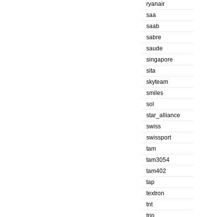
ryanair
saa
saab
sabre
saude
singapore
sita
skyteam
smiles
sol
star_alliance
swiss
swissport
tam
tam3054
tam402
tap
textron
tnt
trip