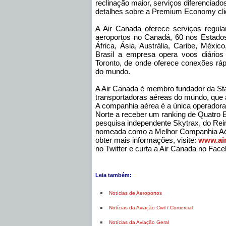
reclinação maior, serviços diferenciad
detalhes sobre a Premium Economy cl
A Air Canada oferece serviços regula
aeroportos no Canadá, 60 nos Estados
África, Ásia, Austrália, Caribe, Méxi
Brasil a empresa opera voos diários
Toronto, de onde oferece conexões rá
do mundo.
A Air Canada é membro fundador da Star
transportadoras aéreas do mundo, que 
A companhia aérea é a única operadora 
Norte a receber um ranking de Quatro 
pesquisa independente Skytrax, do Rei
nomeada como a Melhor Companhia Aér
obter mais informações, visite:
www.ai
no Twitter e curta a Air Canada no Fac
Leia também:
Notícias de Aeroportos
Notícias da Aviação Civil / Comercial
Notícias da Aviação Geral