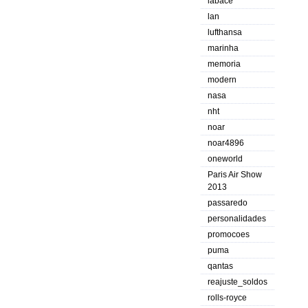
labace
lan
lufthansa
marinha
memoria
modern
nasa
nht
noar
noar4896
oneworld
Paris Air Show
2013
passaredo
personalidades
promocoes
puma
qantas
reajuste_soldos
rolls-royce