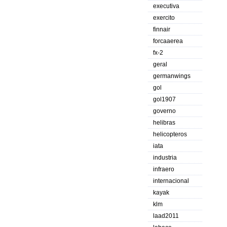
executiva
exercito
finnair
forcaaerea
fx-2
geral
germanwings
gol
gol1907
governo
helibras
helicopteros
iata
industria
infraero
internacional
kayak
klm
laad2011