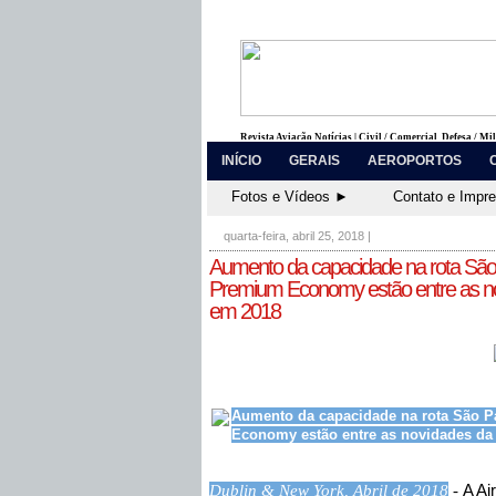
Revista Aviação Notícias | Civil / Comercial, Defesa / Mi
INÍCIO
GERAIS
AEROPORTOS
Fotos e Vídeos ►
Contato e Impr
quarta-feira, abril 25, 2018
|
Aumento da capacidade na rota São 
Premium Economy estão entre as nov
em 2018
Aumento da capacidade na rota São P
Economy estão entre as novidades da 
Dublin & New York, Abril de 2018
-
A Ai