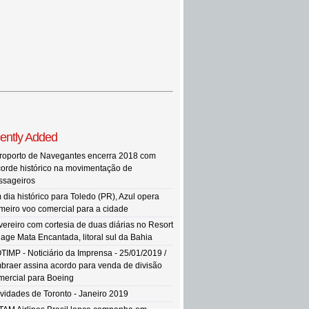
ently Added
roporto de Navegantes encerra 2018 com
corde histórico na movimentação de
ssageiros
 dia histórico para Toledo (PR), Azul opera
imeiro voo comercial para a cidade
vereiro com cortesia de duas diárias no Resort
llage Mata Encantada, litoral sul da Bahia
TIMP - Noticiário da Imprensa - 25/01/2019 /
braer assina acordo para venda de divisão
mercial para Boeing
vidades de Toronto - Janeiro 2019