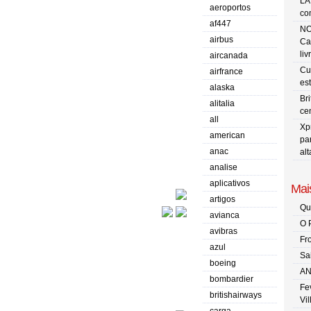
LA
aeroportos
co
af447
NO
airbus
Ca
liv
aircanada
Cu
airfrance
es
alaska
Br
alitalia
ce
all
Xp
american
pa
anac
al
analise
aplicativos
Mais
artigos
Qu
avianca
O 
avibras
Fr
azul
Sa
boeing
AN
bombardier
Fe
britishairways
Vi