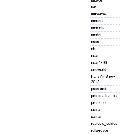
labace
lan
lufthansa
marinha
memoria
modern
nasa
nht
noar
noar4896
oneworld
Paris Air Show
2013
passaredo
personalidades
promocoes
puma
qantas
reajuste_soldos
rolls-royce