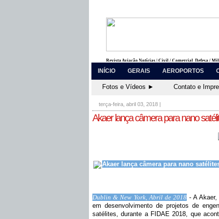
Revista Aviação Notícias | Civil / Comercial, Defesa / Mi
INÍCIO
GERAIS
AEROPORTOS
Fotos e Vídeos ►
Contato e Impr
terça-feira, abril 03, 2018
|
Akaer lança câmera para nano satél
Akaer lança câmera para nano satélite
Dublin & New York, Abril de 2018
-
A Akaer,
em desenvolvimento de projetos de engen
satélites, durante a FIDAE 2018, que acont