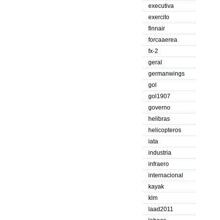
executiva
exercito
finnair
forcaaerea
fx-2
geral
germanwings
gol
gol1907
governo
helibras
helicopteros
iata
industria
infraero
internacional
kayak
klm
laad2011