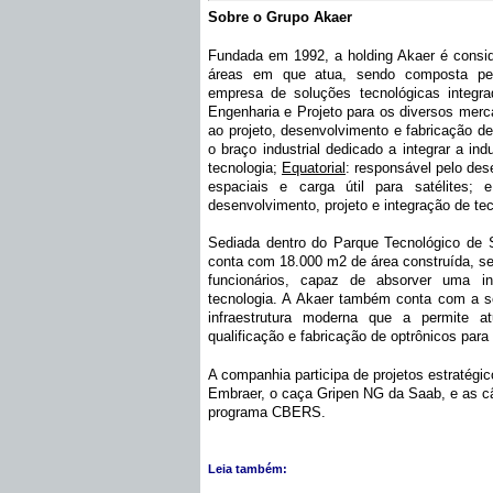
Sobre o Grupo Akaer
Fundada em 1992, a holding Akaer é consi
áreas em que atua, sendo composta pe
empresa de soluções tecnológicas integr
Engenharia e Projeto para os diversos me
ao projeto, desenvolvimento e fabricação d
o braço industrial dedicado a integrar a in
tecnologia;
Equatorial
: responsável pelo des
espaciais e carga útil para satélites;
desenvolvimento, projeto e integração de tec
Sediada dentro do Parque Tecnológico de 
conta com 18.000 m2 de área construída, sei
funcionários, capaz de absorver uma in
tecnologia. A Akaer também conta com a 
infraestrutura moderna que a permite a
qualificação e fabricação de optrônicos para
A companhia participa de projetos estratégi
Embraer, o caça Gripen NG da Saab, e as c
programa CBERS.
Leia também: