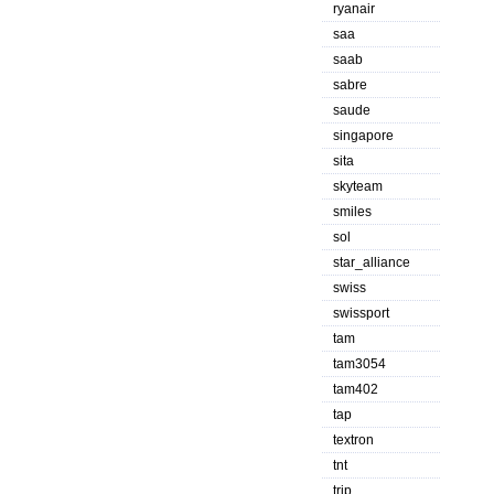
ryanair
saa
saab
sabre
saude
singapore
sita
skyteam
smiles
sol
star_alliance
swiss
swissport
tam
tam3054
tam402
tap
textron
tnt
trip