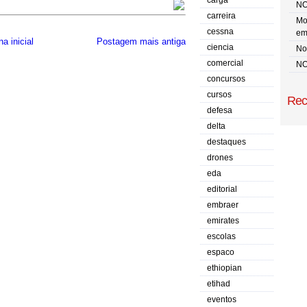
carga
NO
carreira
Mo
cessna
em
a inicial
Postagem mais antiga
ciencia
No 
comercial
NO
concursos
cursos
Rec
defesa
delta
destaques
drones
eda
editorial
embraer
emirates
escolas
espaco
ethiopian
etihad
eventos