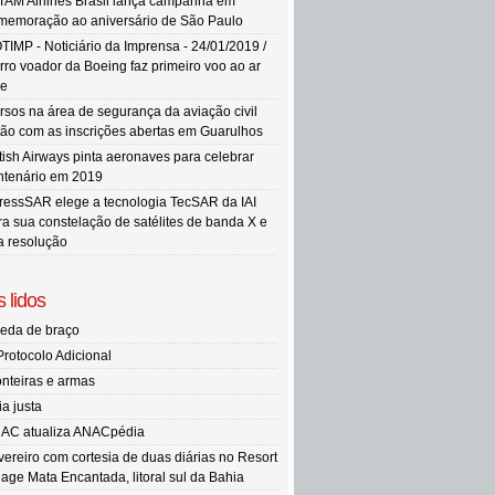
TAM Airlines Brasil lança campanha em
memoração ao aniversário de São Paulo
TIMP - Noticiário da Imprensa - 24/01/2019 /
rro voador da Boeing faz primeiro voo ao ar
re
rsos na área de segurança da aviação civil
tão com as inscrições abertas em Guarulhos
itish Airways pinta aeronaves para celebrar
ntenário em 2019
ressSAR elege a tecnologia TecSAR da IAI
ra sua constelação de satélites de banda X e
ta resolução
 lidos
eda de braço
Protocolo Adicional
onteiras e armas
ia justa
AC atualiza ANACpédia
vereiro com cortesia de duas diárias no Resort
llage Mata Encantada, litoral sul da Bahia