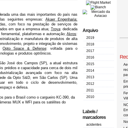
derada uma das mais importantes do país nas
las seguintes empresas:
Akaer Engenharia:
adas, com foco na prestação de serviços de
rcados em que a empresa atua;
Troya
: dedicada
Arquivo
e ferramental, plataformas e automação;
Akros
:
2019
dustrialização e manufatura de produtos de alta
envolvimento, projeto e integração de sistemas
2018
 e
Opto Space & Defense
: voltada para o
2017
nologias e produtos optrônicos.
Rec
2016
São José dos Campos (SP), a atual estrutura
2015
Ae
s prédios e capacidade para cerca de dois mil
re
2014
dustrialização avançada com foco na alta
pa
2013
sede da Opto S&D, em São Carlos (SP). Uma
Em
tuar em todo o ciclo de desenvolvimento,
2012
pr
 espaço e defesa.
2011
Fe
2010
cos para o Brasil como o cargueiro KC-390, da
Vi
âmeras MUX e WFI para os satélites do
NO
Em
Labels /
co
marcadores
No
acidentes