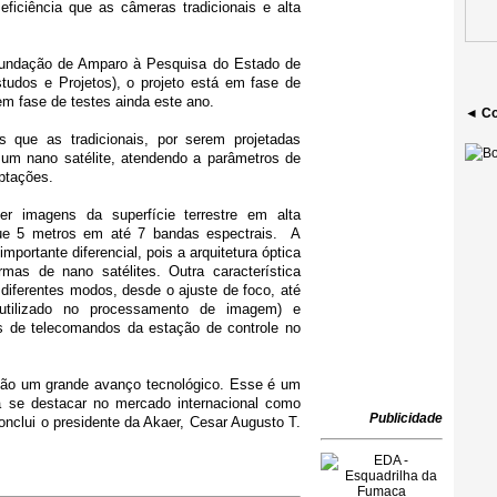
eficiência que as câmeras tradicionais e alta
undação de Amparo à Pesquisa do Estado de
tudos e Projetos), o projeto está em fase de
em fase de testes ainda este ano.
◄ Co
 que as tradicionais, por serem projetadas
um nano satélite, atendendo a parâmetros de
aptações.
r imagens da superfície terrestre em alta
 que 5 metros em até 7 bandas espectrais. A
mportante diferencial, pois a arquitetura óptica
rmas de nano satélites. Outra característica
diferentes modos, desde o ajuste de foco, até
 utilizado no processamento de imagem)
e
 de telecomandos da estação de controle no
são um grande avanço tecnológico. Esse é um
a se destacar no mercado internacional como
Publicidade
conclui o presidente da Akaer, Cesar Augusto T.