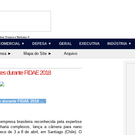
litar, Espaço e Turismo ®
COMERCIAL ▼
DEFESA ▼
GERAL
EXECUTIVA
INDÚSTRIA ▼
ensa ►
Mapa do Site ►
Arquivo
ites durante FIDAE 2018
s durante FIDAE 2018 ...
 empresa brasileira reconhecida pela expertise
haria complexos, lança a câmera para nano
ece de 3 a 8 de abril, em Santiago (Chile). O