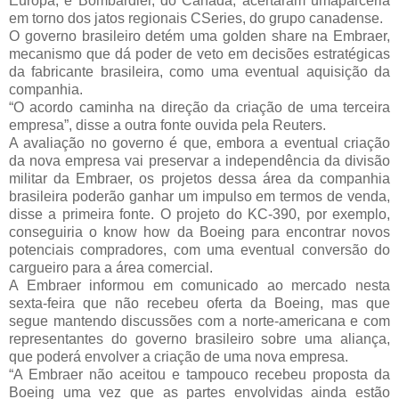
Europa, e Bombardier, do Canadá, acertaram umaparceria
em torno dos jatos regionais CSeries, do grupo canadense.
O governo brasileiro detém uma golden share na Embraer,
mecanismo que dá poder de veto em decisões estratégicas
da fabricante brasileira, como uma eventual aquisição da
companhia.
“O acordo caminha na direção da criação de uma terceira
empresa”, disse a outra fonte ouvida pela Reuters.
A avaliação no governo é que, embora a eventual criação
da nova empresa vai preservar a independência da divisão
militar da Embraer, os projetos dessa área da companhia
brasileira poderão ganhar um impulso em termos de venda,
disse a primeira fonte. O projeto do KC-390, por exemplo,
conseguiria o know how da Boeing para encontrar novos
potenciais compradores, com uma eventual conversão do
cargueiro para a área comercial.
A Embraer informou em comunicado ao mercado nesta
sexta-feira que não recebeu oferta da Boeing, mas que
segue mantendo discussões com a norte-americana e com
representantes do governo brasileiro sobre uma aliança,
que poderá envolver a criação de uma nova empresa.
“A Embraer não aceitou e tampouco recebeu proposta da
Boeing uma vez que as partes envolvidas ainda estão