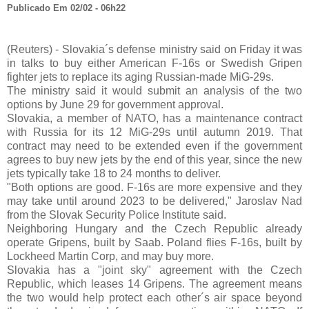
Publicado Em 02/02 - 06h22
(Reuters) - Slovakia´s defense ministry said on Friday it was
in talks to buy either American F-16s or Swedish Gripen
fighter jets to replace its aging Russian-made MiG-29s.
The ministry said it would submit an analysis of the two
options by June 29 for government approval.
Slovakia, a member of NATO, has a maintenance contract
with Russia for its 12 MiG-29s until autumn 2019. That
contract may need to be extended even if the government
agrees to buy new jets by the end of this year, since the new
jets typically take 18 to 24 months to deliver.
"Both options are good. F-16s are more expensive and they
may take until around 2023 to be delivered," Jaroslav Nad
from the Slovak Security Police Institute said.
Neighboring Hungary and the Czech Republic already
operate Gripens, built by Saab. Poland flies F-16s, built by
Lockheed Martin Corp, and may buy more.
Slovakia has a "joint sky" agreement with the Czech
Republic, which leases 14 Gripens. The agreement means
the two would help protect each other´s air space beyond