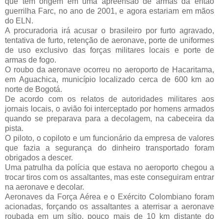
que tem origem em uma apreensão de armas da então
guerrilha Farc, no ano de 2001, e agora estariam em mãos
do ELN.
A procuradoria irá acusar o brasileiro por furto agravado,
tentativa de furto, retenção de aeronave, porte de uniformes
de uso exclusivo das forças militares locais e porte de
armas de fogo.
O roubo da aeronave ocorreu no aeroporto de Hacaritama,
em Aguachica, município localizado cerca de 600 km ao
norte de Bogotá.
De acordo com os relatos de autoridades militares aos
jornais locais, o avião foi interceptado por homens armados
quando se preparava para a decolagem, na cabeceira da
pista.
O piloto, o copiloto e um funcionário da empresa de valores
que fazia a segurança do dinheiro transportado foram
obrigados a descer.
Uma patrulha da polícia que estava no aeroporto chegou a
trocar tiros com os assaltantes, mas este conseguiram entrar
na aeronave e decolar.
Aeronaves da Força Aérea e o Exército Colombiano foram
acionadas, forçando os assaltantes a aterrisar a aeronave
roubada em um sítio, pouco mais de 10 km distante do