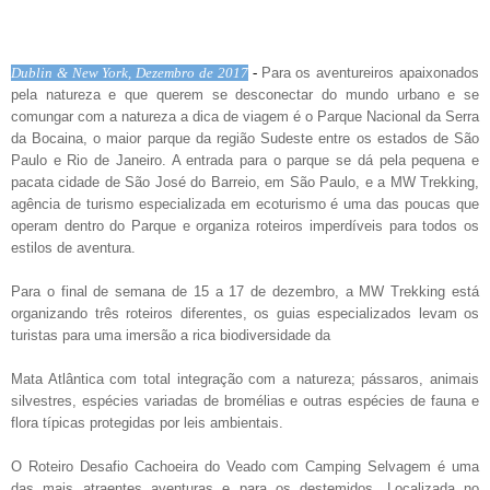
Dublin & New York, Dezembro de 2017
-
Para os aventureiros apaixonados
pela natureza e que querem se desconectar do mundo urbano e se
comungar com a natureza a dica de viagem é o Parque Nacional da Serra
da Bocaina, o maior parque da região Sudeste entre os estados de São
Paulo e Rio de Janeiro. A entrada para o parque se dá pela pequena e
pacata cidade de São José do Barreio, em São Paulo, e a MW Trekking,
agência de turismo especializada em ecoturismo é uma das poucas que
operam dentro do Parque e organiza roteiros imperdíveis para todos os
estilos de aventura.
Para o final de semana de 15 a 17 de dezembro, a MW Trekking está
organizando três roteiros diferentes, os guias especializados levam os
turistas para uma imersão a rica biodiversidade da
Mata Atlântica com total integração com a natureza; pássaros, animais
silvestres, espécies variadas de bromélias e outras espécies de fauna e
flora típicas protegidas por leis ambientais.
O
Roteiro Desafio Cachoeira do Veado
com Camping Selvagem
é uma
das mais atraentes aventuras e para os destemidos. Localizada no