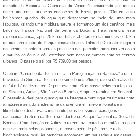
coração da Bocaina, a Cachoeira do Veado é considerada por muitos
como uma das mais belas cachoeiras do Brasil,
possui 200m em duas
belíssimas quedas dá agua que despencam no meio de uma mata
fabulosa, criando uma moldura natural e formando um dos cenários mais
belos do Parque Nacional da Serra da Bocaina. Para vivenciar esta
experiência única, após 25 km de trilhas abertas em camionetes e 10 km
de caminha dentro do Parque passando pela Trilha do Ouro até chegar à
cachoeira e montar a barraca para uma das pernoites mais incríveis com
o barulho da água e céu estrelado sem nenhum contato com os centros
urbanos. O passeio
sai por R$ 709,00 por pessoa.
O roteiro “
Caminho da Bocaina – Uma Peregrinação na Natureza”
é uma
travessia da Serra da Bocaina no sentido oeste/leste, que será realizada
de 14 a 17 de dezembro. O percurso com 93km passa pelos munícipios
de Silveiras, Areias, São José do Barreiro, Arapeí e termina em Bananal.
O passeio é ideal para quem quer se integrar e comungar totalmente com
a natureza sentido a adrenalina da aventura em meio à floresta e a
liberdade de desbravar caminhando pelas belíssimas paisagens e
cachoeiras da Serra da Bocaina e dentro do Parque Nacional da Serra da
Bocaina. Com duração de 4 dias, o roteiro faz , paradas estratégicas para
curtir as mais belas paisagens, e observação de pássaros e toda
biodiversidade local. As pernoites acontecem em pousadas e em casas