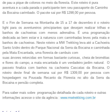
de pau a pique de colonos no meio da floresta. Este roteiro é pura
aventura e a cada parada o participante tem seu passaporte do Caminho
da Bocaina carimbado. O pacote sai por R$ 1298,00 por pessoa.
E o
Fim de Semana na Montanha
de 15 a 17 de dezembro é o roteiro
light para os aventureiros principiantes que desejam realizar trilhas e
banhos de cachoeiras com menos adrenalina. É uma programação
dedicada ao bem estar e à natureza com caminhadas leves pela mata e
banhos de cachoeiras. Neste roteiro a MW Trekking leva até a Cachoeira
Santo Izidro dentro do Parque Nacional da Serra da Bocaina e caminhada
pela Mata Encantada, uma floresta de cambuis com
suas árvores retorcidas em formas bastante curiosas, cheia de bromélias
e flores do campo, a mata encantada é um verdadeiro jardim natural. O
passeio finaliza com banhos na cachoeira Cascatas da Bocaina. O
roteiro deste final de semana sai por R$ 1309,00 por pessoa com
hospedagem na Pousada Recanto da Floresta no alto da Serra da
Bocaina e pensão completa.
Para saber mais sobre programação detalhada de cada roteiro e outras
informações acesse o site da agência :
www.mwtrekking.com.br