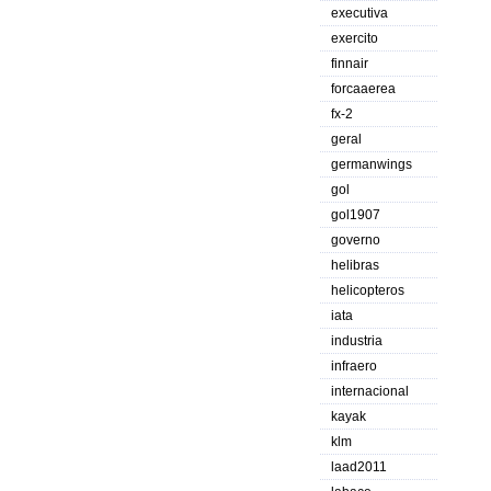
executiva
exercito
finnair
forcaaerea
fx-2
geral
germanwings
gol
gol1907
governo
helibras
helicopteros
iata
industria
infraero
internacional
kayak
klm
laad2011