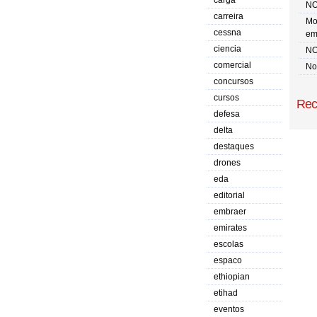
carga
NO
carreira
Mo
cessna
em
ciencia
NO
comercial
No 
concursos
cursos
Rec
defesa
delta
destaques
drones
eda
editorial
embraer
emirates
escolas
espaco
ethiopian
etihad
eventos