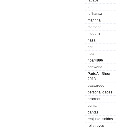
labace
lan
lufthansa
marinha
memoria
modern
nasa
nht
noar
noar4896
oneworld
Paris Air Show
2013
passaredo
personalidades
promocoes
puma
qantas
reajuste_soldos
rolls-royce