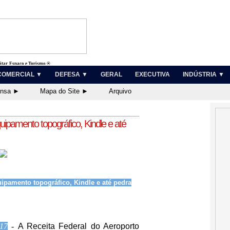
litar, Espaço e Turismo ®
COMERCIAL ▼
DEFESA ▼
GERAL
EXECUTIVA
INDÚSTRIA ▼
ensa ►
Mapa do Site ►
Arquivo
quipamento topográfico, Kindle e até
uipamento topográfico, Kindle e até pedra
17
-
A Receita Federal do Aeroporto