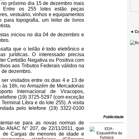
rá no próximo dia 15 de dezembro mais
. Entre os 255 lotes estão peças
res, vestuário, vinhos e equipamentos
para topografia, um leitor de livros
tista.
◄ Co
stas iniciou no dia 04 de dezembro e
mbro.
alta que o leilão é todo eletrônico e
as jurídicas. O interessado precisa
 ter Certidão Negativa ou Positiva com
tivos aos Tributos Federais válidos na
14 de dezembro.
ser visitados entre os dias 4 e 13 de
h às 16h, no Armazém de Mercadorias
porto Internacional de Viracopos,
telefone (19) 3725-5297 (com exceção
erminal Libra e do lote 255). A visita
endada pelo telefone (19) 3322-0100
Publicidade
atentar-se para as novas normas de
ão ANAC N° 207, de 22/11/2011, que
al de Cargas de menores de idade e