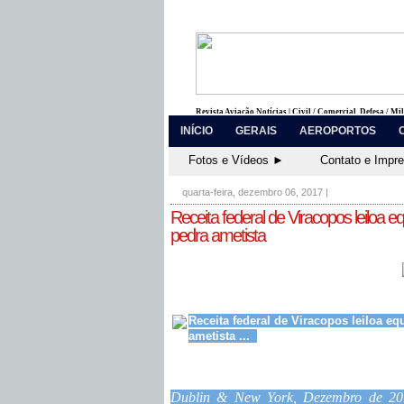
Revista Aviação Notícias | Civil / Comercial, Defesa / Mi
INÍCIO
GERAIS
AEROPORTOS
Fotos e Vídeos ►
Contato e Impr
quarta-feira, dezembro 06, 2017
|
Receita federal de Viracopos leiloa e
pedra ametista
Receita federal de Viracopos leiloa eq
ametista ...
Dublin & New York, Dezembro de 20