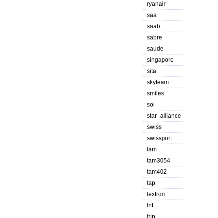
ryanair
saa
saab
sabre
saude
singapore
sita
skyteam
smiles
sol
star_alliance
swiss
swissport
tam
tam3054
tam402
tap
textron
tnt
trip