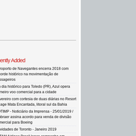
ently Added
roporto de Navegantes encerra 2018 com
corde histórico na movimentação de
ssageiros
 dia histórico para Toledo (PR), Azul opera
imeiro voo comercial para a cidade
vereiro com cortesia de duas diárias no Resort
llage Mata Encantada, litoral sul da Bahia
TIMP - Noticiário da Imprensa - 25/01/2019 /
braer assina acordo para venda de divisão
mercial para Boeing
vidades de Toronto - Janeiro 2019