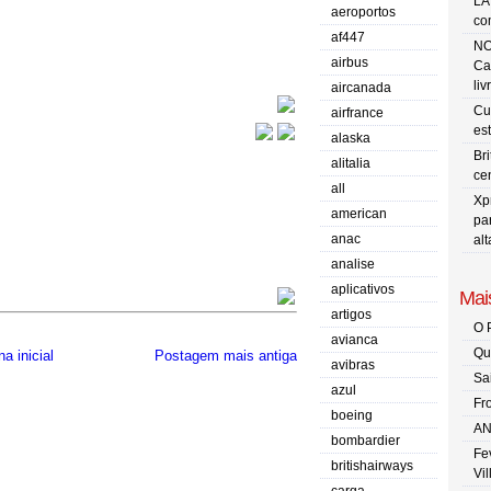
LA
aeroportos
co
af447
NO
airbus
Ca
liv
aircanada
Cu
airfrance
es
alaska
Br
alitalia
ce
all
Xp
american
pa
anac
al
analise
aplicativos
Mais
artigos
O 
avianca
Qu
a inicial
Postagem mais antiga
avibras
Sa
azul
Fr
boeing
AN
bombardier
Fe
britishairways
Vi