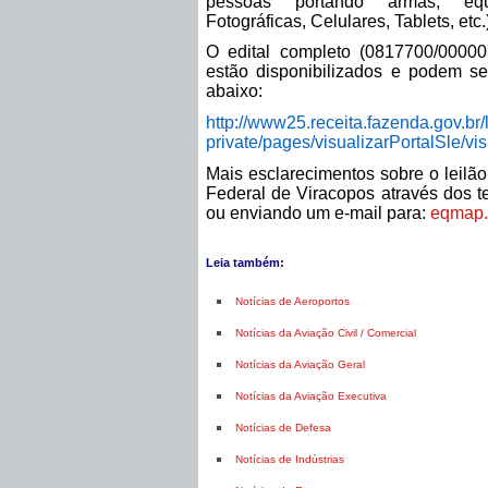
pessoas portando armas, equ
Fotográficas, Celulares, Tablets, etc.
O edital completo (0817700/00000
estão disponibilizados e podem s
abaixo:
http://www25.receita.fazenda.
gov.br/
private/pages/
visualizarPortalSle/
vis
Mais esclarecimentos sobre o leilã
Federal de Viracopos através dos t
ou enviando um e-mail para:
eqmap.
Leia também:
Notícias de Aeroportos
Notícias da Aviação Civil / Comercial
Notícias da Aviação Geral
Notícias da Aviação Executiva
Notícias de Defesa
Notícias de Indústrias