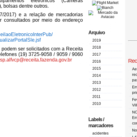
ipamentos eletrônicos (Câmeras
), bolsas dentre outros.
7/2017) e a relação de mercadorias
er consultados por meio do endereço
Arquivo
leilaoEletronicoInterPub/
ualizarPortalSle.jsf
2019
2018
o podem ser solicitados com a Receita
elefones (19) 3725-9058 / 9059 / 9060
2017
sp.alfvcp@receita.
fazenda.gov.br
Rec
2016
2015
Ae
re
2014
pa
2013
Em
2012
pr
2011
Fe
2010
Vi
NO
Em
Labels /
co
marcadores
No
acidentes