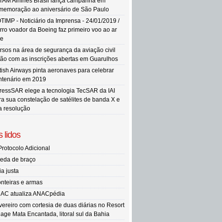
TAM Airlines Brasil lança campanha em
memoração ao aniversário de São Paulo
TIMP - Noticiário da Imprensa - 24/01/2019 /
rro voador da Boeing faz primeiro voo ao ar
re
rsos na área de segurança da aviação civil
tão com as inscrições abertas em Guarulhos
itish Airways pinta aeronaves para celebrar
ntenário em 2019
ressSAR elege a tecnologia TecSAR da IAI
ra sua constelação de satélites de banda X e
ta resolução
 lidos
Protocolo Adicional
eda de braço
ia justa
onteiras e armas
AC atualiza ANACpédia
vereiro com cortesia de duas diárias no Resort
llage Mata Encantada, litoral sul da Bahia