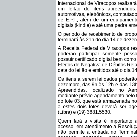
Internacional de Viracopos realiza
um leilão de itens apreendidos
automotivas, eletrônicos, computado
de E.P.I., além de um equipamento 
digitais (kindle) e até uma pedra ame
O período de recebimento de propo
terminará às 21h do dia 14 de deze
A Receita Federal de Viracopos ress
poderão participar somente pesso
possuir certificado digital bem como
Efeitos de Negativa de Débitos Rela
data do leilão e emitidos até o dia 
Os itens a serem leiloados poderão 
dezembro, das 9h às 12h e das 13
Apreendidas, localizado no Aero
mediante prévio agendamento pelo 
do lote 03, que está armazenada no T
a estes dois lotes deverá ser ag
(Libra) e (19) 3881.5530.
Quem fará a visita é importante 
acesso, em atendimento a Resoluç
não permite a entrada no Termin