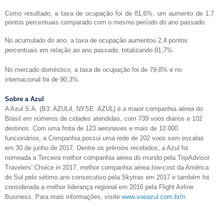
Como resultado, a taxa de ocupa
çã
o foi de 81,6%, um aumento de 1,7
pontos percentuais comparado com o mesmo per
í
odo do ano passado.
No acumulado do ano, a taxa de ocupa
çã
o aumentou 2,4 pontos
percentuais em rela
çã
o ao ano passado, totalizando 81,7%.
No mercado dom
é
stico, a taxa de ocupa
çã
o foi de 79,8% e no
internacional foi de 90,3%.
Sobre a Azul
A Azul S.A. (B3: AZUL4, NYSE: AZUL) é a maior companhia aérea do
Brasil em números de cidades atendidas, com 739 voos diários e 102
destinos. Com uma frota de 123 aeronaves e mais de 10.000
funcionários, a Companhia possui uma rede de 202 voos sem escalas
em 30 de junho de 2017. Dentre os prêmios recebidos, a Azul foi
nomeada a Terceira melhor companhia aérea do mundo pela TripAdvisor
Travelers' Choice in 2017, melhor companhia aérea low-cost da América
do Sul pelo sétimo ano consecutivo pela Skytrax em 2017 e também foi
considerada a melhor liderança regional em 2016 pela Flight Airline
Business. Para mais informações, visite
www.voeazul.com.br/ri
.