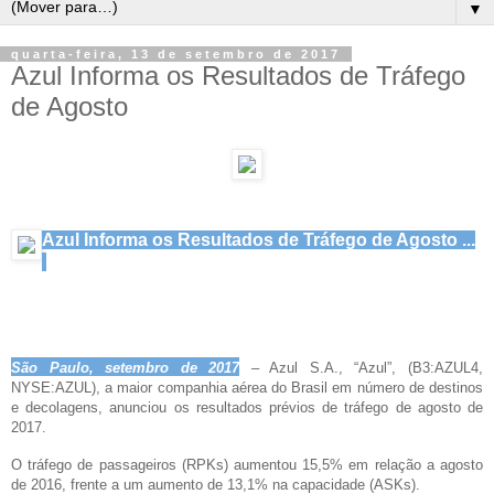
▼
quarta-feira, 13 de setembro de 2017
Azul Informa os Resultados de Tráfego
de Agosto
Azul Informa os Resultados de Tráfego de Agosto ...
S
ã
o Paulo, setembro de 2017
–
Azul S.A.,
“
Azul
”
, (B3:AZUL4,
NYSE:AZUL), a maior companhia a
é
rea do Brasil em n
ú
mero de destinos
e decolagens, anunciou os resultados pr
é
vios de tr
á
fego de agosto de
2017.
O tr
á
fego de passageiros (RPKs) aumentou 15,5% em rela
çã
o a agosto
de 2016, frente a um aumento de 13,1% na capacidade (ASKs).