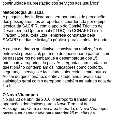
continuidade da prestação dos serviços aos usuários”.
Metodologia utilizada
A pesquisa dos indicadores aeroportuários de percepção
dos passageiros nos aeroportos é coordenada por equipe
técnica da SAC/PR, com o apoio do Comitê Técnico de
Desempenho Operacional (CTDO) da CONAERO e da
Praxian Consultoria Ltda., empresa contratada pela
SAC/PR mediante licitação pública, para a coleta de dados.
A coleta de dados qualitativos consiste na realização de
entrevista presencial, por meio de questionário padrão, com
os passageiros no embarque e desembarque dos 15
principais aeroportos do país. As perguntas formuladas no
questionário contemplam os indicadores como conforto,
segurança, serviços e facilidades oferecidos, entre outros.
Ao fim do questionário, o entrevistado ainda avalia sua
satisfação geral com o aeroporto, também atribuindo nota de
1 a 5.
O Novo Viracopos
No dia 23 de abril de 2016, o aeroporto transferiu as
operações domésticas para o Novo Terminal de
Passageiros. Com a nova área liberada, o Novo Viracopos
passa a ter capacidade para atender 25 milhões de