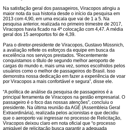
Na satisfação geral dos passageiros, Viracopos atingiu a
maior nota da sua historia desde o início da pesquisa em
2013 com 4,90, em uma escala que vai de 1 a 5. Na
pesquisa anterior, realizada no primeiro trimestre de 2017,
Viracopos havia ficado na 4ª colocação com 4,47. A média
geral dos 15 aeroportos foi de 4,39.
Para o diretor-presidente de Viracopos, Gustavo Müssnich,
a avaliação reflete os esforços da equipe em busca da
excelência nos serviços prestados. “Recentemente
conquistamos o título de segundo melhor aeroporto de
cargas do mundo e, mais uma vez, somos escolhidos pelos
usuários como o melhor de passageiros do Brasil. Isso
demonstra nossa dedicação em fazer a experiência de voar
por Viracopos a mais confortável e segura”, disse ele.
“A política de análise da pesquisa de passageiros é a
principal ferramenta de Viracopos na gestão empresarial. O
passageiro é o foco das nossas atenções”, concluiu o
presidente. Na última reunião da AGE (Assembleia Geral
Extraordinária), realizada pelos acionistas e que decidiu
que o aeroporto vai ingressar no processo de Relicitação,
Viracopos deixou claro em nota oficial que “o processo
amigável de relicitação busca garantir a adequada