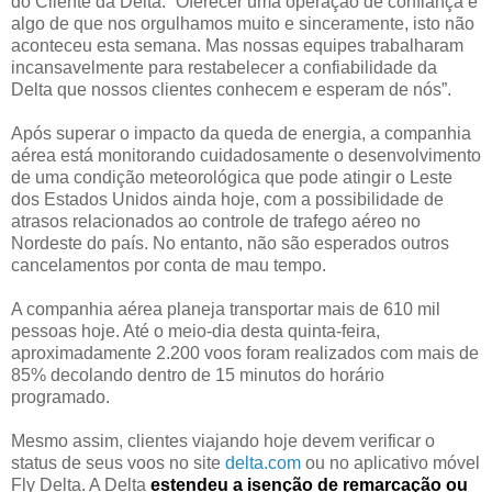
do Cliente da Delta. “Oferecer uma operação de confiança é
algo de que nos orgulhamos muito e sinceramente, isto não
aconteceu esta semana. Mas nossas equipes trabalharam
incansavelmente para restabelecer a confiabilidade da
Delta que nossos clientes conhecem e esperam de nós”.
Após superar o impacto da queda de energia, a companhia
aérea está monitorando cuidadosamente o desenvolvimento
de uma condição meteorológica que pode atingir o Leste
dos Estados Unidos ainda hoje, com a possibilidade de
atrasos relacionados ao controle de trafego aéreo no
Nordeste do país. No entanto, não são esperados outros
cancelamentos por conta de mau tempo.
A companhia aérea planeja transportar mais de 610 mil
pessoas hoje. Até o meio-dia desta quinta-feira,
aproximadamente 2.200 voos foram realizados com mais de
85% decolando dentro de 15 minutos do horário
programado.
Mesmo assim, clientes viajando hoje devem verificar o
status de seus voos no site
delta.com
ou no aplicativo móvel
Fly Delta. A Delta
estendeu a isenção de remarcação ou