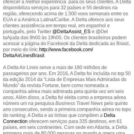
oferecer a melhor experiência para os seus clientes. A Delta
disponibiliza serviços para 32 países e 55 destinos na
região, oferecendo acima de 1.500 voos semanais entre os
EUA e a América Latina/Caribe. A Delta oferece aos seus
clientes assistência em tempo real, em espanhol e
português, pelo Twitter
@DeltaAssist_ES
e @Del
taAjuda das 9h00 às 19h00. Os clientes brasileiros podem
acessar a página do Facebook da Delta dedicada ao Brasil,
por meio do link:
http://www.facebook.com/
DeltaAirLinesBrasil
.
A Delta Air Lines serve a mais de 180 milhões de
passageiros por ano. Em 2016, A Delta foi incluída no top 50
da edição 2014 da “Lista de Empresas Mais Admiradas do
Mundo” da revista Fortune, bem como nomeada a
companhia aérea mais admirada pela quinta vez em seis
anos.
Além disso, a
Delta foi eleita como a empresa aérea
número um na pesquisa
Business Travel News
pelo quinto
ano consecutivo, sendo
a primeira companhia aérea no topo
do ranking.
A Delta e as linhas que compõem a
Delta
Connection
oferecem serviços para 335 destinos, em 61
países, em seis continentes. Com sede em Atlanta, a Delta
emprega mais de 80.000 pessoas no mundo e opera uma