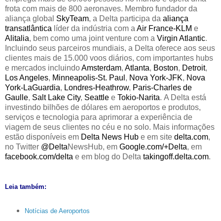
frota com mais de 800 aeronaves. Membro fundador da
aliança global
SkyTeam
, a Delta participa da
aliança
transatlântica
líder da indústria com a
Air France-KLM
e
Alitalia
, bem como uma joint venture com a
Virgin Atlantic
.
Incluindo seus parceiros mundiais, a Delta oferece aos seus
clientes mais de 15.000 voos diários, com importantes hubs
e mercados incluindo
Amsterdam
,
Atlanta
,
Boston
,
Detroit
,
Los Angeles
,
Minneapolis-St.
Paul
,
Nova York-JFK
,
Nova
York-LaGuardia
,
Londres-Heathrow
,
Paris-Charles de
Gaulle
,
Salt Lake City
,
Seattle
e
Tokio-Narita
.
A Delta está
investindo bilhões de dólares em aeroportos e produtos,
serviços e tecnologia para aprimorar a experiência de
viagem de seus clientes no céu e no solo. Mais informações
estão disponíveis em
Delta News Hub
e em site
delta.com
,
no Twitter
@Delta
NewsHub, em
Google.com/+Delta
, em
facebook.com/delta
e em blog do Delta
takingoff.delta.com
.
Leia também:
Notícias de Aeroportos