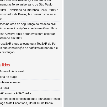
TAM Airlines Brasil lança campanha em
memoração ao aniversário de São Paulo
TIMP - Noticiário da Imprensa - 24/01/2019 /
rro voador da Boeing faz primeiro voo ao ar
re
rsos na área de segurança da aviação civil
tão com as inscrições abertas em Guarulhos
itish Airways pinta aeronaves para celebrar
ntenário em 2019
ressSAR elege a tecnologia TecSAR da IAI
ra sua constelação de satélites de banda X e
ta resolução
 lidos
Protocolo Adicional
eda de braço
onteiras e armas
ia justa
AC atualiza ANACpédia
vereiro com cortesia de duas diárias no Resort
llage Mata Encantada, litoral sul da Bahia