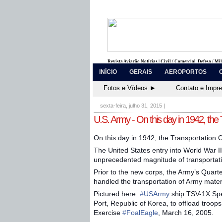
Revista Aviação Notícias | Civil / Comercial, Defesa / Mi
INÍCIO
GERAIS
AEROPORTOS
Fotos e Vídeos ►
Contato e Impr
sexta-feira, julho 31, 2015
|
U.S. Army - On this day in 1942, the
On this day in 1942, the Transportation
The United States entry into World War 
unprecedented magnitude of transporta
Prior to the new corps, the Army’s Quar
handled the transportation of Army mater
Pictured here:
‪#‎
USArmy‬
ship TSV-1X Sp
Port, Republic of Korea, to offload troo
Exercise
‪#‎
FoalEagle‬
, March 16, 2005.