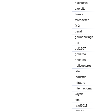
executiva
exercito
finnair
forcaaerea
fx-2
geral
germanwings
gol
gol1907
governo
helibras
helicopteros
iata
industria
infraero
internacional
kayak
klm
laad2011