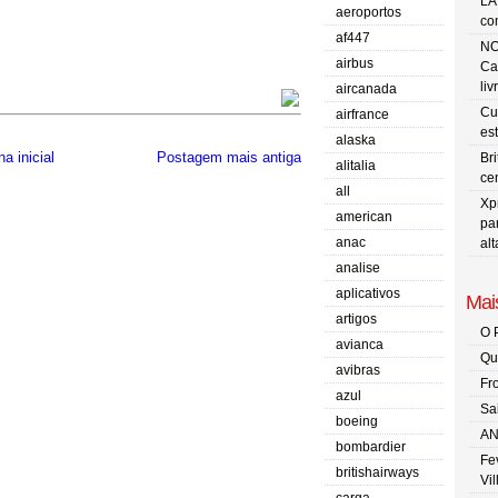
LA
aeroportos
co
af447
NO
airbus
Ca
liv
aircanada
Cu
airfrance
es
alaska
a inicial
Postagem mais antiga
Br
alitalia
ce
all
Xp
american
pa
anac
al
analise
aplicativos
Mais
artigos
O 
avianca
Qu
avibras
Fr
azul
Sa
boeing
AN
bombardier
Fe
britishairways
Vi