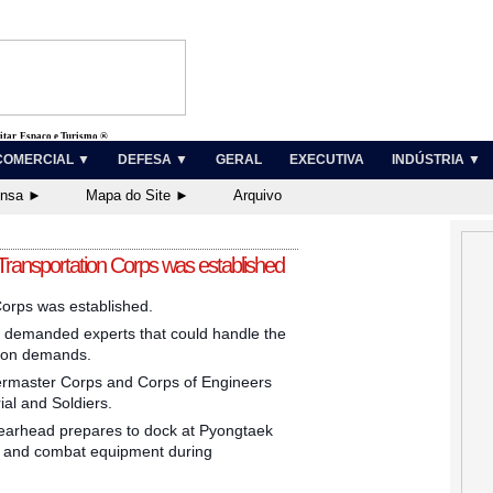
litar, Espaço e Turismo ®
COMERCIAL ▼
DEFESA ▼
GERAL
EXECUTIVA
INDÚSTRIA ▼
ensa ►
Mapa do Site ►
Arquivo
 Transportation Corps was established
 Corps was established.
II demanded experts that could handle the
tion demands.
termaster Corps and Corps of Engineers
ial and Soldiers.
earhead prepares to dock at Pyongtaek
ps and combat equipment during