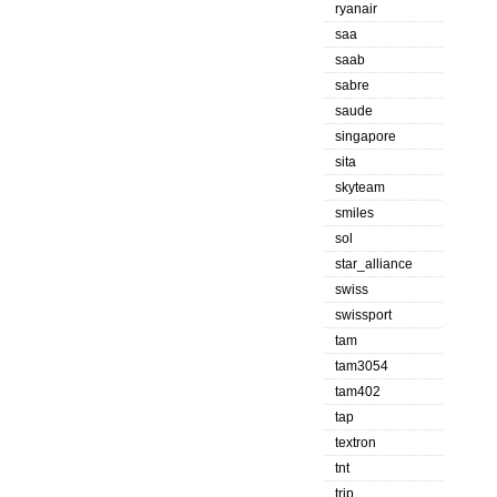
ryanair
saa
saab
sabre
saude
singapore
sita
skyteam
smiles
sol
star_alliance
swiss
swissport
tam
tam3054
tam402
tap
textron
tnt
trip