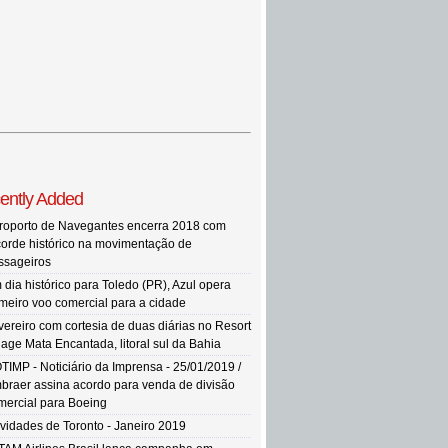
ently Added
roporto de Navegantes encerra 2018 com
corde histórico na movimentação de
ssageiros
 dia histórico para Toledo (PR), Azul opera
imeiro voo comercial para a cidade
vereiro com cortesia de duas diárias no Resort
llage Mata Encantada, litoral sul da Bahia
TIMP - Noticiário da Imprensa - 25/01/2019 /
braer assina acordo para venda de divisão
mercial para Boeing
vidades de Toronto - Janeiro 2019