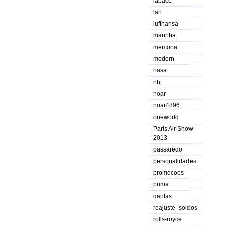
labace
lan
lufthansa
marinha
memoria
modern
nasa
nht
noar
noar4896
oneworld
Paris Air Show
2013
passaredo
personalidades
promocoes
puma
qantas
reajuste_soldos
rolls-royce