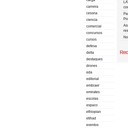
carga
LA
carreira
co
cessna
Pa
Po
ciencia
As
comercial
res
concursos
No
cursos
defesa
Rec
delta
destaques
drones
eda
editorial
embraer
emirates
escolas
espaco
ethiopian
etihad
eventos