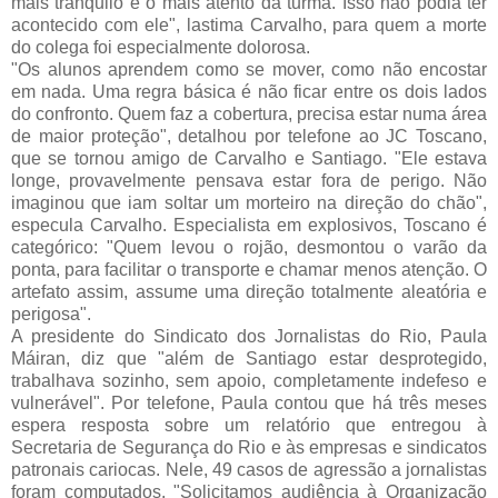
mais tranquilo e o mais atento da turma. Isso não podia ter
acontecido com ele", lastima Carvalho, para quem a morte
do colega foi especialmente dolorosa.
"Os alunos aprendem como se mover, como não encostar
em nada. Uma regra básica é não ficar entre os dois lados
do confronto. Quem faz a cobertura, precisa estar numa área
de maior proteção", detalhou por telefone ao JC Toscano,
que se tornou amigo de Carvalho e Santiago. "Ele estava
longe, provavelmente pensava estar fora de perigo. Não
imaginou que iam soltar um morteiro na direção do chão",
especula Carvalho. Especialista em explosivos, Toscano é
categórico: "Quem levou o rojão, desmontou o varão da
ponta, para facilitar o transporte e chamar menos atenção. O
artefato assim, assume uma direção totalmente aleatória e
perigosa".
A presidente do Sindicato dos Jornalistas do Rio, Paula
Máiran, diz que "além de Santiago estar desprotegido,
trabalhava sozinho, sem apoio, completamente indefeso e
vulnerável". Por telefone, Paula contou que há três meses
espera resposta sobre um relatório que entregou à
Secretaria de Segurança do Rio e às empresas e sindicatos
patronais cariocas. Nele, 49 casos de agressão a jornalistas
foram computados. "Solicitamos audiência à Organização