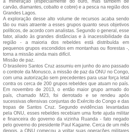
a mineração (especialmente do ouro, mas também de
carvão, diamantes, cobalto e cobre) e a pesca na região dos
Grandes Lagos.
A exploração desse alto volume de recursos acaba sendo
tão ou mais atraente a esses grupos quanto seus objetivos
políticos, de acordo com analistas. Segundo o general, esse
fator, aliado às grandes distâncias e à inacessibilidade da
região - a maioria dos rebeldes está distribuída em
pequenos grupos escondidos em montanhas ou florestas -,
torna a missão ainda mais difícil.
Missão de paz.
O brasileiro Santos Cruz assumiu em junho do ano passado
o controle da Monusco, a missão de paz da ONU no Congo,
com uma autorização sem precedentes para usar força letal
contra os cerca de 200 grupos rebeldes que atuam no país.
Em novembro de 2013, o então maior grupo armado do
país, chamado M23, foi derrotado e se rendeu após
sucessivas ofensivas conjuntas do Exército do Congo e das
tropas de Santos Cruz. Segundo evidências levantadas
pela ONU, esses rebeldes recebiam uma forte ajuda militar
e financeira do governo da vizinha Ruanda - fato negado
pelo governo do presidente Paul Kagame. Cerca de um mês
depois, a ONU começou a voltar suas operações militares