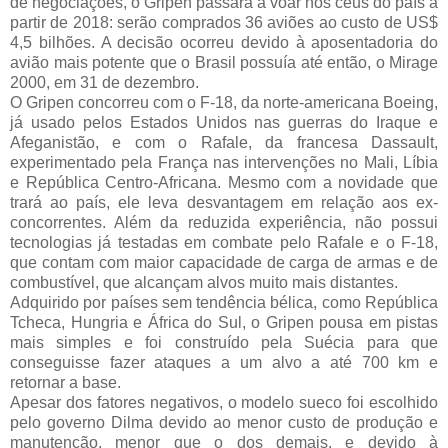
de negociações, o Gripen passará a voar nos céus do país a
partir de 2018: serão comprados 36 aviões ao custo de US$
4,5 bilhões. A decisão ocorreu devido à aposentadoria do
avião mais potente que o Brasil possuía até então, o Mirage
2000, em 31 de dezembro.
O Gripen concorreu com o F-18, da norte-americana Boeing,
já usado pelos Estados Unidos nas guerras do Iraque e
Afeganistão, e com o Rafale, da francesa Dassault,
experimentado pela França nas intervenções no Mali, Líbia
e República Centro-Africana. Mesmo com a novidade que
trará ao país, ele leva desvantagem em relação aos ex-
concorrentes. Além da reduzida experiência, não possui
tecnologias já testadas em combate pelo Rafale e o F-18,
que contam com maior capacidade de carga de armas e de
combustível, que alcançam alvos muito mais distantes.
Adquirido por países sem tendência bélica, como República
Tcheca, Hungria e África do Sul, o Gripen pousa em pistas
mais simples e foi construído pela Suécia para que
conseguisse fazer ataques a um alvo a até 700 km e
retornar a base.
Apesar dos fatores negativos, o modelo sueco foi escolhido
pelo governo Dilma devido ao menor custo de produção e
manutenção, menor que o dos demais, e devido à