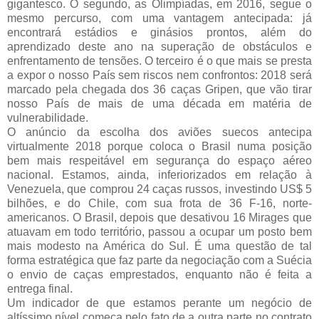
gigantesco. O segundo, as Olimpíadas, em 2016, segue o
mesmo percurso, com uma vantagem antecipada: já
encontrará estádios e ginásios prontos, além do
aprendizado deste ano na superação de obstáculos e
enfrentamento de tensões. O terceiro é o que mais se presta
a expor o nosso País sem riscos nem confrontos: 2018 será
marcado pela chegada dos 36 caças Gripen, que vão tirar
nosso País de mais de uma década em matéria de
vulnerabilidade.
O anúncio da escolha dos aviões suecos antecipa
virtualmente 2018 porque coloca o Brasil numa posição
bem mais respeitável em segurança do espaço aéreo
nacional. Estamos, ainda, inferiorizados em relação à
Venezuela, que comprou 24 caças russos, investindo US$ 5
bilhões, e do Chile, com sua frota de 36 F-16, norte-
americanos. O Brasil, depois que desativou 16 Mirages que
atuavam em todo território, passou a ocupar um posto bem
mais modesto na América do Sul. É uma questão de tal
forma estratégica que faz parte da negociação com a Suécia
o envio de caças emprestados, enquanto não é feita a
entrega final.
Um indicador de que estamos perante um negócio de
altíssimo nível começa pelo fato de a outra parte no contrato