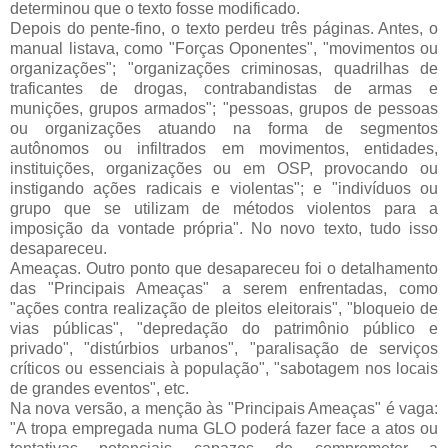
determinou que o texto fosse modificado.
Depois do pente-fino, o texto perdeu três páginas. Antes, o
manual listava, como "Forças Oponentes", "movimentos ou
organizações"; "organizações criminosas, quadrilhas de
traficantes de drogas, contrabandistas de armas e
munições, grupos armados"; "pessoas, grupos de pessoas
ou organizações atuando na forma de segmentos
autônomos ou infiltrados em movimentos, entidades,
instituições, organizações ou em OSP, provocando ou
instigando ações radicais e violentas"; e "indivíduos ou
grupo que se utilizam de métodos violentos para a
imposição da vontade própria". No novo texto, tudo isso
desapareceu.
Ameaças. Outro ponto que desapareceu foi o detalhamento
das "Principais Ameaças" a serem enfrentadas, como
"ações contra realização de pleitos eleitorais", "bloqueio de
vias públicas", "depredação do patrimônio público e
privado", "distúrbios urbanos", "paralisação de serviços
críticos ou essenciais à população", "sabotagem nos locais
de grandes eventos", etc.
Na nova versão, a menção às "Principais Ameaças" é vaga:
"A tropa empregada numa GLO poderá fazer face a atos ou