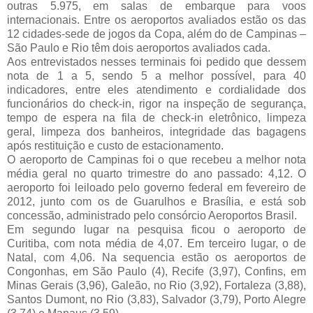
outras 5.975, em salas de embarque para voos
internacionais. Entre os aeroportos avaliados estão os das
12 cidades-sede de jogos da Copa, além do de Campinas –
São Paulo e Rio têm dois aeroportos avaliados cada.
Aos entrevistados nesses terminais foi pedido que dessem
nota de 1 a 5, sendo 5 a melhor possível, para 40
indicadores, entre eles atendimento e cordialidade dos
funcionários do check-in, rigor na inspeção de segurança,
tempo de espera na fila de check-in eletrônico, limpeza
geral, limpeza dos banheiros, integridade das bagagens
após restituição e custo de estacionamento.
O aeroporto de Campinas foi o que recebeu a melhor nota
média geral no quarto trimestre do ano passado: 4,12. O
aeroporto foi leiloado pelo governo federal em fevereiro de
2012, junto com os de Guarulhos e Brasília, e está sob
concessão, administrado pelo consórcio Aeroportos Brasil.
Em segundo lugar na pesquisa ficou o aeroporto de
Curitiba, com nota média de 4,07. Em terceiro lugar, o de
Natal, com 4,06. Na sequencia estão os aeroportos de
Congonhas, em São Paulo (4), Recife (3,97), Confins, em
Minas Gerais (3,96), Galeão, no Rio (3,92), Fortaleza (3,88),
Santos Dumont, no Rio (3,83), Salvador (3,79), Porto Alegre