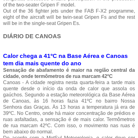
of the two-seater Gripen F model.
Out of the 36 fighter jets under the FAB F-X2 programme,
eight of the aircraft will be twin-seat Gripen Fs and the rest
will be in the single-seat Gripen Es.
DIÁRIO DE CANOAS
Calor chega a 41ºC na Base Aérea e Canoas
tem dia mais quente do ano
Sensação de abafamento é maior na região central da
cidade, onde termômetros de rua marcam 42ºC
Canoas - A cidade registra nesta quarta-feira a tarde mais
quente desde o início da onda de calor que assola os
gaúchos. Segundo a estação meteorológica da Base Aérea
de Canoas, às 16 horas fazia 41ºC no bairro Nossa
Senhora das Graças. Às 13 horas a temperatura já era de
39ºC. No Centro, onde há maior concentração de prédios e
ruas asfaltadas, a sensação é de mais calor. Termômetros
de rua marcam 42ºC. Com isso, o movimento nas ruas é
bem abaixo do normal.
De acordo com a MetSul Meteorologia, o calor deve ser