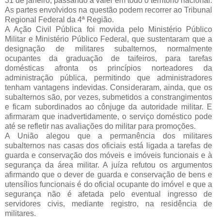
31 de janeiro, passando a valer em todo o território nacional.
As partes envolvidos na questão podem recorrer ao Tribunal
Regional Federal da 4ª Região.
A Ação Civil Pública foi movida pelo Ministério Público
Militar e Ministério Público Federal, que sustentaram que a
designação de militares subalternos, normalmente
ocupantes da graduação de taifeiros, para tarefas
domésticas afronta os princípios norteadores da
administração pública, permitindo que administradores
tenham vantagens indevidas. Consideraram, ainda, que os
subalternos são, por vezes, submetidos a constrangimentos
e ficam subordinados ao cônjuge da autoridade militar. E
afirmaram que inadvertidamente, o serviço doméstico pode
até se refletir nas avaliações do militar para promoções.
A União alegou que a permanência dos militares
subalternos nas casas dos oficiais está ligada a tarefas de
guarda e conservação dos móveis e imóveis funcionais e à
segurança da área militar. A juíza refutou os argumentos
afirmando que o dever de guarda e conservação de bens e
utensílios funcionais é do oficial ocupante do imóvel e que a
segurança não é afetada pelo eventual ingresso de
servidores civis, mediante registro, na residência de
militares.