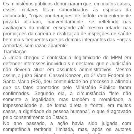
Os ministérios públicos denunciaram que, em muitos casos,
esses militares ficam subordinados às esposas da
autoridade, “cujas ponderações de índole eminentemente
privada acabam, inadvertidamente, se refletindo nas
avaliações do militar, ensejando até mesmo retardo nas
promoções da carreira e realização de inspeções de saúde
bem mais frequentes que os demais integrantes das Forças
Armadas, sem razão aparente”.
Tramitação
A União chegou a contestar a ilegitimidade do MPM em
defender interesses individuais e declarou que o Judiciário
não deveria atuar em assuntos administrativos. Mesmo
assim, a juíza Gianni Cassol Konzen, da 3ª Vara Federal de
Santa Maria (RS), deu continuidade ao processo e afirmou
que os fatos apontados pelo Ministério Público foram
confirmados. Segundo ela, a circunstância “fere não
somente a legalidade, mas também a moralidade, a
impessoalidade e, de forma direta e frontal, em muitos
casos, a dignidade da pessoa humana”, o que é agravado
pelo consentimento do Estado.
No ano passado, a ação havia sido julgada com
competência territorial limitada, mas, após os autores