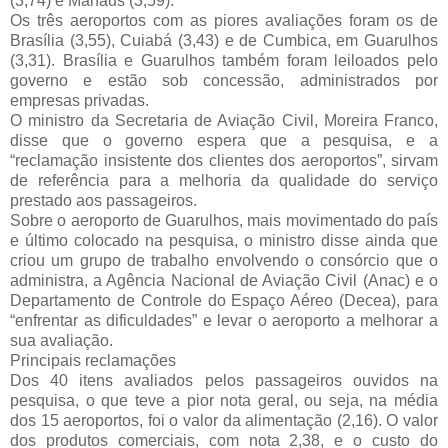
(3,74) e Manaus (3,59).
Os três aeroportos com as piores avaliações foram os de
Brasília (3,55), Cuiabá (3,43) e de Cumbica, em Guarulhos
(3,31). Brasília e Guarulhos também foram leiloados pelo
governo e estão sob concessão, administrados por
empresas privadas.
O ministro da Secretaria de Aviação Civil, Moreira Franco,
disse que o governo espera que a pesquisa, e a
“reclamação insistente dos clientes dos aeroportos”, sirvam
de referência para a melhoria da qualidade do serviço
prestado aos passageiros.
Sobre o aeroporto de Guarulhos, mais movimentado do país
e último colocado na pesquisa, o ministro disse ainda que
criou um grupo de trabalho envolvendo o consórcio que o
administra, a Agência Nacional de Aviação Civil (Anac) e o
Departamento de Controle do Espaço Aéreo (Decea), para
“enfrentar as dificuldades” e levar o aeroporto a melhorar a
sua avaliação.
Principais reclamações
Dos 40 itens avaliados pelos passageiros ouvidos na
pesquisa, o que teve a pior nota geral, ou seja, na média
dos 15 aeroportos, foi o valor da alimentação (2,16). O valor
dos produtos comerciais, com nota 2,38, e o custo do