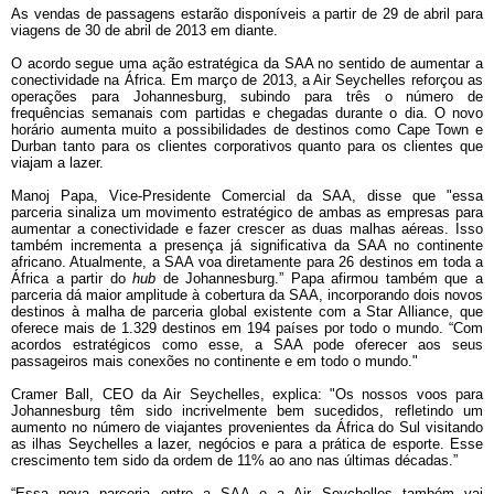
As vendas de passagens estarão disponíveis a partir de 29 de abril para
viagens de 30 de abril de 2013 em diante.
O acordo segue uma ação estratégica da SAA no sentido de aumentar a
conectividade na África. Em março de 2013, a Air Seychelles reforçou as
operações para Johannesburg, subindo para três o número de
frequências semanais com partidas e chegadas durante o dia. O novo
horário aumenta muito a possibilidades de destinos como Cape Town e
Durban tanto para os clientes corporativos quanto para os clientes que
viajam a lazer.
Manoj Papa, Vice-Presidente Comercial da SAA, disse que "essa
parceria sinaliza um movimento estratégico de ambas as empresas para
aumentar a conectividade e fazer crescer as duas malhas aéreas. Isso
também incrementa a presença já significativa da SAA no continente
africano. Atualmente, a SAA voa diretamente para 26 destinos em toda a
África a partir do
hub
de Johannesburg.” Papa afirmou também que a
parceria dá maior amplitude à cobertura da SAA, incorporando dois novos
destinos à malha de parceria global existente com a Star Alliance, que
oferece mais de 1.329 destinos em 194 países por todo o mundo. “Com
acordos estratégicos como esse, a SAA pode oferecer aos seus
passageiros mais conexões no continente e em todo o mundo."
Cramer Ball, CEO da Air Seychelles, explica: "Os nossos voos para
Johannesburg têm sido incrivelmente bem sucedidos, refletindo um
aumento no número de viajantes provenientes da África do Sul visitando
as ilhas Seychelles a lazer, negócios e para a prática de esporte. Esse
crescimento tem sido da ordem de 11% ao ano nas últimas décadas.”
“Essa nova parceria entre a SAA e a Air Seychelles também vai