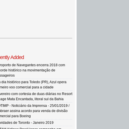
ently Added
roporto de Navegantes encerra 2018 com
corde histórico na movimentação de
ssageiros
 dia histórico para Toledo (PR), Azul opera
imeiro voo comercial para a cidade
vereiro com cortesia de duas diárias no Resort
llage Mata Encantada, litoral sul da Bahia
TIMP - Noticiário da Imprensa - 25/01/2019 /
braer assina acordo para venda de divisão
mercial para Boeing
vidades de Toronto - Janeiro 2019