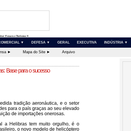
litar, Espaço e Turismo ®
COMERCIAL ▼
DEFESA ▼
GERAL
EXECUTIVA
INDÚSTRIA ▼
ensa ►
Mapa do Site ►
Arquivo
as: Base para o sucesso
dida tradição aeronáutica, e o setor
es para o país graças ao seu elevado
tuição de importações onerosas.
l a Helibras tem muito orgulho, é o
sileiro, o novo modelo de helicóptero