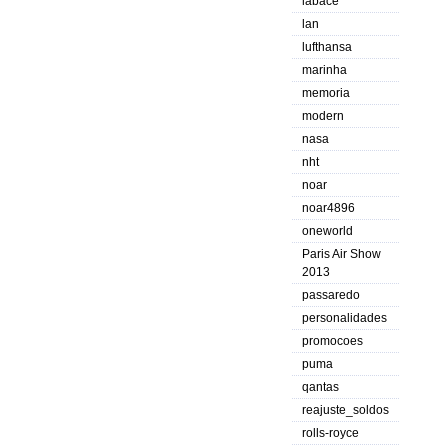
labace
lan
lufthansa
marinha
memoria
modern
nasa
nht
noar
noar4896
oneworld
Paris Air Show
2013
passaredo
personalidades
promocoes
puma
qantas
reajuste_soldos
rolls-royce