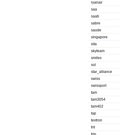
ryanair
saa
saab
sabre
saude
singapore
sita
skyteam
smiles
sol
star_alliance
swiss
swissport
tam
tam3054
tam402
tap
textron
tnt
trip