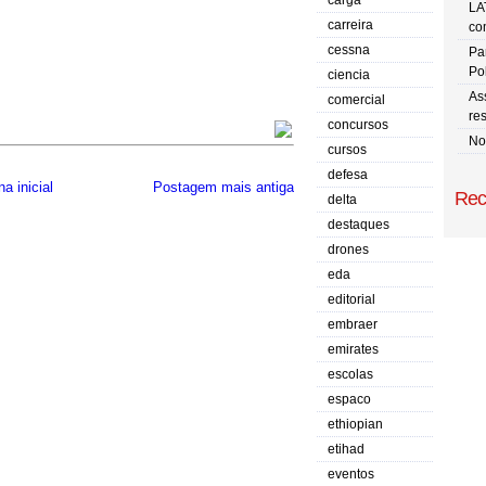
carga
LA
carreira
co
cessna
Pa
Po
ciencia
As
comercial
res
concursos
No
cursos
defesa
a inicial
Postagem mais antiga
Rec
delta
destaques
drones
eda
editorial
embraer
emirates
escolas
espaco
ethiopian
etihad
eventos