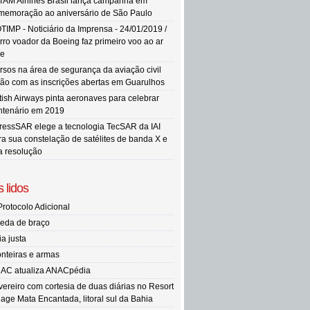
TAM Airlines Brasil lança campanha em
memoração ao aniversário de São Paulo
TIMP - Noticiário da Imprensa - 24/01/2019 /
rro voador da Boeing faz primeiro voo ao ar
re
rsos na área de segurança da aviação civil
tão com as inscrições abertas em Guarulhos
itish Airways pinta aeronaves para celebrar
ntenário em 2019
ressSAR elege a tecnologia TecSAR da IAI
ra sua constelação de satélites de banda X e
ta resolução
 lidos
Protocolo Adicional
eda de braço
ia justa
onteiras e armas
AC atualiza ANACpédia
vereiro com cortesia de duas diárias no Resort
llage Mata Encantada, litoral sul da Bahia