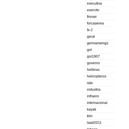
executiva
exercito
finnair
forcaaerea
fx-2
geral
germanwings
gol
gol1907
governo
helibras
helicopteros
iata
industria
infraero
internacional
kayak
klm
laad2011