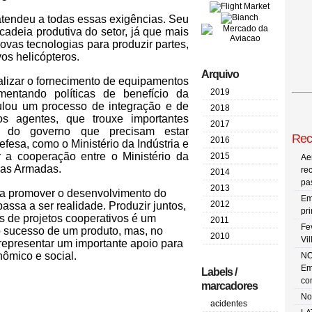
atendeu a todas essas exigências. Seu
 cadeia produtiva do setor, já que mais
vas tecnologias para produzir partes,
os helicópteros.
Arquivo
nalizar o fornecimento de equipamentos
2019
ementando políticas de benefício da
imulou um processo de integração e de
2018
os agentes, que trouxe importantes
2017
as do governo que precisam estar
Rec
2016
fesa, como o Ministério da Indústria e
a cooperação entre o Ministério da
2015
Ae
ças Armadas.
re
2014
pa
2013
ia promover o desenvolvimento do
Em
2012
passa a ser realidade. Produzir juntos,
pr
és de projetos cooperativos é um
2011
Fe
 sucesso de um produto, mas, no
2010
Vi
representar um importante apoio para
ômico e social.
NO
Em
Labels /
co
marcadores
No
acidentes