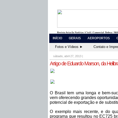
Revista Aviação Notícias | Civil / Comercial, Defesa / Mi
INÍCIO
GERAIS
AEROPORTOS
Fotos e Vídeos ►
Contato e Impr
sábado, abril 27, 2013
|
Artigo de Eduardo Marson, da Helibr
O Brasil tem uma longa e bem-suce
vem oferecendo grandes oportunidad
potencial de exportação e de substi
O exemplo mais recente, e do qua
programa que resultou no EC725 bra