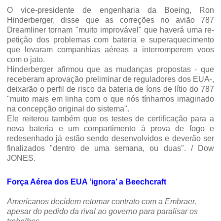
O vice-presidente de engenharia da Boeing, Ron
Hinderberger, disse que as correções no avião 787
Dreamliner tornam "muito improvável" que haverá uma re­
petição dos problemas com bateria e superaquecimento
que levaram companhias aéreas a inter­romperem voos
com o jato.
Hinderberger afirmou que as mudanças propostas - que
rece­beram aprovação preliminar de reguladores dos EUA-,
deixarão o perfil de risco da bateria de íons de lítio do 787
"muito mais em linha com o que nós tínha­mos imaginado
na concepção original do sistema".
Ele reiterou também que os testes de certificação para a
nova bateria e um compartimento à prova de fogo e
redesenhado já estão sendo desenvolvidos e de­verão ser
finalizados "dentro de uma semana, ou duas". / Dow
JONES.
Força Aérea dos EUA ‘ignora’ a Beechcraft
Americanos decidem retomar contrato com a Embraer,
apesar do pedido da rival ao governo para paralisar os