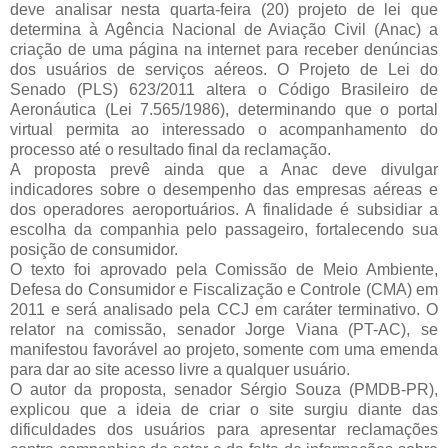
deve analisar nesta quarta-feira (20) projeto de lei que
determina à Agência Nacional de Aviação Civil (Anac) a
criação de uma página na internet para receber denúncias
dos usuários de serviços aéreos. O Projeto de Lei do
Senado (PLS) 623/2011 altera o Código Brasileiro de
Aeronáutica (Lei 7.565/1986), determinando que o portal
virtual permita ao interessado o acompanhamento do
processo até o resultado final da reclamação.
A proposta prevê ainda que a Anac deve divulgar
indicadores sobre o desempenho das empresas aéreas e
dos operadores aeroportuários. A finalidade é subsidiar a
escolha da companhia pelo passageiro, fortalecendo sua
posição de consumidor.
O texto foi aprovado pela Comissão de Meio Ambiente,
Defesa do Consumidor e Fiscalização e Controle (CMA) em
2011 e será analisado pela CCJ em caráter terminativo. O
relator na comissão, senador Jorge Viana (PT-AC), se
manifestou favorável ao projeto, somente com uma emenda
para dar ao site acesso livre a qualquer usuário.
O autor da proposta, senador Sérgio Souza (PMDB-PR),
explicou que a ideia de criar o site surgiu diante das
dificuldades dos usuários para apresentar reclamações