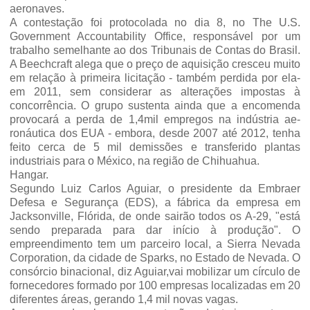
aeronaves.
A contestação foi protocolada no dia 8, no The U.S.
Government Accountability Office, res­ponsável por um
trabalho seme­lhante ao dos Tribunais de Con­tas do Brasil.
A Beechcraft alega que o preço de aquisição cresceu muito
em relação à primeira lici­tação - também perdida por ela-
em 2011, sem considerar as alte­rações impostas à
concorrência. O grupo sustenta ainda que a en­comenda
provocará a perda de 1,4mil empregos na indústria ae­
ronáutica dos EUA - embora, desde 2007 até 2012, tenha
feito cerca de 5 mil demissões e trans­ferido plantas
industriais para o México, na região de Chihuahua.
Hangar.
Segundo Luiz Carlos Aguiar, o presidente da Embraer
Defesa e Segurança (EDS), a fá­brica da empresa em
Jacksonville, Flórida, de onde sairão todos os A-29, "está
sendo preparada para dar início à produção". O
empreendimento tem um parcei­ro local, a Sierra Nevada
Corporation, da cidade de Sparks, no Estado de Nevada. O
consórcio binacional, diz Aguiar,vai mobili­zar um círculo de
fornecedores formado por 100 empresas loca­lizadas em 20
diferentes áreas, gerando 1,4 mil novas vagas.