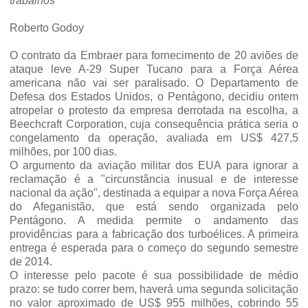
trabalhos
Roberto Godoy
O contrato da Embraer para fornecimento de 20 aviões de
ataque leve A-29 Super Tucano para a Força Aérea
americana não vai ser paralisado. O Departamento de
Defesa dos Estados Unidos, o Pentágono, decidiu ontem
atropelar o protesto da empresa der­rotada na escolha, a
Beechcraft Corporation, cuja consequência prática seria o
congelamento da operação, avaliada em US$ 427,5
milhões, por 100 dias.
O argumento da aviação mili­tar dos EUA para ignorar a
recla­mação é a "circunstância inusual e de interesse
nacional da ação", destinada a equipar a nova Força Aérea
do Afeganistão, que está sendo organizada pelo
Pentágono. A medida permite o andamen­to das
providências para a fabricação dos turboélices. A primeira
entrega é esperada para o come­ço do segundo semestre
de 2014.
O interesse pelo pacote é sua possibilidade de médio
prazo: se tudo correr bem, haverá uma se­gunda solicitação
no valor apro­ximado de US$ 955 milhões, co­brindo 55