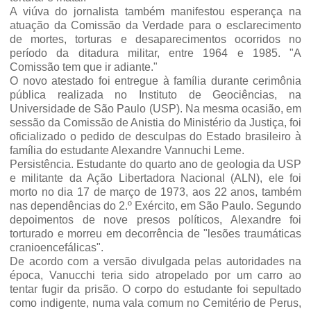
A viúva do jornalista também manifestou esperança na
atua­ção da Comissão da Verdade pa­ra o esclarecimento
de mortes, torturas e desaparecimentos ocorridos no
período da ditadu­ra militar, entre 1964 e 1985. "A
Comissão tem que ir adiante."
O novo atestado foi entregue à família durante cerimônia
públi­ca realizada no Instituto de Geociências, na
Universidade de São Paulo (USP). Na mesma oca­sião, em
sessão da Comissão de Anistia do Ministério da Justiça, foi
oficializado o pedido de des­culpas do Estado brasileiro à
fa­mília do estudante Alexandre Vannuchi Leme.
Persistência. Estudante do quarto ano de geologia da USP
e militante da Ação Libertadora Nacional (ALN), ele foi
morto no dia 17 de março de 1973, aos 22 anos, também
nas dependên­cias do 2.º Exército, em São Paulo. Segundo
depoimentos de no­ve presos políticos, Alexandre foi
torturado e morreu em de­corrência de "lesões traumáti­cas
cranioencefálicas".
De acordo com a versão divul­gada pelas autoridades na
época, Vanucchi teria sido atropelado por um carro ao
tentar fugir da prisão. O corpo do estudante foi sepultado
como indigente, numa vala comum no Cemitério de Pe­rus,