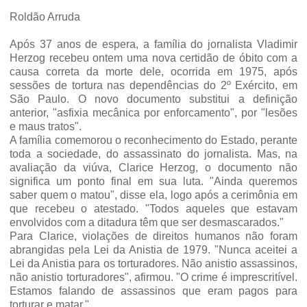
Roldão Arruda
Após 37 anos de espera, a famí­lia do jornalista Vladimir
Her­zog recebeu ontem uma nova certidão de óbito com a
causa correta da morte dele, ocorri­da em 1975, após
sessões de tortura nas dependências do 2º Exército, em
São Paulo. O novo documento substitui a definição
anterior, "asfixia mecânica por enforcamento", por "lesões
e maus tratos".
A família comemorou o reco­nhecimento do Estado, perante
toda a sociedade, do assassinato do jornalista. Mas, na
avaliação da viúva, Clarice Herzog, o docu­mento não
significa um ponto fi­nal em sua luta. "Ainda quere­mos
saber quem o matou", disse ela, logo após a cerimônia em
que recebeu o atestado. "Todos aqueles que estavam
envolvidos com a ditadura têm que ser des­mascarados."
Para Clarice, violações de di­reitos humanos não foram
abran­gidas pela Lei da Anistia de 1979. "Nunca aceitei a
Lei da Anistia para os torturadores. Não anis­tio assassinos,
não anistio tortu­radores", afirmou. "O crime é im­prescritível.
Estamos falando de assassinos que eram pagos para
torturar e matar."