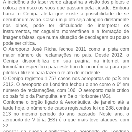
A incidência do laser verde atrapalha a visão dos pilotos e
coloca em risco os voos que passam pela cidade. Embora
baixa, o Cenipa alerta que existe a possibilidade de se
derrubar um avião. Caso um piloto seja atingido diretamente
nos olhos, pode ter dificuldade de interpretar os
instrumentos, ter cegueira momentânea e a formação de
imagens falsas, que numa situação de decolagem ou pouso
pode ser crítica.
O Aeroporto José Richa fechou 2011 como a pista com
maior número de reclamações no país. Desde 2012, o
Cenipa disponibiliza em sua página na internet um
formulário específico para este tipo de ocorrência para que
pilotos utilizem para fazer o relato do incidente.
O Cenipa registrou 1.757 casos nos aeroportos do país em
2012. O aeroporto de Londrina fechou o ano como o 6º em
número de reclamações, com 106. O aeroporto mais critico
do país foi o da Pampulha, em Belo Horizonte (MG).
Conforme o órgão ligado à Aeronáutica, de janeiro até a
tarde hoje, o número de casos registrados foi de 288, contra
213 no mesmo período do ano passado. Neste ano, o
aeroporto de Vitória (ES) é o que mais teve ataques, com
32.
Apesar da queda significativa, o aeroporto de Londrina