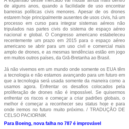
A expansão desse mercado vai mudar ainda mais dentro
de alguns anos, quando a facilidade de uso encontrar
barreiras políticas civis menores. Apesar de os drones
estarem hoje principalmente ausentes de usos civis, há um
processo em curso para integrar sistemas aéreos não
tripulados nas partes civis do sistema de espaço aéreo
nacional e global. O Congresso americano estabeleceu
recentemente um prazo em 2015 para o espaço aéreo
americano se abrir para um uso civil e comercial mais
amplo de drones, e as mesmas tendências estão em jogo
em muitos outros países, da Grã-Bretanha ao Brasil.
Já não vivemos em um mundo onde somente os EUA têm
a tecnologia e não estamos avançando para um futuro em
que a tecnologia será usada somente da maneira como a
usamos agora. Enfrentar os desafios colocados pela
proliferação de drones não é impossível. Se quisermos
enfrentar os riscos e começar a criar padrões globais, o
melhor é começar a reconhecer seu status hoje e para
onde iremos no futuro muito próximo. / TRADUÇÃO DE
CELSO PACIORNIK
Para Boeing, nova falha no 787 é improvável