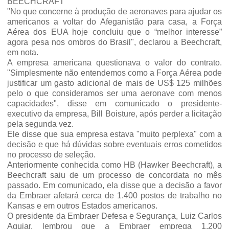
BEECHCRAFT
"No que concerne à produção de aeronaves para ajudar os
americanos a voltar do Afeganistão para casa, a Força
Aérea dos EUA hoje concluiu que o “melhor interesse”
agora pesa nos ombros do Brasil", declarou a Beechcraft,
em nota.
A empresa americana questionava o valor do contrato.
"Simplesmente não entendemos como a Força Aérea pode
justificar um gasto adicional de mais de US$ 125 milhões
pelo o que consideramos ser uma aeronave com menos
capacidades", disse em comunicado o presidente-
executivo da empresa, Bill Boisture, após perder a licitação
pela segunda vez.
Ele disse que sua empresa estava "muito perplexa" com a
decisão e que há dúvidas sobre eventuais erros cometidos
no processo de seleção.
Anteriormente conhecida como HB (Hawker Beechcraft), a
Beechcraft saiu de um processo de concordata no mês
passado. Em comunicado, ela disse que a decisão a favor
da Embraer afetará cerca de 1.400 postos de trabalho no
Kansas e em outros Estados americanos.
O presidente da Embraer Defesa e Segurança, Luiz Carlos
Aguiar, lembrou que a Embraer emprega 1.200