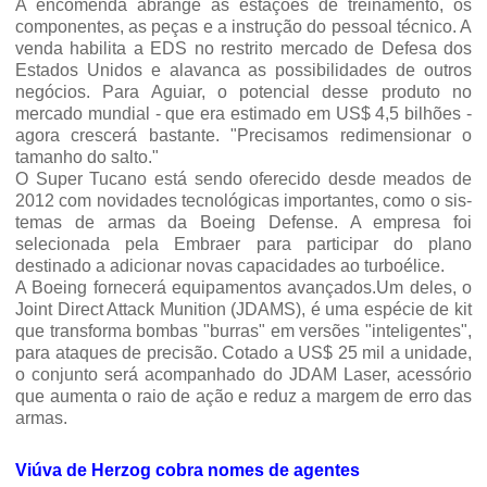
A encomenda abrange as esta­ções de treinamento, os
compo­nentes, as peças e a instrução do pessoal técnico. A
venda habilita a EDS no restrito mercado de Defesa dos
Estados Uni­dos e alavanca as possibilida­des de outros
negócios. Para Aguiar, o potencial desse pro­duto no
mercado mundial - que era estimado em US$ 4,5 bilhões -
agora crescerá bas­tante. "Precisamos redimensionar o
tamanho do salto."
O Super Tucano está sendo oferecido desde meados de
2012 com novidades tecnoló­gicas importantes, como o sis­
temas de armas da Boeing Defense. A empresa foi
seleciona­da pela Embraer para partici­par do plano
destinado a adi­cionar novas capacidades ao turboélice.
A Boeing fornece­rá equipamentos avançados.Um deles, o
Joint Direct Attack Munition (JDAMS), é uma espécie de kit
que trans­forma bombas "burras" em versões "inteligentes",
para ataques de precisão. Cotado a US$ 25 mil a unidade,
o con­junto será acompanhado do JDAM Laser, acessório
que au­menta o raio de ação e reduz a margem de erro das
armas.
Viúva de Herzog cobra nomes de agentes