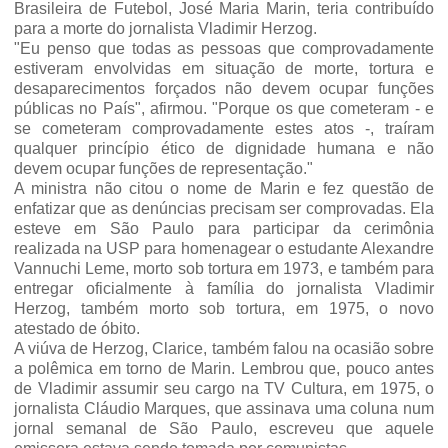
Brasileira de Futebol, José Maria Marin, teria contribuído
para a morte do jornalista Vladi­mir Herzog.
"Eu penso que todas as pes­soas que comprovadamente
esti­veram envolvidas em situação de morte, tortura e
desapareci­mentos forçados não devem ocupar funções
públicas no País", afirmou. "Porque os que comete­ram - e
se cometeram comprova­damente estes atos -, traíram
qualquer princípio ético de digni­dade humana e não
devem ocu­par funções de representação."
A ministra não citou o nome de Marin e fez questão de
enfati­zar que as denúncias precisam ser comprovadas. Ela
esteve em São Paulo para participar da cerimônia
realizada na USP para ho­menagear o estudante Alexan­dre
Vannuchi Leme, morto sob tortura em 1973, e também para
entregar oficialmente à família do jornalista Vladimir
Herzog, também morto sob tortura, em 1975, o novo
atestado de óbito.
A viúva de Herzog, Clarice, também falou na ocasião sobre
a polêmica em torno de Marin. Lembrou que, pouco antes
de Vladimir assumir seu cargo na TV Cultura, em 1975, o
jornalista Cláudio Marques, que assinava uma coluna num
jornal semanal de São Paulo, escreveu que aque­le