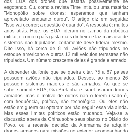
dos EUA dos drones que estaria possivelmente se
esgotando. Ou, como a revista Time intitulou uma matéria:
"Monopólio sobre drones: esperamos que tenham
aproveitado enquanto durou". O artigo diz em seguida:
"Isso vai ocorrer; a questão é quando". A resposta é: muitos
anos atrás. Hoje, os EUA lideram no campo da robótica
militar, e como o país gasta mais dinheiro e faz mais uso de
sistemas não tripulados, certamente deve liderar mesmo.
Dito isso, há cerca de 8 mil aviões não tripulados no
estoque americano e outros 12 mil veículos terrestres não
tripulados. Um número crescente deles é grande e armado.
A depender da fonte que se queira citar, 75 a 87 países
possuem aviões não tripulados. Desses, ao menos 26
possuem sistemas maiores e são armados. Ao que se
sabe, somente EUA, Grã-Bretanha e Israel usaram drones
armados, mas o motivo de outros não o terem usado é,
com frequência, política, não tecnológica. Ou eles não
estão em guerra ou optaram por não seguir essa via ainda.
Mas esses limites políticos estão mudando. Veja-se a
discussão aberta da China sobre seus planos no Diário do
Povo, ou a recente decisão da Alemanha de adquirir
drones armados para missões no exterior, acompanhando