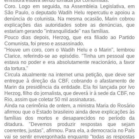
emissora estava sendo toma­da por comunistas.
Coro. Logo em seguida, na Assembleia Legislativa, em
São Paulo, o deputado Wadih Helu repercutiu e apoiou a
denúncia do colunista. Na mesma ocasião, Marin cobrou
explicações das au­toridades sobre as denúncias, que
estariam gerando "intran­quilidade" nas famílias.
Pouco dias depois, Herzog, que era filiado ao Partido
Comu­nista, foi preso e assassinado.
"Houve um coro, com o Wadih Helu e o Marin", lembrou
Clarice, referindo-se ao episó­dio. "Tinha um pessoal que
esta­va no poder e era absolutamente reacionário, a favor
da tortura."
Circula atualmente na internet uma petição, que deve ser
en­tregue à direção da CBF, cobran­do o afastamento de
Marin da presidência da entidade. Ela foi lançada por Ivo
Herzog, filho do jornalista, que deverá ir à sede da CBF, no
Rio, assim que coletar 50 mil assinaturas.
Ainda na cerimônia de ontem, a ministra Maria do Rosário
afir­mou que o Estado brasileiro ain­da deve explicações às
famílias dos mortos e desaparecidos no período da
ditadura. "Devemos produzir respostas que sejam
coerentes, justas", afirmou. Para ela, a democracia no País
vai se sentir envergonhada enquanto "todas as respostas