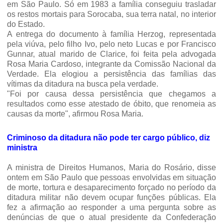
em São Paulo. Só em 1983 a família conseguiu trasladar
os res­tos mortais para Sorocaba, sua terra natal, no interior
do Estado.
A entrega do documento à fa­mília Herzog, representada
pela viúva, pelo filho Ivo, pelo neto Lucas e por Francisco
Gunnar, atual marido de Clarice, foi feita pela advogada
Rosa Maria Car­doso, integrante da Comissão Nacional da
Verdade. Ela elogiou a persistência das famílias das
vítimas da ditadura na busca pela verdade.
"Foi por causa dessa persistên­cia que chegamos a
resultados como esse atestado de óbito, que renomeia as
causas da mor­te", afirmou Rosa Maria.
Criminoso da ditadura não pode ter cargo público, diz
ministra
A ministra de Direitos Huma­nos, Maria do Rosário, disse
ontem em São Paulo que pessoas envolvidas em situação
de mor­te, tortura e desaparecimento forçado no período da
ditadura militar não devem ocupar fun­ções públicas. Ela
fez a afirma­ção ao responder a uma pergun­ta sobre as
denúncias de que o atual presidente da Confedera­ção