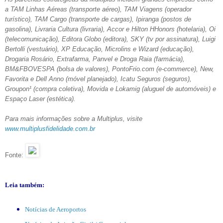
a TAM Linhas Aéreas (transporte aéreo), TAM Viagens (operador
turístico), TAM Cargo (transporte de cargas), Ipiranga (postos de
gasolina), Livraria Cultura (livraria), Accor e Hilton HHonors (hotelaria), Oi
(telecomunicação), Editora Globo (editora), SKY (tv por assinatura), Luigi
Bertolli (vestuário), XP Educação, Microlins e Wizard (educação),
Drogaria Rosário, Extrafarma, Panvel e Droga Raia (farmácia),
BM&FBOVESPA (bolsa de valores), PontoFrio.com (e-commerce), New,
Favorita e Dell Anno (móvel planejado), Icatu Seguros (seguros),
Groupon¹ (compra coletiva), Movida e Lokamig (aluguel de automóveis) e
Espaço Laser (estética).
Para mais informações sobre a Multiplus, visite
www.multiplusfidelidade.com.br
Fonte:
Leia também:
Notícias de Aeroportos