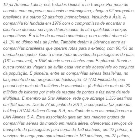
19 na América Latina, nos Estados Unidos e na Europa. Por meio de
acordos com empresas nacionais e estrangeiras, chega a 92 aeroportos
brasileiros e a outros 92 destinos internacionais, incluindo a Ásia. A
companhia foi fundada em 1976 com o compromisso de encantar o
cliente ao oferecer serviços diferenciados de alta qualidade a preços
competitivos. É a líder do mercado doméstico, com market share de
41,1% no último mês de junho. Também detém a liderança entre as
companhias brasileiras que operam rotas para o exterior, com 90,4% do
mercado em junho. Com a maior frota de aviões de passageiros do país
(161 aeronaves), a TAM atende seus clientes com Espírito de Servir e
busca tornar as viagens de avião cada vez mais acessíveis ao conjunto
da população. É pioneira, entre as companhias aéreas brasileiras, no
lançamento de um programa de fidelização. O TAM Fidelidade, que
possui hoje mais de 9 milhões de associados, já distribuiu mais de 20
milhões de bilhetes por meio de resgate de pontos e faz parte da rede
Multiplus. É membro da Star Alliance, rede que abrange 1.356 destinos
em 193 países. Desde 27 de junho de 2012, a companhia faz parte da
holding LATAM Airlines Group S.A, resultado de sua associação com a
LAN Airlines S.A. Esta associação gera um dos maiores grupos de
companhias aéreas do mundo em malha aérea, oferecendo serviços de
transporte de passageiros para cerca de 150 destinos, em 22 países, e
serviços de carga para aproximadamente 169 destinos, em 27 países,