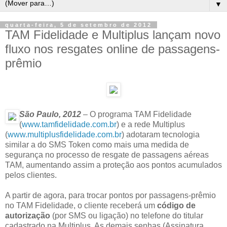
▼
quarta-feira, 5 de setembro de 2012
TAM Fidelidade e Multiplus lançam novo
fluxo nos resgates online de passagens-
prêmio
São Paulo, 2012
– O programa TAM Fidelidade
(
www.tamfidelidade.com.br
) e a rede Multiplus
(
www.multiplusfidelidade.com.
br
) adotaram tecnologia
similar a do SMS Token como mais uma medida de
segurança no processo de resgate de passagens aéreas
TAM, aumentando assim a proteção aos pontos acumulados
pelos clientes.
A partir de agora, para trocar pontos por passagens-prêmio
no TAM Fidelidade, o cliente receberá um
código de
autorização
(por SMS ou ligação) no telefone do titular
cadastrado na Multiplus. As demais senhas (Assinatura