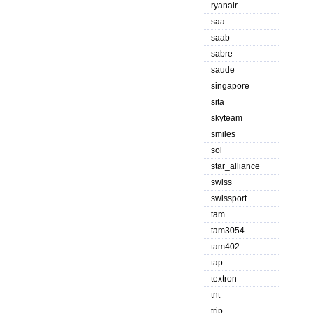
ryanair
saa
saab
sabre
saude
singapore
sita
skyteam
smiles
sol
star_alliance
swiss
swissport
tam
tam3054
tam402
tap
textron
tnt
trip