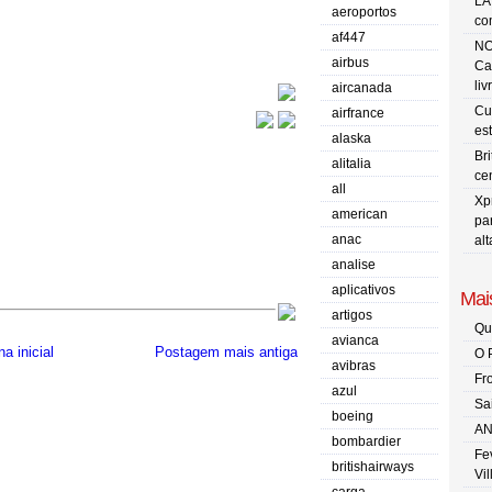
LA
aeroportos
co
af447
NO
airbus
Ca
liv
aircanada
Cu
airfrance
es
alaska
Br
alitalia
ce
all
Xp
american
pa
anac
al
analise
aplicativos
Mais
artigos
Qu
avianca
a inicial
Postagem mais antiga
O 
avibras
Fr
azul
Sa
boeing
AN
bombardier
Fe
britishairways
Vi