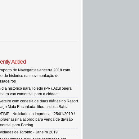
ently Added
roporto de Navegantes encerra 2018 com
corde histórico na movimentação de
ssageiros
 dia histórico para Toledo (PR), Azul opera
imeiro voo comercial para a cidade
vereiro com cortesia de duas diárias no Resort
llage Mata Encantada, litoral sul da Bahia
TIMP - Noticiário da Imprensa - 25/01/2019 /
braer assina acordo para venda de divisão
mercial para Boeing
vidades de Toronto - Janeiro 2019