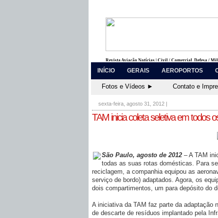
Revista Aviação Notícias | Civil / Comercial, Defesa / Mi
INÍCIO
GERAIS
AEROPORTOS
Fotos e Vídeos ►
Contato e Impr
sexta-feira, agosto 31, 2012
|
TAM inicia coleta seletiva em todos 
São Paulo, agosto de 2012
– A TAM inic
todas as suas rotas domésticas. Para se
reciclagem, a companhia equipou as aeronave
serviço de bordo) adaptados. Agora, os equ
dois compartimentos, um para depósito do de
A iniciativa da TAM faz parte da adaptação 
de descarte de resíduos implantado pela In