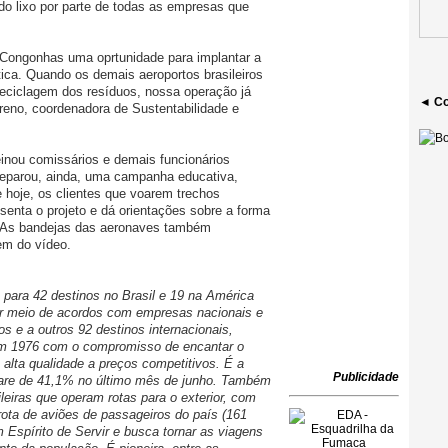
do lixo por parte de todas as empresas que
Congonhas uma oprtunidade para implantar a
ica. Quando os demais aeroportos brasileiros
reciclagem dos resíduos, nossa operação já
◄ Co
oreno, coordenadora de Sustentabilidade e
einou comissários e demais funcionários
reparou, ainda, uma campanha educativa,
 hoje, os clientes que voarem trechos
senta o projeto e dá orientações sobre a forma
. As bandejas das aeronaves também
em do vídeo.
s para 42 destinos no Brasil e 19 na América
or meio de acordos com empresas nacionais e
os e a outros 92 destinos internacionais,
 em 1976 com o compromisso de encantar o
e alta qualidade a preços competitivos. É a
Publicidade
are de 41,1% no último mês de junho. Também
leiras que operam rotas para o exterior, com
ota de aviões de passageiros do país (161
Espírito de Servir e busca tornar as viagens