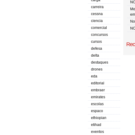
carga
NO
carreira
Mo
cessna
em
ciencia
No 
comercial
NO
concursos
cursos
Rec
defesa
delta
destaques
drones
eda
editorial
embraer
emirates
escolas
espaco
ethiopian
etihad
eventos