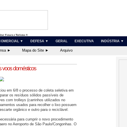
litar, Espaço e Turismo ®
COMERCIAL ▼
DEFESA ▼
GERAL
EXECUTIVA
INDÚSTRIA ▼
ensa ►
Mapa do Site ►
Arquivo
os voos domésticos
iou em 6/8 o processo de coleta seletiva em
parar os resíduos sólidos passíveis de
s com trolleys (carrinhos utilizados no
ipamentos usados para recolher o lixo possuem
scarte orgânico e outro para o reciclável.
necessária para cumprir o novo procedimento
fraero no Aeroporto de São Paulo/Congonhas. O