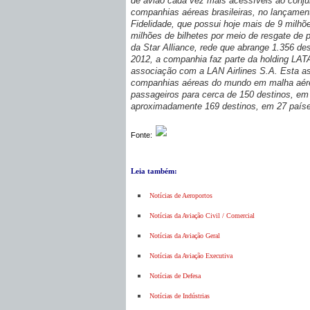
de avião cada vez mais acessíveis ao conjun
companhias aéreas brasileiras, no lançame
Fidelidade, que possui hoje mais de 9 milhõe
milhões de bilhetes por meio de resgate de 
da Star Alliance, rede que abrange 1.356 d
2012, a companhia faz parte da holding LAT
associação com a LAN Airlines S.A. Esta a
companhias aéreas do mundo em malha aérea
passageiros para cerca de 150 destinos, em 
aproximadamente 169 destinos, em 27 paíse
Fonte:
Leia também:
Notícias de Aeroportos
Notícias da Aviação Civil / Comercial
Notícias da Aviação Geral
Notícias da Aviação Executiva
Notícias de Defesa
Notícias de Indústrias