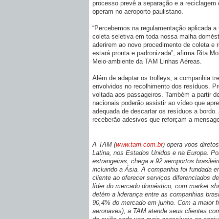
processo prevê a separação e a reciclagem 
operam no aeroporto paulistano.
“Percebemos na regulamentação aplicada a 
coleta seletiva em toda nossa malha domést
aderirem ao novo procedimento de coleta e 
estará pronta e padronizada”, afirma Rita M
Meio-ambiente da TAM Linhas Aéreas.
Além de adaptar os trolleys, a companhia tr
envolvidos no recolhimento dos resíduos. P
voltada aos passageiros. Também a partir de
nacionais poderão assistir ao vídeo que apre
adequada de descartar os resíduos a bordo
receberão adesivos que reforçam a mensag
A TAM (
www.tam.com.br
) opera voos direto
Latina, nos Estados Unidos e na Europa. P
estrangeiras, chega a 92 aeroportos brasileir
incluindo a Ásia. A companhia foi fundada
cliente ao oferecer serviços diferenciados d
líder do mercado doméstico, com market sh
detém a liderança entre as companhias brasi
90,4% do mercado em junho. Com a maior fr
aeronaves), a TAM atende seus clientes com 