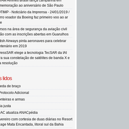
TAM Airlines Brasil lança campanha em
memoração ao aniversário de São Paulo
TIMP - Noticiário da Imprensa - 24/01/2019 /
rro voador da Boeing faz primeiro voo ao ar
re
rsos na área de segurança da aviação civil
tão com as inscrições abertas em Guarulhos
itish Airways pinta aeronaves para celebrar
ntenário em 2019
ressSAR elege a tecnologia TecSAR da IAI
ra sua constelação de satélites de banda X e
ta resolução
 lidos
eda de braço
Protocolo Adicional
onteiras e armas
ia justa
AC atualiza ANACpédia
vereiro com cortesia de duas diárias no Resort
llage Mata Encantada, litoral sul da Bahia