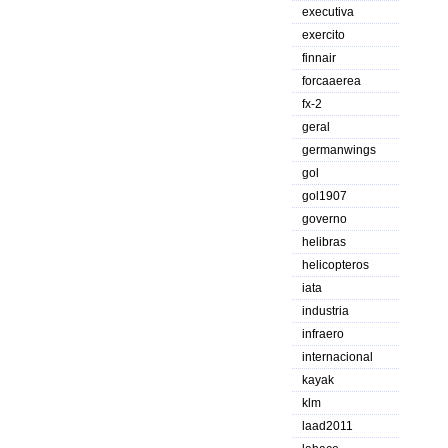
executiva
exercito
finnair
forcaaerea
fx-2
geral
germanwings
gol
gol1907
governo
helibras
helicopteros
iata
industria
infraero
internacional
kayak
klm
laad2011