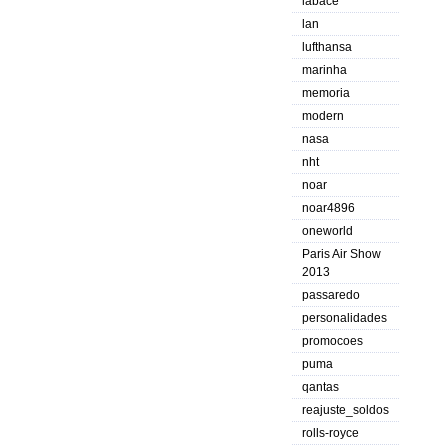
labace
lan
lufthansa
marinha
memoria
modern
nasa
nht
noar
noar4896
oneworld
Paris Air Show
2013
passaredo
personalidades
promocoes
puma
qantas
reajuste_soldos
rolls-royce