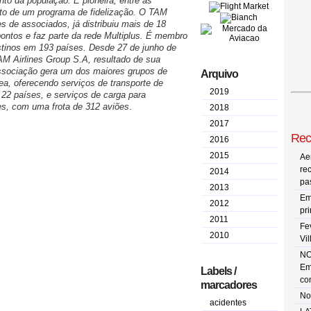
to da população. É pioneira, entre as
nto de um programa de fidelização. O TAM
s de associados, já distribuiu mais de 18
pontos e faz parte da rede Multiplus. É membro
estinos em 193 países. Desde 27 de junho de
AM Airlines Group S.A, resultado de sua
ssociação gera um dos maiores grupos de
Arquivo
, oferecendo serviços de transporte de
2019
22 países, e serviços de carga para
s, com uma frota de 312 aviões
.
2018
2017
Rec
2016
2015
Ae
re
2014
pa
2013
Em
2012
pr
2011
Fe
2010
Vi
NO
Em
Labels /
co
marcadores
No
acidentes