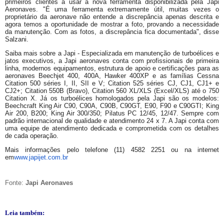
primeiros clientes a usar a nova ferramenta disponibilizada pela Japi
Aeronaves. "É uma ferramenta extremamente útil, muitas vezes o
proprietário da aeronave não entende a discrepância apenas descrita e
agora temos a oportunidade de mostrar a foto, provando a necessidade
da manutenção. Com as fotos, a discrepância fica documentada", disse
Salzani.
Saiba mais sobre a Japi - Especializada em manutenção de turboélices e
jatos executivos, a Japi aeronaves conta com profissionais de primeira
linha, modernos equipamentos, estrutura de apoio e certificações para as
aeronaves Beechjet 400, 400A, Hawker 400XP e as famílias Cessna
Citation 500 séries I, II, SII e V; Citation 525 séries CJ, CJ1, CJ1+ e
CJ2+; Citation 550B (Bravo), Citation 560 XL/XLS (Excel/XLS) até o 750
Citation X. Já os turboélices homologados pela Japi são os modelos:
Beechcraft King Air C90, C90A, C90B, C90GT, E90, F90 e C90GTI; King
Air 200, B200; King Air 300/350; Pilatus PC 12/45, 12/47. Sempre com
padrão internacional de qualidade e atendimento 24 x 7. A Japi conta com
uma equipe de atendimento dedicada e comprometida com os detalhes
de cada operação.
Mais informações pelo telefone (11) 4582 2251 ou na internet
em
www.japijet.com.br
Fonte:
Japi Aeronaves
Leia também: