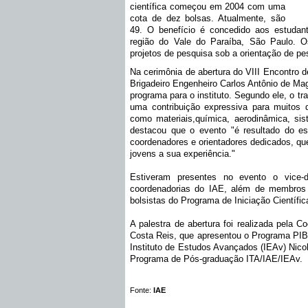
científica começou em 2004 com uma
cota de dez bolsas. Atualmente, são
49. O benefício é concedido aos estudan
região do Vale do Paraíba, São Paulo. O
projetos de pesquisa sob a orientação de pe
Na cerimônia de abertura do VIII Encontro de
Brigadeiro Engenheiro Carlos Antônio de Ma
programa para o instituto. Segundo ele, o
tr
uma contribuição expressiva para muitos d
como materiais,química, aerodinâmica, sis
destacou que o evento "é resultado do es
coordenadores e orientadores dedicados, q
jovens a sua experiência."
Estiveram presentes no evento o vice-di
coordenadorias do IAE, além de membros d
bolsistas do Programa de Iniciação Científi
A palestra de abertura foi realizada pela C
Costa Reis, que apresentou o Programa PIBI
Instituto de Estudos Avançados (IEAv) Nicol
Programa de Pós-graduação ITA/IAE/IEAv.
Fonte:
IAE