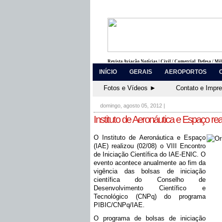
Revista Aviação Notícias | Civil / Comercial, Defesa / Mi
INÍCIO
GERAIS
AEROPORTOS
Fotos e Vídeos ►
Contato e Impr
domingo, agosto 05, 2012
|
Instituto de Aeronáutica e Espaço real
O Instituto de Aeronáutica e Espaço
(IAE) realizou (02/08) o VIII Encontro
de Iniciação Científica do IAE-ENIC. O
evento acontece anualmente ao fim da
vigência das bolsas de iniciação
científica do Conselho de
Desenvolvimento Científico e
Tecnológico (CNPq) do programa
PIBIC/CNPq/IAE.
O programa de bolsas de iniciação