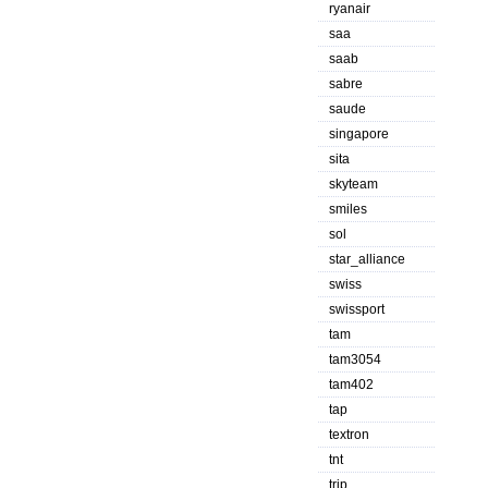
ryanair
saa
saab
sabre
saude
singapore
sita
skyteam
smiles
sol
star_alliance
swiss
swissport
tam
tam3054
tam402
tap
textron
tnt
trip