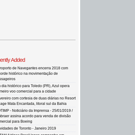
ently Added
roporto de Navegantes encerra 2018 com
corde histórico na movimentação de
ssageiros
 dia histórico para Toledo (PR), Azul opera
imeiro voo comercial para a cidade
vereiro com cortesia de duas diárias no Resort
llage Mata Encantada, litoral sul da Bahia
TIMP - Noticiário da Imprensa - 25/01/2019 /
braer assina acordo para venda de divisão
mercial para Boeing
vidades de Toronto - Janeiro 2019