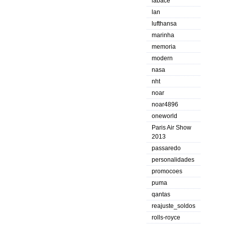
labace
lan
lufthansa
marinha
memoria
modern
nasa
nht
noar
noar4896
oneworld
Paris Air Show
2013
passaredo
personalidades
promocoes
puma
qantas
reajuste_soldos
rolls-royce