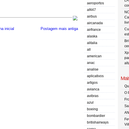
LA
aeroportos
co
af447
NO
airbus
Ca
liv
aircanada
a inicial
Postagem mais antiga
Cu
airfrance
es
alaska
Br
alitalia
ce
all
Xp
american
pa
anac
al
analise
aplicativos
Mais
artigos
Qu
avianca
O 
avibras
Fr
azul
Sa
boeing
AN
bombardier
Fe
britishairways
Vi