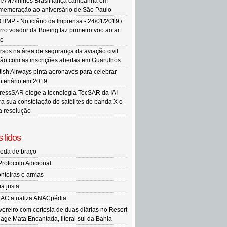
TAM Airlines Brasil lança campanha em
memoração ao aniversário de São Paulo
TIMP - Noticiário da Imprensa - 24/01/2019 /
rro voador da Boeing faz primeiro voo ao ar
re
rsos na área de segurança da aviação civil
tão com as inscrições abertas em Guarulhos
itish Airways pinta aeronaves para celebrar
ntenário em 2019
ressSAR elege a tecnologia TecSAR da IAI
ra sua constelação de satélites de banda X e
ta resolução
 lidos
eda de braço
Protocolo Adicional
onteiras e armas
ia justa
AC atualiza ANACpédia
vereiro com cortesia de duas diárias no Resort
llage Mata Encantada, litoral sul da Bahia