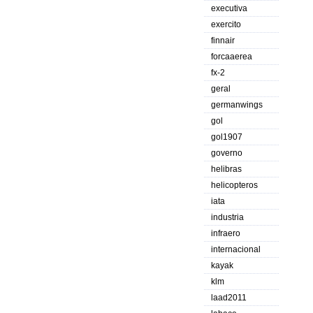
executiva
exercito
finnair
forcaaerea
fx-2
geral
germanwings
gol
gol1907
governo
helibras
helicopteros
iata
industria
infraero
internacional
kayak
klm
laad2011