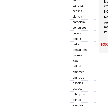
carga
Mo
carreira
em
cessna
NO
ciencia
No 
comercial
Ae
re
concursos
pa
cursos
defesa
Rec
delta
destaques
drones
eda
editorial
embraer
emirates
escolas
espaco
ethiopian
etihad
eventos