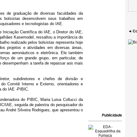
tes de graduação de diversas faculdades da
s bolsistas desenvolvem seus trabalhos em
squisadores e tecnologistas do IAE.
◄ Co
 Iniciação Científica do IAE, o Diretor do IAE,
galhães Kasemodel, ressaltou a importância do
abalho realizado pelos bolsistas representa hoje
os projetos e atividades em diversas áreas,
temas aeronáuticos e eletrônica. Ele também
forço de um grande grupo, em particular, de
ue desempenham a tarefa de repassar aos mais
retor, subdiretores e chefes de divisão e
o Comitê Interno e Externo, orientadores e
ca do IAE -PIBIC.
oordenadora do PIBIC, Maria Luisa Collucci da
C/IAE, seguida de palestra do pesquisador do
au André Silveira Rodrigues, que apresentou o
Publicidade