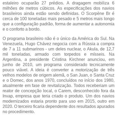
estaleiro ocuparão 27 prédios. A dragagem mobiliza 6
milhões de metros cúbicos. As especificações dos navios
brasileiros ainda estão sendo definidas. O Scorpène Br é
cerca de 100 toneladas mais pesado e 5 metros mais longo
que a configuração padrão, forma de aumentar a autonomia
e o conforto a bordo.
O programa brasileiro não é o único da América do Sul. Na
Venezuela, Hugo Chávez negocia com a Rússia a compra
de 7 a 11 submarinos - um deles nuclear, o Akula, de 12,7
mil toneladas, armado com torpedos e mísseis. Na
Argentina, a presidente Cristina Kirchner anunciou, em
junho de 2010, um programa considerado tecnicamente
pouco viável. A ideia é converter a motorização de três
velhos modelos de origem alemã, o San Juan, o Santa Cruz
e o Domec, dos anos 1970, concluídos no início dos 1980,
atualmente em fase de revitalização. Todos receberiam um
reator de concepção local, o Carem, desconhecido fora da
Invap, empresa que teria criado o produto. Um dos navios
modernizados estaria pronto para uso em 2015, outro em
2020. O terceiro ficaria dependente dos resultados apurados
no procedimento.