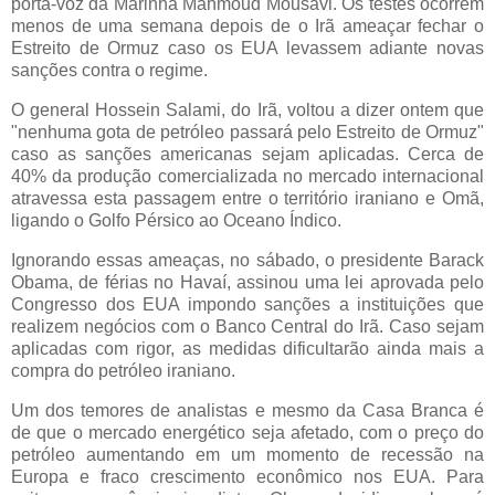
porta-voz da Marinha Mahmoud Mousavi. Os testes ocorrem
menos de uma semana depois de o Irã ameaçar fechar o
Estreito de Ormuz caso os EUA levassem adiante novas
sanções contra o regime.
O general Hossein Salami, do Irã, voltou a dizer ontem que
"nenhuma gota de petróleo passará pelo Estreito de Ormuz"
caso as sanções americanas sejam aplicadas. Cerca de
40% da produção comercializada no mercado internacional
atravessa esta passagem entre o território iraniano e Omã,
ligando o Golfo Pérsico ao Oceano Índico.
Ignorando essas ameaças, no sábado, o presidente Barack
Obama, de férias no Havaí, assinou uma lei aprovada pelo
Congresso dos EUA impondo sanções a instituições que
realizem negócios com o Banco Central do Irã. Caso sejam
aplicadas com rigor, as medidas dificultarão ainda mais a
compra do petróleo iraniano.
Um dos temores de analistas e mesmo da Casa Branca é
de que o mercado energético seja afetado, com o preço do
petróleo aumentando em um momento de recessão na
Europa e fraco crescimento econômico nos EUA. Para