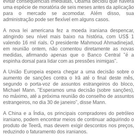
evitar consequências imediatas, Obama decidiu que haverá
uma espécie de moratória de seis meses antes da aplicação
para o mercado se acomodar. Além disso, sua
administração pode ser flexível em alguns casos.
A nova lei americana fez a moeda iraniana despencar,
atingindo seu nível mais baixo na história, com US$ 1
valendo 16 mil rials. O presidente Mahmoud Ahmadinejad,
em reunião ontem, não comentou diretamente as novas
medidas, afirmando apenas que o Banco Central "é a
espinha dorsal para lidar com as pressões inimigas".
A União Europeia espera chegar a uma decisão sobre o
aumento de sanções contra o Irã até o final deste mês,
segundo o porta-voz de assuntos estrangeiros do bloco,
Michael Mann. "Esperamos uma decisão (sobre sanções),
no máximo, até a próxima reunião do conselho de assuntos
estrangeiros, no dia 30 de janeiro", disse Mann.
A China e a Índia, os principais compradores do petróleo
iraniano, podem encontrar meios de continuar adquirindo o
produto de Teerã, mas devem exigir descontos nos preços,
reduzindo o faturamento dos iranianos.