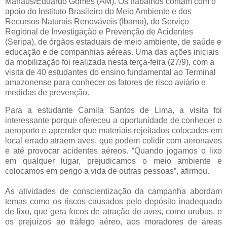
Manaus/Eduardo Gomes (AM). Os trabalhos contam com o
apoio do Instituto Brasileiro do Meio Ambiente e dos
Recursos Naturais Renováveis (Ibama), do Serviço
Regional de Investigação e Prevenção de Acidentes
(Seripa), de órgãos estaduais de meio ambiente, de saúde e
educação e de companhias aéreas. Uma das ações iniciais
da mobilização foi realizada nesta terça-feira (27/9), com a
visita de 40 estudantes do ensino fundamental ao Terminal
amazonense para conhecer os fatores de risco aviário e
medidas de prevenção.
Para a estudante Camila Santos de Lima, a visita foi
interessante porque ofereceu a oportunidade de conhecer o
aeroporto e aprender que materiais rejeitados colocados em
local errado atraem aves, que podem colidir com aeronaves
e até provocar acidentes aéreos. “Quando jogamos o lixo
em qualquer lugar, prejudicamos o meio ambiente e
colocamos em perigo a vida de outras pessoas”, afirmou.
As atividades de conscientização da campanha abordam
temas como os riscos causados pelo depósito inadequado
de lixo, que gera focos de atração de aves, como urubus, e
os prejuízos ao tráfego aéreo, aos moradores de áreas