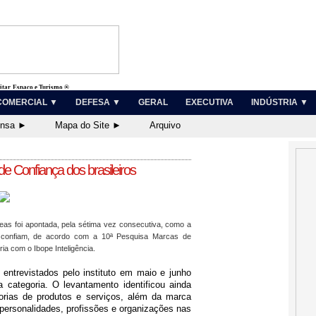
litar, Espaço e Turismo ®
COMERCIAL ▼
DEFESA ▼
GERAL
EXECUTIVA
INDÚSTRIA ▼
ensa ►
Mapa do Site ►
Arquivo
 Confiança dos brasileiros
as foi apontada, pela sétima vez consecutiva, como a
 confiam, de acordo com a 10ª Pesquisa Marcas de
ia com o Ibope Inteligência.
entrevistados pelo instituto em maio e junho
ategoria. O levantamento identificou ainda
orias de produtos e serviços, além da marca
personalidades, profissões e organizações nas