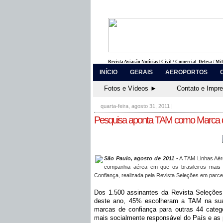
Revista Aviação Notícias | Civil / Comercial, Defesa / Mi
INÍCIO
GERAIS
AEROPORTOS
Fotos e Vídeos ►
Contato e Impr
quarta-feira, agosto 31, 2011
|
Pesquisa aponta TAM como Marca de
São Paulo, agosto de 2011 -
A TAM Linhas Aére
companhia aérea em que os brasileiros mais
Confiança, realizada pela Revista Seleções em parcer
Dos 1.500 assinantes da Revista Seleções 
deste ano, 45% escolheram a TAM na sua c
marcas de confiança para outras 44 categ
mais socialmente responsável do País e as 