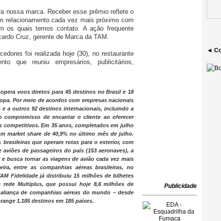
ra nossa marca. Receber esse prêmio reflete o
um relacionamento cada vez mais próximo com
m os quais temos contato. A ação frequente
Ricardo Cruz, gerente de Marca da TAM.
◄ Co
edores foi realizada hoje (30), no restaurante
 que reuniu empresários, publicitários,
, opera voos diretos para 45 destinos no Brasil e 18
ropa. Por meio de acordos com empresas nacionais
s e a outros 92 destinos internacionais, incluindo a
 compromisso de encantar o cliente ao oferecer
ços competitivos. Em 35 anos, completados em julho
om market share de 40,9% no último mês de julho.
brasileiras que operam rotas para o exterior, com
 aviões de passageiros do país (153 aeronaves), a
r e busca tornar as viagens de avião cada vez mais
ira, entre as companhias aéreas brasileiras, no
M Fidelidade já distribuiu 15 milhões de bilhetes
 rede Multiplus, que possui hoje 8,6 milhões de
Publicidade
r aliança de companhias aéreas do mundo – desde
range 1.185 destinos em 185 países.