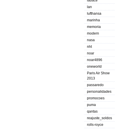
labace
lan
lufthansa
marinha
memoria
modern
nasa
nht
noar
noar4896
oneworld
Paris Air Show
2013
passaredo
personalidades
promocoes
puma
qantas
reajuste_soldos
rolls-royce