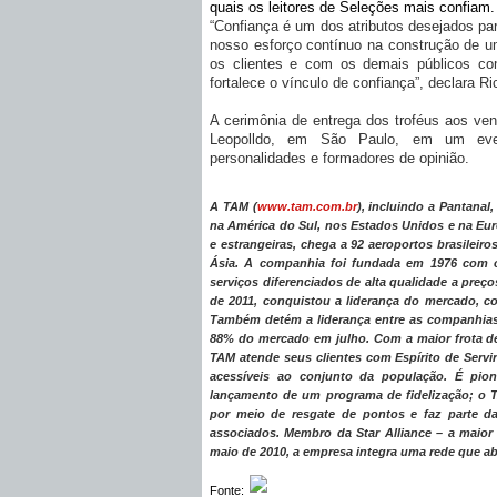
quais os leitores de Seleções mais confiam.
“Confiança é um dos atributos desejados pa
nosso esforço contínuo na construção de 
os clientes e com os demais públicos co
fortalece o vínculo de confiança”, declara 
A cerimônia de entrega dos troféus aos venc
Leopolldo, em São Paulo, em um evento
personalidades e formadores de opinião.
A TAM (
www.tam.com.br
), incluindo a Pantanal
na América do Sul, nos Estados Unidos e na Eu
e estrangeiras, chega a 92 aeroportos brasileiro
Ásia. A companhia foi fundada em 1976 com o
serviços diferenciados de alta qualidade a pre
de 2011, conquistou a liderança do mercado, c
Também detém a liderança entre as companhias 
88% do mercado em julho. Com a maior frota de
TAM atende seus clientes com Espírito de Servi
acessíveis ao conjunto da população. É pione
lançamento de um programa de fidelização; o TA
por meio de resgate de pontos e faz parte da
associados. Membro da Star Alliance – a maio
maio de 2010, a empresa integra uma rede que ab
Fonte: