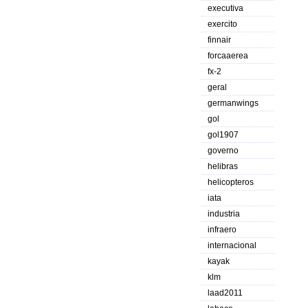
executiva
exercito
finnair
forcaaerea
fx-2
geral
germanwings
gol
gol1907
governo
helibras
helicopteros
iata
industria
infraero
internacional
kayak
klm
laad2011