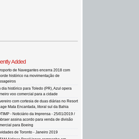
ently Added
roporto de Navegantes encerra 2018 com
corde histórico na movimentação de
ssageiros
 dia histórico para Toledo (PR), Azul opera
imeiro voo comercial para a cidade
vereiro com cortesia de duas diárias no Resort
llage Mata Encantada, litoral sul da Bahia
TIMP - Noticiário da Imprensa - 25/01/2019 /
braer assina acordo para venda de divisão
mercial para Boeing
vidades de Toronto - Janeiro 2019