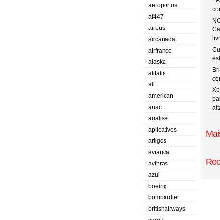
LA
aeroportos
co
af447
NO
airbus
Ca
liv
aircanada
Cu
airfrance
es
alaska
Br
alitalia
ce
all
Xp
american
pa
anac
al
analise
aplicativos
Mais
artigos
avianca
Rec
avibras
azul
boeing
bombardier
britishairways