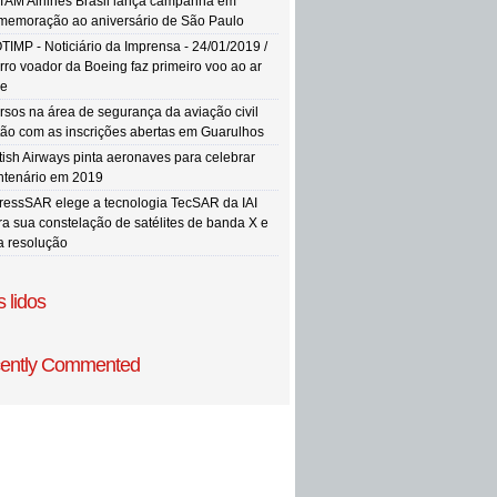
TAM Airlines Brasil lança campanha em
memoração ao aniversário de São Paulo
TIMP - Noticiário da Imprensa - 24/01/2019 /
rro voador da Boeing faz primeiro voo ao ar
re
rsos na área de segurança da aviação civil
tão com as inscrições abertas em Guarulhos
itish Airways pinta aeronaves para celebrar
ntenário em 2019
ressSAR elege a tecnologia TecSAR da IAI
ra sua constelação de satélites de banda X e
ta resolução
 lidos
ently Commented