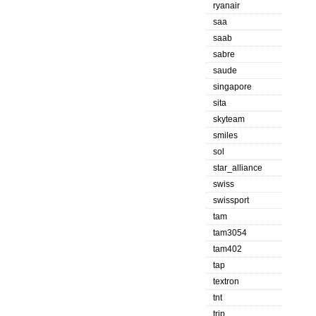
ryanair
saa
saab
sabre
saude
singapore
sita
skyteam
smiles
sol
star_alliance
swiss
swissport
tam
tam3054
tam402
tap
textron
tnt
trip