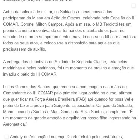
Antes da solenidade militar, os Soldados e seus convidados
participaram da Missa em Ação de Graças, celebrada pelo Capelão do III
COMAR, Coronel Milton Campos. Após a missa, o MB Terciotti fez um
pronunciamento incentivando os formandos e alertando os pais, no
sentido de estarem sempre presentes na vida dos seus filhos e atentos a
todos os seus atos, e colocou-se a disposição para aqueles que
precisassem de auxílio.
A entrega dos distintivos de Soldado de Segunda Classe, feita pelas
madrinhas e pelos padrinhos, foi um momento de orgulho e emoção que
invadiu o pátio do III COMAR.
Lucas Gomes dos Santos, que recebeu a homenagem das mãos do
Comandante do III COMAR pelo primeiro lugar obtido no curso, afirmou
que quer ficar na Força Aérea Brasileira (FAB) até quando for possível e
pretende fazer a prova para Sargento Especialista. Os pais do Soldado,
Mario Lucio dos Santos e Marli Gomes da Silva Santos, completam: “É
um momento de grande emoção e orgulho ver nosso filho ingressando na
Aeronáutica.”
Andrey de Assunção Lourenço Duarte, eleito pelos instrutores,