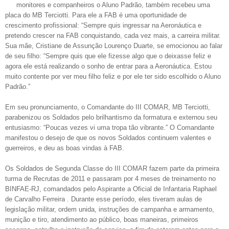
monitores e companheiros o Aluno Padrão, também recebeu uma
placa do MB Terciotti. Para ele a FAB é uma oportunidade de
crescimento profissional: “Sempre quis ingressar na Aeronáutica e
pretendo crescer na FAB conquistando, cada vez mais, a carreira militar.
Sua mãe, Cristiane de Assunção Lourenço Duarte, se emocionou ao falar
de seu filho: “Sempre quis que ele fizesse algo que o deixasse feliz e
agora ele está realizando o sonho de entrar para a Aeronáutica. Estou
muito contente por ver meu filho feliz e por ele ter sido escolhido o Aluno
Padrão.”
Em seu pronunciamento, o Comandante do III COMAR, MB Terciotti,
parabenizou os Soldados pelo brilhantismo da formatura e externou seu
entusiasmo: “Poucas vezes vi uma tropa tão vibrante.” O Comandante
manifestou o desejo de que os novos Soldados continuem valentes e
guerreiros, e deu as boas vindas à FAB.
Os Soldados de Segunda Classe do III COMAR fazem parte da primeira
turma de Recrutas de 2011 e passaram por 4 meses de treinamento no
BINFAE-RJ, comandados pelo Aspirante a Oficial de Infantaria Raphael
de Carvalho Ferreira . Durante esse período, eles tiveram aulas de
legislação militar, ordem unida, instruções de campanha e armamento,
munição e tiro, atendimento ao público, boas maneiras, primeiros