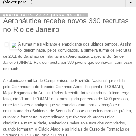
▼
quarta-feira, 29 de junho de 2011
Aeronáutica recebe novos 330 recrutas
no Rio de Janeiro
A
turma mais vibrante e empolgante dos últimos tempos. Assim
foi denominada, pelos convidados, a primeira turma de Recrutas
de 2011 do Batalhão de Infantaria da Aeronáutica Especial do Rio de
Janeiro (BINFAE-RJ), composta por 330 jovens que sonhavam com esse
momento.
A solenidade militar de Compromisso ao Pavilhão Nacional, presidida
pelo Comandante do Terceiro Comando Aéreo Regional (III COMAR),
Major Brigadeiro-do-Ar Luiz Carlos Terciotti, foi realizada na última terça-
feira, dia 21 no III COMAR e foi prestigiada por cerca de 1400 pessoas,
entre familiares e amigos que se emocionaram com a vibração e o
entusiasmo dos Soldados de Segunda Classe que colocaram em prática,
durante a formatura, o aprendizado que tiveram de ordem unida,
disciplina e marcialidade, enaltecidos pelos aplausos dos convidados,
quando formaram o Gládio Alado e as iniciais do Curso de Formação de
Soldados (CFSD) no Pátio Sul do QG.