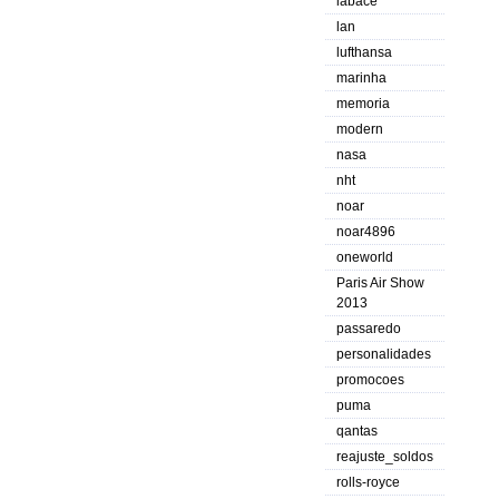
labace
lan
lufthansa
marinha
memoria
modern
nasa
nht
noar
noar4896
oneworld
Paris Air Show
2013
passaredo
personalidades
promocoes
puma
qantas
reajuste_soldos
rolls-royce