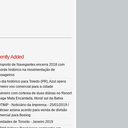
ently Added
roporto de Navegantes encerra 2018 com
corde histórico na movimentação de
ssageiros
 dia histórico para Toledo (PR), Azul opera
imeiro voo comercial para a cidade
vereiro com cortesia de duas diárias no Resort
llage Mata Encantada, litoral sul da Bahia
TIMP - Noticiário da Imprensa - 25/01/2019 /
braer assina acordo para venda de divisão
mercial para Boeing
vidades de Toronto - Janeiro 2019