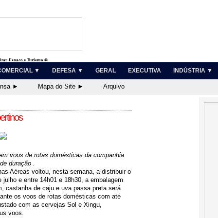
litar, Espaço e Turismo ®
COMERCIAL ▼
DEFESA ▼
GERAL
EXECUTIVA
INDÚSTRIA ▼
ensa ►
Mapa do Site ►
Arquivo
ertinos
em voos de rotas domésticas da companhia
 de duração .
s Aéreas voltou, nesta semana, a distribuir o
e julho e entre 14h01 e 18h30, a embalagem
 castanha de caju e uva passa preta será
rante os voos de rotas domésticas com até
stado com as cervejas Sol e Xingu,
us voos.