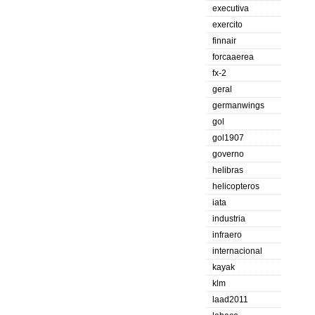
executiva
exercito
finnair
forcaaerea
fx-2
geral
germanwings
gol
gol1907
governo
helibras
helicopteros
iata
industria
infraero
internacional
kayak
klm
laad2011