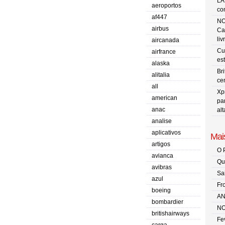
LA
aeroportos
co
af447
NO
airbus
Ca
liv
aircanada
Cu
airfrance
es
alaska
Br
alitalia
ce
all
Xp
american
pa
anac
al
analise
aplicativos
Mais
artigos
O 
avianca
Qu
avibras
Sa
azul
Fr
boeing
AN
bombardier
NO
britishairways
Fe