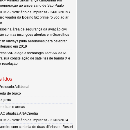
TAM Airlines Brasil lança campanha em
memoração ao aniversário de São Paulo
TIMP - Noticiário da Imprensa - 24/01/2019 /
rro voador da Boeing faz primeiro voo ao ar
re
rsos na área de segurança da aviação civil
tão com as inscrições abertas em Guarulhos
itish Airways pinta aeronaves para celebrar
ntenário em 2019
ressSAR elege a tecnologia TecSAR da IAI
ra sua constelação de satélites de banda X e
ta resolução
 lidos
Protocolo Adicional
eda de braço
ia justa
onteiras e armas
AC atualiza ANACpédia
TIMP - Noticiário da Imprensa - 21/02/2014
vereiro com cortesia de duas diárias no Resort