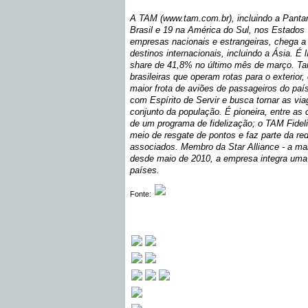
A TAM (www.tam.com.br), incluindo a Pantan
Brasil e 19 na América do Sul, nos Estados
empresas nacionais e estrangeiras, chega a 8
destinos internacionais, incluindo a Ásia. É
share de 41,8% no último mês de março. T
brasileiras que operam rotas para o exteri
maior frota de aviões de passageiros do paí
com Espírito de Servir e busca tornar as vi
conjunto da população. É pioneira, entre as
de um programa de fidelização; o TAM Fidelid
meio de resgate de pontos e faz parte da red
associados. Membro da Star Alliance - a ma
desde maio de 2010, a empresa integra uma
países.
Fonte: