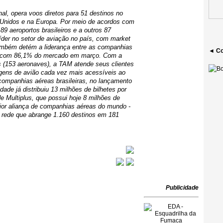
al, opera voos diretos para 51 destinos no
 Unidos e na Europa. Por meio de acordos com
9 aeroportos brasileiros e a outros 87
 líder no setor de aviação no país, com market
ambém detém a liderança entre as companhias
◄ Co
or, com 86,1% do mercado em março. Com a
s (153 aeronaves), a TAM atende seus clientes
agens de avião cada vez mais acessíveis ao
 companhias aéreas brasileiras, no lançamento
ade já distribuiu 13 milhões de bilhetes por
e Multiplus, que possui hoje 8 milhões de
ior aliança de companhias aéreas do mundo -
 rede que abrange 1.160 destinos em 181
Publicidade