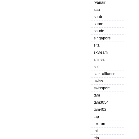
ryanair
saa
saab
sabre
saude
singapore
sita
skyteam
smiles
sol
star_alliance
swiss
swissport
tam
tam3054
tam402
tap
textron
tnt
trip