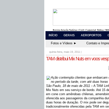
Revista Aviação Notícias | Civil / Comercial, Defesa / Mi
INÍCIO
GERAIS
AEROPORTOS
Fotos e Vídeos ►
Contato e Impr
quinta-feira, maio 19, 2011
|
TAM distribui Mix Nuts em voos vesp
Ação contempla clientes que embarcam 
no período da tarde, com até duas horas
São Paulo, 18 de maio de 2011 –
A TAM Linha
Mix Nuts em seu serviço de bordo. Até 15 d
em cone com amêndoas chilenas, amendoim,
oferecida aos passageiros da companhia du
duas horas de duração. O mix pode ser degu
tradicionalmente oferecidas pela TAM em se