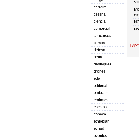
carga
Vi
carreira
Mo
cessna
em
ciencia
NO
comercial
No 
concursos
cursos
Rec
defesa
delta
destaques
drones
eda
editorial
embraer
emirates
escolas
espaco
ethiopian
etihad
eventos