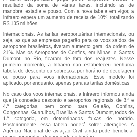
resultado da soma de várias taxas, incluindo as de
manobra, estadia e pouso. Com a nova tabela em vigor, a
Infraero espera um aumento de receita de 10%, totalizando
R$ 135 milhões.
Internacionais. As tarifas aeroportuárias internacionais, ou
seja, as que as empresas pagarão para os voos saídos de
aeroportos brasileiros, tiveram aumento geral da ordem de
21%. Mas os Aeroportos de Confins, em Minas, e Santos
Dumont, no Rio, ficaram de fora dos reajustes. Nesse
primeiro momento, a Infraero não estabeleceu nenhuma
tabela de desconto ou sobretaxa por horário de decolagem
ou pouso para voos internacionais. Esse modelo foi
aplicado, por enquanto, apenas para as tarifas domésticas.
No caso dos voos internacionais, a Infraero informou ainda
que já concedeu desconto a aeroportos regionais, de 3.ª e
4.ª categorias, bem como para Galeão, Confins,
Congonhas, Guarulhos, Brasília e Santos Dumont, todos de
1.ª categoria, em determinadas faixas de horário.
Posteriormente, essa tabela poderá sofrer alterações. A
Agência Nacional de aviação Civil ainda pode beneficiar
novos aeroportos, dependendo do horário.