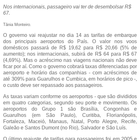
Nos internacionais, passageiro vai ter de desembolsar R$
67.
Tânia Monteiro.
O governo vai reajustar no dia 14 as tarifas de embarque
dos principais aeroportos do País. O valor nos voos
domésticos passará de R$ 19,62 para R$ 20,66 (5% de
aumento); nos internacionais, subirá de R$ 64 para R$ 67
(4,69%). Mas o acréscimo nas viagens nacionais não deve
ficar por aí. Como o governo cobrará taxas diferenciadas por
aeroporto e horário das companhias - com acréscimos de
até 309% para Guarulhos e Cumbica, em horários de pico -,
o custo deve ser repassado aos passageiros.
As taxas variam conforme os aeroportos - que são divididos
em quatro categorias, segundo seu porte e movimento. Os
aeroportos do Grupo 1 são Brasília, Congonhas e
Guarulhos (em São Paulo), Curitiba, Florianópolis,
Fortaleza, Maceió, Manaus, Natal, Porto Alegre, Recife,
Galeão e Santos Dumont (no Rio), Salvador e São Luís.
O último reajuste de tarifas para passageiros foi em 2005 e