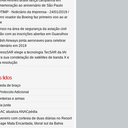
TAM Airlines Brasil lança campanha em
memoração ao aniversário de São Paulo
TIMP - Noticiário da Imprensa - 24/01/2019 /
rro voador da Boeing faz primeiro voo ao ar
re
rsos na área de segurança da aviação civil
tão com as inscrições abertas em Guarulhos
itish Airways pinta aeronaves para celebrar
ntenário em 2019
ressSAR elege a tecnologia TecSAR da IAI
ra sua constelação de satélites de banda X e
ta resolução
 lidos
eda de braço
Protocolo Adicional
onteiras e armas
ia justa
AC atualiza ANACpédia
vereiro com cortesia de duas diárias no Resort
llage Mata Encantada, litoral sul da Bahia