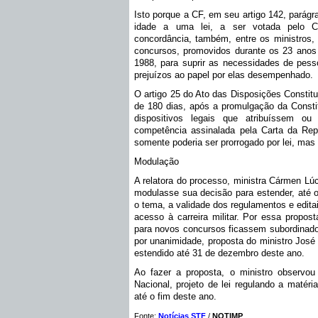
Isto porque a CF, em seu artigo 142, parágra
idade a uma lei, a ser votada pelo Co
concordância, também, entre os ministros,
concursos, promovidos durante os 23 anos
1988, para suprir as necessidades de pes
prejuízos ao papel por elas desempenhado.
O artigo 25 do Ato das Disposições Constitu
de 180 dias, após a promulgação da Consti
dispositivos legais que atribuíssem o
competência assinalada pela Carta da Rep
somente poderia ser prorrogado por lei, mas 
Modulação
A relatora do processo, ministra Cármen Lú
modulasse sua decisão para estender, até o
o tema, a validade dos regulamentos e edita
acesso à carreira militar. Por essa propos
para novos concursos ficassem subordinados 
por unanimidade, proposta do ministro José 
estendido até 31 de dezembro deste ano.
Ao fazer a proposta, o ministro observou
Nacional, projeto de lei regulando a matér
até o fim deste ano.
Fonte:
Notícias STF
/
NOTIMP