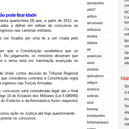
LA
aeroportos
co
af447
NO
não pode fixar idade
airbus
Ca
sta quarta-feira (9) que, a partir de 2012, as
liv
aircanada
adas a definir em editais de concursos as
Cu
airfrance
gresso nas carreiras militares.
es
alaska
ão ser fixados por uma lei a ser criada pelo
Br
alitalia
ce
all
ram que a Constituição estabelece que os
Xp
ei. No julgamento, os ministros disseram que
american
pa
re o tema está em tramitação avançada no
anac
al
analise
a União contra decisão do Tribunal Regional
aplicativos
Mais
que considerou contrária à Constituição regra
artigos
ra ingresso nas Forças Armadas.
Qu
avianca
 concursos será considerada legal até o final
O 
igo 10 do Estatuto dos Militares (Lei 6.680/80)
avibras
Fr
 do Exército e da Aeronáutica fixem requisitos
azul
Sa
boeing
AN
izou ação na Justiça até hoje questionando
bombardier
a prestar os concursos.
Fe
britishairways
Vi