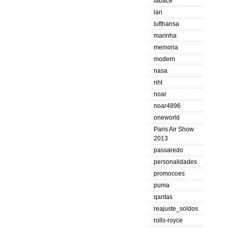
labace
lan
lufthansa
marinha
memoria
modern
nasa
nht
noar
noar4896
oneworld
Paris Air Show
2013
passaredo
personalidades
promocoes
puma
qantas
reajuste_soldos
rolls-royce