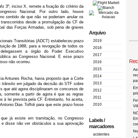
fo 3º, inciso X, remete a fixação do critério da
ngresso Nacional. Por outro lado, houve
 no sentido de que não se poderiam anular os
 transcorridos desde a promulgação da CF de
soal das Forças Armadas, sob pena de graves
Arquivo
cionais Transitórias (ADCT) estabeleceu prazo
2019
tuição de 1988, para a revogação de todos os
2018
u delegassem a órgão do Poder Executivo
2017
ública ao Congresso Nacional. E esse prazo
Rec
isso não ocorreu.
2016
2015
Ae
re
2014
cia Antunes Rocha, havia proposto que a Corte
pa
2013
 trânsito em julgado da decisão do STF sobre
Em
is que até agora disciplinaram os concursos de
2012
pr
ta, somente a partir de agora é que as regras
2011
à lei prevista pela CF. Entretanto, foi aceita,
Fe
Antonio Dias Toffoli para que este prazo fosse
2010
Vi
NO
 que já existe em tramitação, no Congresso
Em
Labels /
ia e disse não ver obstáculos a sua aprovação
co
marcadores
No
acidentes