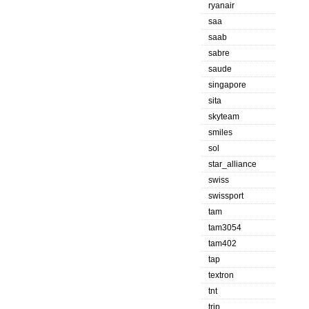
ryanair
saa
saab
sabre
saude
singapore
sita
skyteam
smiles
sol
star_alliance
swiss
swissport
tam
tam3054
tam402
tap
textron
tnt
trip