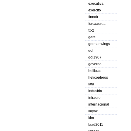
executiva
exercito
finnair
forcaaerea
fx-2
geral
germanwings
gol
gol1907
governo
helibras
helicopteros
iata
industria
infraero
internacional
kayak
klm
laad2011