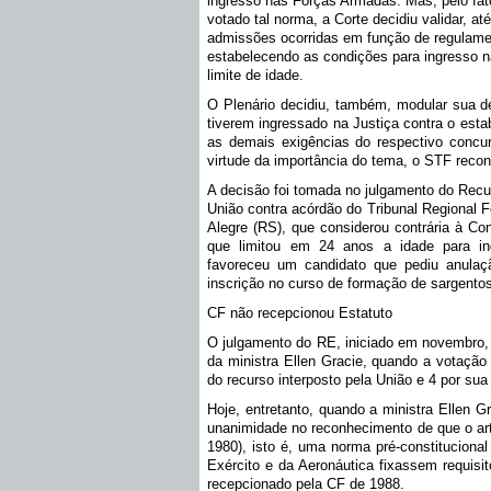
ingresso nas Forças Armadas. Mas, pelo fat
votado tal norma, a Corte decidiu validar, a
admissões ocorridas em função de regulamen
estabelecendo as condições para ingresso nas
limite de idade.
O Plenário decidiu, também, modular sua d
tiverem ingressado na Justiça contra o esta
as demais exigências do respectivo concurs
virtude da importância do tema, o STF recon
A decisão foi tomada no julgamento do Recur
União contra acórdão do Tribunal Regional F
Alegre (RS), que considerou contrária à Con
que limitou em 24 anos a idade para i
favoreceu um candidato que pediu anulaçã
inscrição no curso de formação de sargento
CF não recepcionou Estatuto
O julgamento do RE, iniciado em novembro, 
da ministra Ellen Gracie, quando a votação
do recurso interposto pela União e 4 por su
Hoje, entretanto, quando a ministra Ellen G
unanimidade no reconhecimento de que o arti
1980), isto é, uma norma pré-constituciona
Exército e da Aeronáutica fixassem requisi
recepcionado pela CF de 1988.