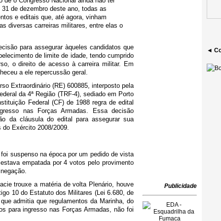
o de o Congresso Nacional ainda não ter
té 31 de dezembro deste ano, todas as
tos e editais que, até agora, vinham
 diversas carreiras militares, entre elas o
ecisão para assegurar àqueles candidatos que
◄ Co
belecimento de limite de idade, tendo cumprido
o, o direito de acesso à carreira militar. Em
heceu a ele repercussão geral.
so Extraordinário (RE) 600885, interposto pela
ederal da 4ª Região (TRF-4), sediado em Porto
stituição Federal (CF) de 1988 regra de edital
ngresso nas Forças Armadas. Essa decisão
o da cláusula do edital para assegurar sua
s do Exército 2008/2009.
foi suspenso na época por um pedido de vista
 estava empatada por 4 votos pelo provimento
a negação.
racie trouxe a matéria de volta Plenário, houve
Publicidade
go 10 do Estatuto dos Militares (Lei 6.680, de
l que admitia que regulamentos da Marinha, do
tos para ingresso nas Forças Armadas, não foi