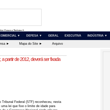
litar, Espaço e Turismo ®
COMERCIAL ▼
DEFESA ▼
GERAL
EXECUTIVA
INDÚSTRIA ▼
ensa ►
Mapa do Site ►
Arquivo
, a partir de 2012, deverá ser fixada
 Tribunal Federal (STF) reconheceu, nesta
e uma lei que fixe o limite de idade para