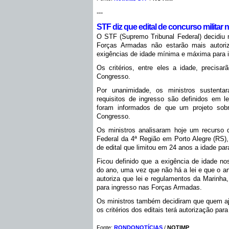
---
STF diz que edital de concurso militar 
O STF (Supremo Tribunal Federal) decidiu ne
Forças Armadas não estarão mais autoriz
exigências de idade mínima e máxima para in
Os critérios, entre eles a idade, precisar
Congresso.
Por unanimidade, os ministros sustenta
requisitos de ingresso são definidos em l
foram informados de que um projeto sob
Congresso.
Os ministros analisaram hoje um recurso d
Federal da 4ª Região em Porto Alegre (RS), 
de edital que limitou em 24 anos a idade pa
Ficou definido que a exigência de idade nos
do ano, uma vez que não há a lei e que o art
autoriza que lei e regulamentos da Marinha,
para ingresso nas Forças Armadas.
Os ministros também decidiram que quem aju
os critérios dos editais terá autorização par
Fonte:
RONDONOTÍCIAS
/
NOTIMP