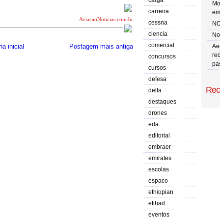
carga
Mo
carreira
em
AviacaoNoticias.com.br
cessna
NO
ciencia
No 
comercial
Ae
a inicial
Postagem mais antiga
re
concursos
pa
cursos
defesa
Rec
delta
destaques
drones
eda
editorial
embraer
emirates
escolas
espaco
ethiopian
etihad
eventos