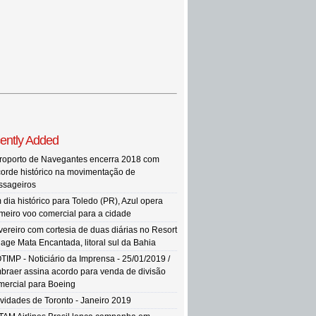
ently Added
roporto de Navegantes encerra 2018 com
corde histórico na movimentação de
ssageiros
 dia histórico para Toledo (PR), Azul opera
imeiro voo comercial para a cidade
vereiro com cortesia de duas diárias no Resort
llage Mata Encantada, litoral sul da Bahia
TIMP - Noticiário da Imprensa - 25/01/2019 /
braer assina acordo para venda de divisão
mercial para Boeing
vidades de Toronto - Janeiro 2019