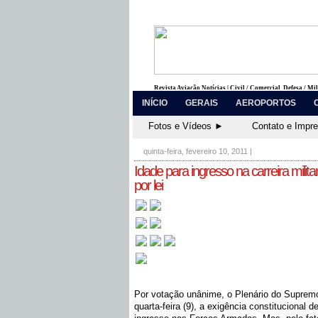
Revista Aviação Notícias | Civil / Comercial, Defesa / Mi
INÍCIO
GERAIS
AEROPORTOS
Fotos e Vídeos ►
Contato e Impr
quinta-feira, fevereiro 10, 2011
|
Idade para ingresso na carreira militar
por lei
Por votação unânime, o Plenário do Supremo
quarta-feira (9), a exigência constitucional d