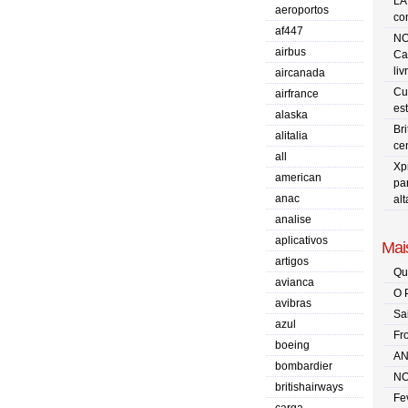
LA
aeroportos
co
af447
NO
airbus
Ca
liv
aircanada
Cu
airfrance
es
alaska
Br
alitalia
ce
all
Xp
american
pa
anac
al
analise
aplicativos
Mais
artigos
Qu
avianca
O 
avibras
Sa
azul
Fr
boeing
AN
bombardier
NO
britishairways
Fe