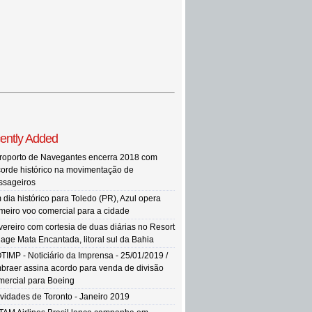
ently Added
roporto de Navegantes encerra 2018 com
corde histórico na movimentação de
ssageiros
 dia histórico para Toledo (PR), Azul opera
imeiro voo comercial para a cidade
vereiro com cortesia de duas diárias no Resort
llage Mata Encantada, litoral sul da Bahia
TIMP - Noticiário da Imprensa - 25/01/2019 /
braer assina acordo para venda de divisão
mercial para Boeing
vidades de Toronto - Janeiro 2019