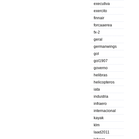
executiva
exercito
finnair
forcaaerea
fx-2
geral
germanwings
gol
gol1907
governo
helibras
helicopteros
iata
industria
infraero
internacional
kayak
klm
laad2011