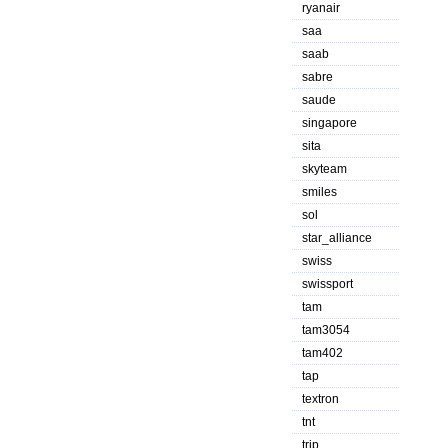
ryanair
saa
saab
sabre
saude
singapore
sita
skyteam
smiles
sol
star_alliance
swiss
swissport
tam
tam3054
tam402
tap
textron
tnt
trip