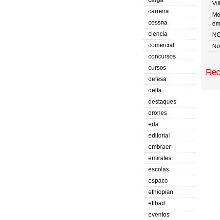
carga
Vi
carreira
Mo
cessna
em
ciencia
NO
comercial
No 
concursos
cursos
Rec
defesa
delta
destaques
drones
eda
editorial
embraer
emirates
escolas
espaco
ethiopian
etihad
eventos