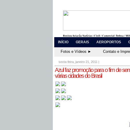
Revista Aviação Notícias | Civil / Comercial, Defesa / Mi
INÍCIO
GERAIS
AEROPORTOS
Fotos e Vídeos ►
Contato e Impr
sexta-feira, janeiro 21, 2011
|
Azul faz promoção para o fim de sem
várias cidades do Brasil