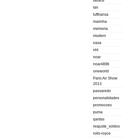
labace
lan
lufthansa
marinha
memoria
modern
nasa
nht
noar
noar4896
oneworld
Paris Air Show
2013
passaredo
personalidades
promocoes
puma
qantas
reajuste_soldos
rolls-royce