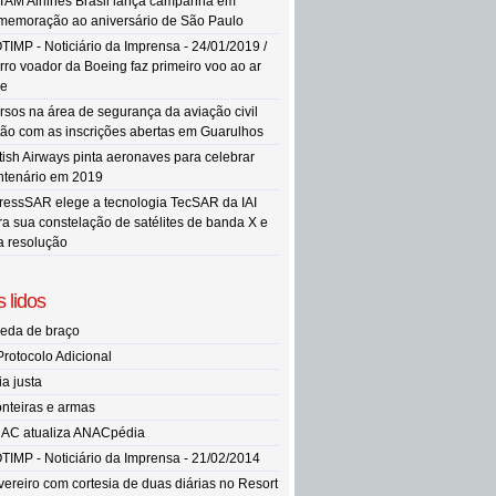
TAM Airlines Brasil lança campanha em
memoração ao aniversário de São Paulo
TIMP - Noticiário da Imprensa - 24/01/2019 /
rro voador da Boeing faz primeiro voo ao ar
re
rsos na área de segurança da aviação civil
tão com as inscrições abertas em Guarulhos
itish Airways pinta aeronaves para celebrar
ntenário em 2019
ressSAR elege a tecnologia TecSAR da IAI
ra sua constelação de satélites de banda X e
ta resolução
 lidos
eda de braço
Protocolo Adicional
ia justa
onteiras e armas
AC atualiza ANACpédia
TIMP - Noticiário da Imprensa - 21/02/2014
vereiro com cortesia de duas diárias no Resort