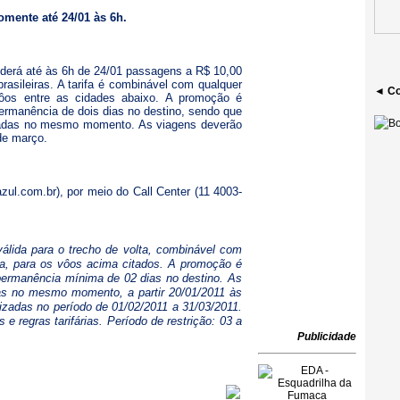
mente até 24/01 às 6h.
nderá até às 6h de 24/01 passagens a R$ 10,00
brasileiras. A tarifa é combinável com qualquer
◄ Co
ôos entre as cidades abaixo. A promoção é
rmanência de dois dias no destino, sendo que
tuadas no mesmo momento. As viagens deverão
de março.
zul.com.br
), por meio do Call Center (11 4003-
válida para o trecho de volta, combinável com
ma, para os vôos acima citados. A promoção é
ermanência mínima de 02 dias no destino. As
das no mesmo momento, a partir 20/01/2011 às
izadas no período de 01/02/2011 a 31/03/2011.
s e regras tarifárias. Período de restrição: 03 a
Publicidade