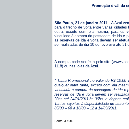
Promoção é válida so
São Paulo, 21 de janeiro 2011
– A Azul ve
para o trecho de volta entre várias cidades 
outra, exceto com ela mesma, para os v
vinculada à compra da passagem de ida e pe
as reservas de ida e volta devem ser efe
ser realizadas do dia 1
0
de fevereiro até 31 
A compra pode ser feita pelo site (
www.voea
1118) ou nas lojas da Azul.
* Tarifa Promocional no valor de R$ 10,00 
qualquer outra tarifa, exceto com ela mes
vinculada à compra da passagem de ida e p
reservas de ida e volta devem ser realiza
20hs até 24/01/2011 às 06hs, e viagens real
Tarifas sujeitas à disponibilidade de assento
05/03 – 08 a 10/03 – 12 a 14/03/2011.
Fonte:
AZUL