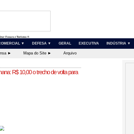
litar, Espaço e Turismo ®
COMERCIAL ▼
DEFESA ▼
GERAL
EXECUTIVA
INDÚSTRIA ▼
ensa ►
Mapa do Site ►
Arquivo
ana: R$ 10,00 o trecho de volta para