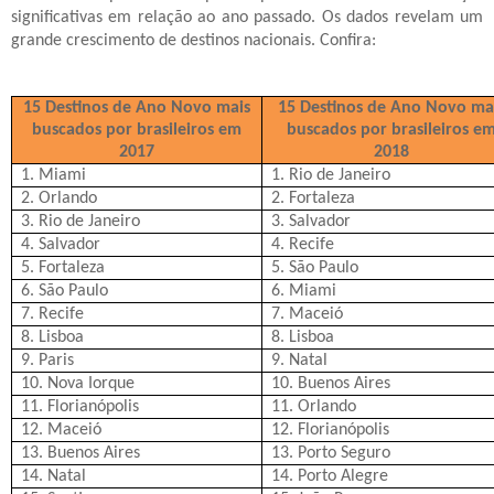
significativas em relação ao ano passado. Os dados revelam um
grande crescimento de destinos nacionais. Confira:
15 Destinos de Ano Novo mais
15 Destinos de Ano Novo ma
buscados por brasileiros em
buscados por brasileiros e
2017
2018
1. Miami
1. Rio de Janeiro
2. Orlando
2. Fortaleza
3. Rio de Janeiro
3. Salvador
4. Salvador
4. Recife
5. Fortaleza
5. São Paulo
6. São Paulo
6. Miami
7. Recife
7. Maceió
8. Lisboa
8. Lisboa
9. Paris
9. Natal
10. Nova Iorque
10. Buenos Aires
11. Florianópolis
11. Orlando
12. Maceió
12. Florianópolis
13. Buenos Aires
13. Porto Seguro
14. Natal
14. Porto Alegre