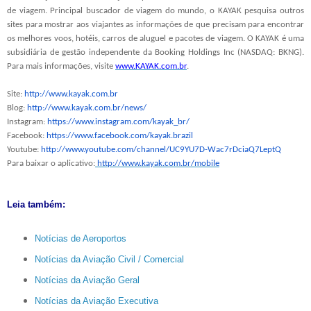
de viagem. Principal buscador de viagem do mundo, o KAYAK pesquisa outros
sites para mostrar aos viajantes as informações de que precisam para encontrar
os melhores voos, hotéis, carros de aluguel e pacotes de viagem. O KAYAK é uma
subsidiária de gestão independente da Booking Holdings Inc (NASDAQ: BKNG).
Para mais informações, visite
www.KAYAK.com.br
.
Site:
http://www.kayak.com.br
Blog:
http://www.kayak.com.br/news/
Instagram:
https://www.instagram.com/
kayak_br/
Facebook:
https://www.facebook.com/
kayak.brazil
Youtube:
http://www.youtube.com/
channel/UC9YU7D-
Wac7rDciaQ7LeptQ
Para baixar o aplicativo:
http://www.kayak.com.br/mobile
Leia também:
Notícias de Aeroportos
Notícias da Aviação Civil / Comercial
Notícias da Aviação Geral
Notícias da Aviação Executiva