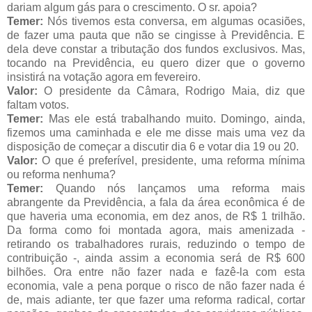
dariam algum gás para o crescimento. O sr. apoia?
Temer:
Nós tivemos esta conversa, em algumas ocasiões,
de fazer uma pauta que não se cingisse à Previdência. E
dela deve constar a tributação dos fundos exclusivos. Mas,
tocando na Previdência, eu quero dizer que o governo
insistirá na votação agora em fevereiro.
Valor:
O presidente da Câmara, Rodrigo Maia, diz que
faltam votos.
Temer:
Mas ele está trabalhando muito. Domingo, ainda,
fizemos uma caminhada e ele me disse mais uma vez da
disposição de começar a discutir dia 6 e votar dia 19 ou 20.
Valor:
O que é preferível, presidente, uma reforma mínima
ou reforma nenhuma?
Temer:
Quando nós lançamos uma reforma mais
abrangente da Previdência, a fala da área econômica é de
que haveria uma economia, em dez anos, de R$ 1 trilhão.
Da forma como foi montada agora, mais amenizada -
retirando os trabalhadores rurais, reduzindo o tempo de
contribuição -, ainda assim a economia será de R$ 600
bilhões. Ora entre não fazer nada e fazê-la com esta
economia, vale a pena porque o risco de não fazer nada é
de, mais adiante, ter que fazer uma reforma radical, cortar