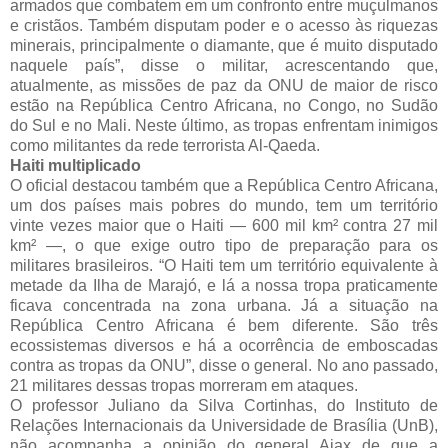
armados que combatem em um confronto entre muçulmanos
e cristãos. Também disputam poder e o acesso às riquezas
minerais, principalmente o diamante, que é muito disputado
naquele país”, disse o militar, acrescentando que,
atualmente, as missões de paz da ONU de maior de risco
estão na República Centro Africana, no Congo, no Sudão
do Sul e no Mali. Neste último, as tropas enfrentam inimigos
como militantes da rede terrorista Al-Qaeda.
Haiti multiplicado
O oficial destacou também que a República Centro Africana,
um dos países mais pobres do mundo, tem um território
vinte vezes maior que o Haiti — 600 mil km² contra 27 mil
km² —, o que exige outro tipo de preparação para os
militares brasileiros. “O Haiti tem um território equivalente à
metade da Ilha de Marajó, e lá a nossa tropa praticamente
ficava concentrada na zona urbana. Já a situação na
República Centro Africana é bem diferente. São três
ecossistemas diversos e há a ocorrência de emboscadas
contra as tropas da ONU”, disse o general. No ano passado,
21 militares dessas tropas morreram em ataques.
O professor Juliano da Silva Cortinhas, do Instituto de
Relações Internacionais da Universidade de Brasília (UnB),
não acompanha a opinião do general Ajax de que a