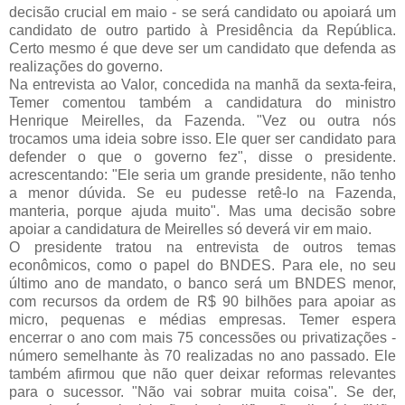
decisão crucial em maio - se será candidato ou apoiará um
candidato de outro partido à Presidência da República.
Certo mesmo é que deve ser um candidato que defenda as
realizações do governo.
Na entrevista ao Valor, concedida na manhã da sexta-feira,
Temer comentou também a candidatura do ministro
Henrique Meirelles, da Fazenda. "Vez ou outra nós
trocamos uma ideia sobre isso. Ele quer ser candidato para
defender o que o governo fez", disse o presidente.
acrescentando: "Ele seria um grande presidente, não tenho
a menor dúvida. Se eu pudesse retê-lo na Fazenda,
manteria, porque ajuda muito". Mas uma decisão sobre
apoiar a candidatura de Meirelles só deverá vir em maio.
O presidente tratou na entrevista de outros temas
econômicos, como o papel do BNDES. Para ele, no seu
último ano de mandato, o banco será um BNDES menor,
com recursos da ordem de R$ 90 bilhões para apoiar as
micro, pequenas e médias empresas. Temer espera
encerrar o ano com mais 75 concessões ou privatizações -
número semelhante às 70 realizadas no ano passado. Ele
também afirmou que não quer deixar reformas relevantes
para o sucessor. "Não vai sobrar muita coisa". Se der,