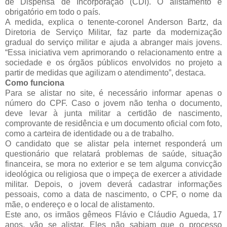
de Dispensa de Incorporação (CDI). O alistamento é
obrigatório em todo o país.
A medida, explica o tenente-coronel Anderson Bartz, da
Diretoria de Serviço Militar, faz parte da modernização
gradual do serviço militar e ajuda a abranger mais jovens.
“Essa iniciativa vem aprimorando o relacionamento entre a
sociedade e os órgãos públicos envolvidos no projeto a
partir de medidas que agilizam o atendimento”, destaca.
Como funciona
Para se alistar no site, é necessário informar apenas o
número do CPF. Caso o jovem não tenha o documento,
deve levar à junta militar a certidão de nascimento,
comprovante de residência e um documento oficial com foto,
como a carteira de identidade ou a de trabalho.
O candidato que se alistar pela internet responderá um
questionário que relatará problemas de saúde, situação
financeira, se mora no exterior e se tem alguma convicção
ideológica ou religiosa que o impeça de exercer a atividade
militar. Depois, o jovem deverá cadastrar informações
pessoais, como a data de nascimento, o CPF, o nome da
mãe, o endereço e o local de alistamento.
Este ano, os irmãos gêmeos Flávio e Cláudio Agueda, 17
anos, vão se alistar. Eles não sabiam que o processo