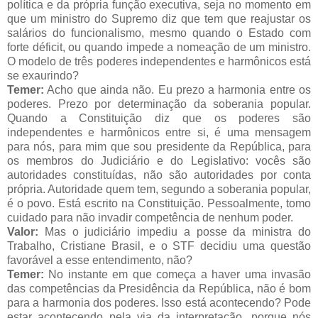
política e da própria função executiva, seja no momento em
que um ministro do Supremo diz que tem que reajustar os
salários do funcionalismo, mesmo quando o Estado com
forte déficit, ou quando impede a nomeação de um ministro.
O modelo de três poderes independentes e harmônicos está
se exaurindo?
Temer:
Acho que ainda não. Eu prezo a harmonia entre os
poderes. Prezo por determinação da soberania popular.
Quando a Constituição diz que os poderes são
independentes e harmônicos entre si, é uma mensagem
para nós, para mim que sou presidente da República, para
os membros do Judiciário e do Legislativo: vocês são
autoridades constituídas, não são autoridades por conta
própria. Autoridade quem tem, segundo a soberania popular,
é o povo. Está escrito na Constituição. Pessoalmente, tomo
cuidado para não invadir competência de nenhum poder.
Valor:
Mas o judiciário impediu a posse da ministra do
Trabalho, Cristiane Brasil, e o STF decidiu uma questão
favorável a esse entendimento, não?
Temer:
No instante em que começa a haver uma invasão
das competências da Presidência da República, não é bom
para a harmonia dos poderes. Isso está acontecendo? Pode
estar acontecendo pela via da interpretação, porque nós