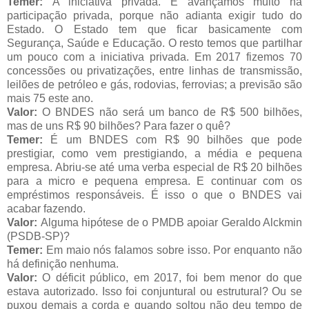
Temer:
A iniciativa privada. E avançamos muito na
participação privada, porque não adianta exigir tudo do
Estado. O Estado tem que ficar basicamente com
Segurança, Saúde e Educação. O resto temos que partilhar
um pouco com a iniciativa privada. Em 2017 fizemos 70
concessões ou privatizações, entre linhas de transmissão,
leilões de petróleo e gás, rodovias, ferrovias; a previsão são
mais 75 este ano.
Valor:
O BNDES não será um banco de R$ 500 bilhões,
mas de uns R$ 90 bilhões? Para fazer o quê?
Temer:
É um BNDES com R$ 90 bilhões que pode
prestigiar, como vem prestigiando, a média e pequena
empresa. Abriu-se até uma verba especial de R$ 20 bilhões
para a micro e pequena empresa. E continuar com os
empréstimos responsáveis. É isso o que o BNDES vai
acabar fazendo.
Valor:
Alguma hipótese de o PMDB apoiar Geraldo Alckmin
(PSDB-SP)?
Temer:
Em maio nós falamos sobre isso. Por enquanto não
há definição nenhuma.
Valor:
O déficit público, em 2017, foi bem menor do que
estava autorizado. Isso foi conjuntural ou estrutural? Ou se
puxou demais a corda e quando soltou não deu tempo de