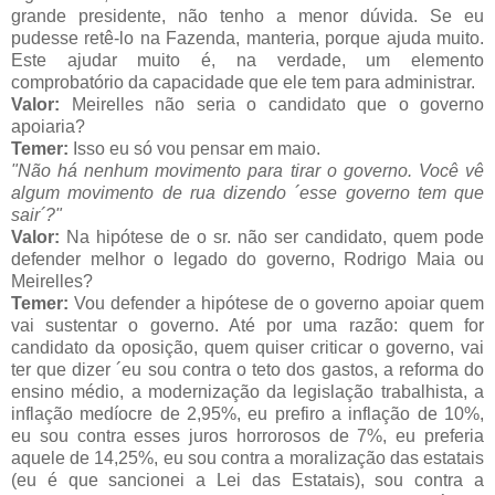
grande presidente, não tenho a menor dúvida. Se eu
pudesse retê-lo na Fazenda, manteria, porque ajuda muito.
Este ajudar muito é, na verdade, um elemento
comprobatório da capacidade que ele tem para administrar.
Valor:
Meirelles não seria o candidato que o governo
apoiaria?
Temer:
Isso eu só vou pensar em maio.
"Não há nenhum movimento para tirar o governo. Você vê
algum movimento de rua dizendo ´esse governo tem que
sair´?"
Valor:
Na hipótese de o sr. não ser candidato, quem pode
defender melhor o legado do governo, Rodrigo Maia ou
Meirelles?
Temer:
Vou defender a hipótese de o governo apoiar quem
vai sustentar o governo. Até por uma razão: quem for
candidato da oposição, quem quiser criticar o governo, vai
ter que dizer ´eu sou contra o teto dos gastos, a reforma do
ensino médio, a modernização da legislação trabalhista, a
inflação medíocre de 2,95%, eu prefiro a inflação de 10%,
eu sou contra esses juros horrorosos de 7%, eu preferia
aquele de 14,25%, eu sou contra a moralização das estatais
(eu é que sancionei a Lei das Estatais), sou contra a