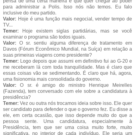
pensa de uma certa maneira e que quer chegar ao poder
para administrar a Polis. Isso nós não temos. Eu falo
inclusive do meu partido.
Valor:
Hoje é uma função mais negocial, vender tempo de
TV...
Temer:
Hoje existem siglas partidárias, mas se você
examinar o programa são todos iguais.
Valor:
O sr. sentiu alguma diferença de tratamento em
Davos (Fórum Econômico Mundial, na Suíça) em relação a
suas primeiras viagens como presidente?
Temer:
Logo depois que assumi em definitivo fui ao G-20 e
me receberam lá com toda tranquilidade. Mas é claro que
essas coisas vão se sedimentando. É claro que há, agora,
uma fisionomia mais consolidada do governo.
Valor:
O sr. é amigo do ministro Henrique Meirelles
(Fazenda), tem conversado com ele sobre a candidatura à
presidência?
Temer:
Vez ou outra nós trocamos ideia sobre isso. Ele quer
ser candidato para defender o que o governo fez. Eu disse a
ele, em certa ocasião, que isso depende muito do que a
pessoa sente. Uma candidatura, especialmente à
Presidência, tem que ser uma coisa muito forte, muito
significativa, no interior de cada indivíduo. Ele seria um