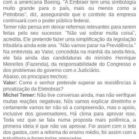
com a americana Boeing. "A Embraer tem uma simbologia
muito grande para o país, mais ou menos como a
Petrobras", diz, assegurando que o controle da empresa
continuará com o poder público federal.
Temer não pensa em deixar reformas relevantes para serem
feitas pelo seu sucessor. "Não vai sobrar muita coisa",
acredita. Ele pretende fazer uma simplificação da legislação
tributária ainda este ano. "Não vamos parar na Previdência."
Na entrevista ao Valor, concedida na manhã da sexta-feira,
ele fala ainda das candidaturas do ministro Henrique
Meirelles (Fazenda), da responsabilidade do Congresso e
dos problemas do governo com o Judiciário.
Abaixo, os principais trechos:
Valor:
Como o senhor pretende superar as resistências à
privatização da Eletrobras?
Michel Temer:
Não tive conversas ainda, mas não verifiquei
muitas reações negativas. Nós vamos explicar direitinho e
certamente vamos ter não só a compreensão, mas o apoio,
inclusive dos governadores. Há clima para aprovar isso.
Toda vez que se fala numa proposta mais polêmica, a
primeira ideia é que não vai aprovar. Foi assim com o teto
dos gastos, com a reforma do ensino médio, foi assim com a
trabalhista e foram todas aprovadas.