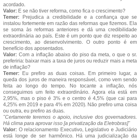
acordado.
Valor:
E se não tiver reforma, como fica o crescimento?
Temer:
Prejudica a credibilidade e a confiança que se
instalou fortemente em razão das reformas que fizemos. Ela
se soma às reformas anteriores e dá uma credibilidade
extraordinária ao país. Este é um ponto que diz respeito ao
crescimento, ao desenvolvimento. O outro ponto é em
benefício dos aposentados.
Valor:
Com a inflação abaixo do piso da meta, o que o sr.
preferiria: baixar mais a taxa de juros ou reduzir mais a meta
de inflação?
Temer:
Eu prefiro as duas coisas. Em primeiro lugar, a
queda dos juros de maneira responsável, como vem sendo
feita ao longo do tempo. No tocante a inflação, nós
conseguimos um feito extraordinário. Agora ela está em
2,95%, mas o piso é 3% e o centro é 4,5% (que cai para
4,25% em 2019 e para 4% em 2020). Não prefiro uma coisa
ou outra, eu prefiro as duas.
"Certamente teremos o apoio, inclusive dos governadores.
Há clima para aprovar isso [a privatização da Eletrobras]"
Valor:
O relacionamento Executivo, Legislativo e Judiciário
está longe de ser harmônico. Há uma judicialização da