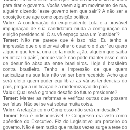
para tirar o governo. Vocês veem algum movimento de rua,
alguém dizendo ´esse governo tem que sair´? A não ser a
oposição que age como oposição política.
Valor:
A condenação do ex-presidente Lula e a provável
impugnação de sua candidatura muda a configuração da
eleição presidencial. O sr. vê espaço para um ´outsider´?
Temer:
Não me parece que é isso não. Eu tenho a
impressão que o eleitor vai olhar o quadro e dizer ´eu quero
alguém que tenha uma certa moderação, alguém que saiba
reunificar o país´, porque você não pode manter esse clima
de desunião absoluta entre brasileiros. Hoje é brasileiro
contra brasileiro. Tenho a impressão de que quem
radicalizar na sua fala não vai ser bem recebido. Acho que
será eleito quem puder equilibrar as várias tendências do
país, pregar a unificação e a modernização do país.
Valor:
Qual será o grande desafio do futuro presidente?
Temer:
Manter as reformas e verificar outras que possam
ser feitas. Não sei se vai sobrar muita coisa.
Valor:
A relação com o Congresso não será um desafio?
Temer:
Isso é indispensável. O Congresso era visto como
apêndice do Executivo. Fiz do Legislativo um parceiro do
governo. Não é sem razão que muitas vezes surge a tese do