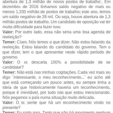
abertura de 1,3 milhão de novos postos de trabalho´. Em
dezembro de 2016 tínhamos saldo negativo de mais ou
menos 1,330 milhão de postos de trabalho; este ano, temos
um saldo negativo de 28 mil. Ou seja, houve abertura de 1,3
milhão postos de trabalho. Um candidato de oposição vai ter
muita dificuldade para fazer isso.
Valor:
Por outro lado, essa não seria uma boa agenda de
reeleição?
Temer:
Claro. Nós temos o que dizer. Não estou falando da
reeleição. Estou falando do candidato do governo. Tem o
que dizer, tem o que apresentar neste rápido período de
governo.
Valor:
O sr. descarta 100% a possibilidade de se
candidatar?
Temer:
Não está nas minhas cogitações. Cada vez mais eu
digo ´interessante, o meu reconhecimento...´ eu acho até
que está começando um pouco antes, eu sempre tinha a
ideia de que historicamente haveria um reconhecimento,
porque é inevitável, por tudo isto que estou mencionando.
Nós pegamos o país numa situação muito delicada.
Valor:
O sr. sente que há um reconhecimento vindo no
presente?
Temer:
Eu sinto isso. Tanto que não há movimento nenhum