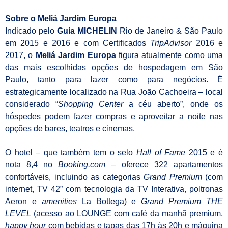
Sobre o Meliá Jardim Europa
I
ndicado pelo
Guia MICHELIN
Rio de Janeiro & São Paulo
em 2015 e 2016 e com
Certificados
TripAdvisor
2016 e
2017, o
Meliá Jardim Europa
figura atualmente como uma
das mais escolhidas opções de hospedagem em São
Paulo, tanto para lazer como para negócios. É
estrategicamente localizado na Rua João Cachoeira – local
considerado “
Shopping
Center
a céu aberto”, onde os
hóspedes podem fazer compras e aproveitar a noite nas
opções de bares, teatros e cinemas.
O hotel – que também tem o selo
Hall of Fame
2015 e é
nota 8,4 no
Booking.com
– oferece 322 apartamentos
confortáveis, incluindo as categorias
Grand Premium
(com
internet, TV 42” com tecnologia da TV Interativa, poltronas
Aeron e
amenities
La Bottega) e
Grand Premium THE
LEVEL
(acesso ao LOUNGE com café da manhã premium,
happy hour
com bebidas e tapas das 17h às 20h e
máquina