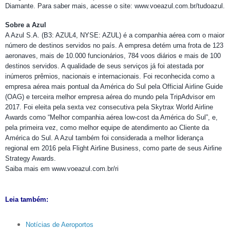
Diamante. Para saber mais, acesse o site:
www.voeazul.com.br/tudoazul
.
Sobre a Azul
A Azul S.A. (B3: AZUL4, NYSE: AZUL) é a companhia aérea com o maior
número de destinos servidos no país. A empresa detém uma frota de 123
aeronaves, mais de 10.000 funcionários, 784 voos diários e mais de 100
destinos servidos. A qualidade de seus serviços já foi atestada por
inúmeros prêmios, nacionais e internacionais. Foi reconhecida como a
empresa aérea mais pontual da América do Sul pela Official Airline Guide
(OAG) e terceira melhor empresa aérea do mundo pela TripAdvisor em
2017. Foi eleita pela sexta vez consecutiva pela Skytrax World Airline
Awards como “Melhor companhia aérea low-cost da América do Sul”, e,
pela primeira vez, como melhor equipe de atendimento ao Cliente da
América do Sul. A Azul também foi considerada a melhor liderança
regional em 2016 pela Flight Airline Business, como parte de seus Airline
Strategy Awards.
Saiba mais em
www.voeazul.com.br
/ri
Leia também:
Notícias de Aeroportos