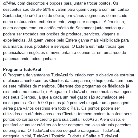
off-line,
com descontos e opções para juntar e trocar pontos. Os
descontos são de até 50% e valem para quem compra com um cartão
Santander, de crédito ou de débito, em vários segmentos de mercado
como restaurantes, entretenimento, viagens e compras. Além disso,
quem compra com um cartão crédito do Santander junta pontos que
podem ser trocados por opções de produtos, serviços, viagens e
experiências. Já quem vende pelo Esfera ganha mais visibilidade para
sua marca, seus produtos e serviços. O Esfera estimula trocas que
potencializam negócios e movimentam a economia, em uma rede de
parcerias onde todos ganham.
Programa TudoAzul
O Programa de vantagens TudoAzul foi criado com o objetivo de estreitar
o relacionamento com os Clientes da companhia, e hoje conta com mais
de sete milhões de membros. Diferente dos programas de fidelidade já
existentes no mercado, o Programa TudoAzul oferece muitas vantagens
aos seus Clientes, já que a cada um real gasto são acumulados até
cinco pontos. Com 5.000 pontos já é possível resgatar uma passagem
aérea para vários destinos em todo o País. Os pontos podem ser
utilizados em até dois anos e os Clientes também podem transferir seus
pontos do cartão de crédito para sua conta TudoAzul. Além disso, é
possível acumular créditos ao fazer compras em lojas virtuais parceiras
do programa. O TudoAzul dispõe de quatro categorias: TudoAzul,
categoria inicial, TudoAzul Topázio, TudoAzul Safira e TudoAzul