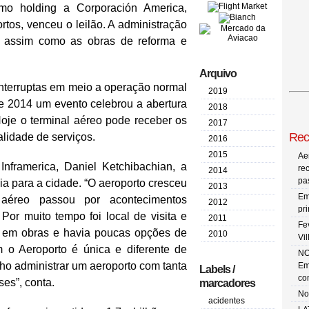
mo holding a Corporación America,
rtos, venceu o leilão. A administração
, assim como as obras de reforma e
Arquivo
rruptas em meio a operação normal
2019
de 2014 um evento celebrou a abertura
2018
Hoje o terminal aéreo pode receber os
2017
Rec
lidade de serviços.
2016
2015
Ae
erica, Daniel Ketchibachian, a
re
2014
pa
 para a cidade. “O aeroporto cresceu
2013
Em
 aéreo passou por acontecimentos
2012
pr
Por muito tempo foi local de visita e
2011
Fe
a em obras e havia poucas opções de
2010
Vi
m o Aeroporto é única e diferente de
NO
ho administrar um aeroporto com tanta
Em
Labels /
co
nses”, conta.
marcadores
No
acidentes