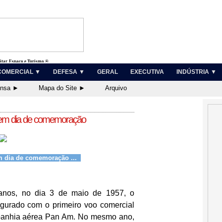
litar, Espaço e Turismo ®
COMERCIAL ▼
DEFESA ▼
GERAL
EXECUTIVA
INDÚSTRIA ▼
ensa ►
Mapa do Site ►
Arquivo
e tem dia de comemoração
tem dia de comemoração ...
nos, no dia 3 de maio de 1957, o
ugurado com o primeiro voo comercial
panhia aérea Pan Am. No mesmo ano,