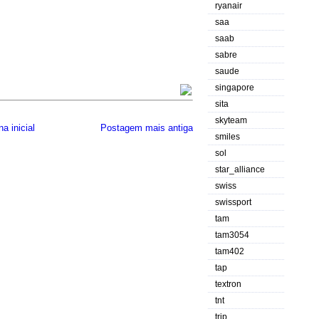
ryanair
saa
saab
sabre
saude
singapore
sita
skyteam
a inicial
Postagem mais antiga
smiles
sol
star_alliance
swiss
swissport
tam
tam3054
tam402
tap
textron
tnt
trip