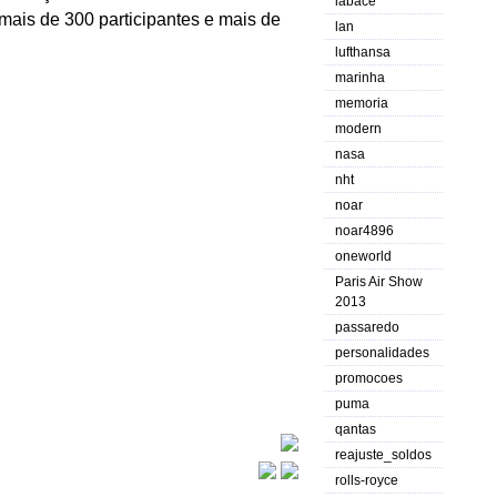
labace
ais de 300 participantes e mais de
lan
lufthansa
marinha
memoria
modern
nasa
nht
noar
noar4896
oneworld
Paris Air Show
2013
passaredo
personalidades
promocoes
puma
qantas
reajuste_soldos
rolls-royce