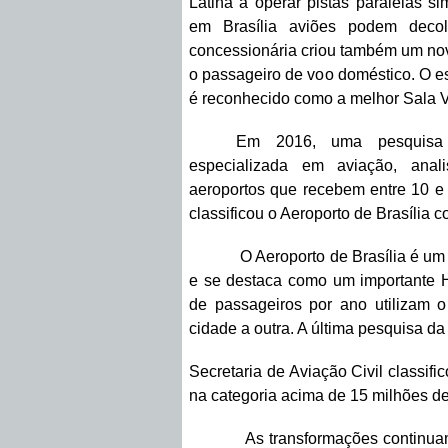
Latina a operar pistas paralelas s
em Brasília aviões podem dec
concessionária criou também um nov
o passageiro de voo doméstico. O e
é reconhecido como a melhor Sala V
Em 2016, uma pesquisa r
especializada em aviação, ana
aeroportos que recebem entre 10 e
classificou o Aeroporto de Brasília
O Aeroporto de Brasília é um dos
e se destaca como um importante H
de passageiros por ano utilizam 
cidade a outra. A última pesquisa d
Secretaria de Aviação Civil classifi
na categoria acima de 15 milhões d
As transformações continuam e o