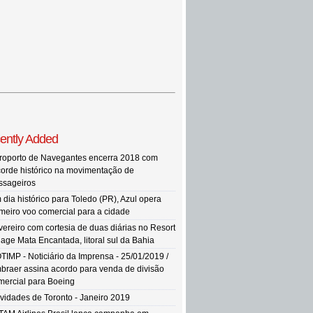
ently Added
roporto de Navegantes encerra 2018 com
corde histórico na movimentação de
ssageiros
 dia histórico para Toledo (PR), Azul opera
imeiro voo comercial para a cidade
vereiro com cortesia de duas diárias no Resort
llage Mata Encantada, litoral sul da Bahia
TIMP - Noticiário da Imprensa - 25/01/2019 /
braer assina acordo para venda de divisão
mercial para Boeing
vidades de Toronto - Janeiro 2019