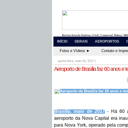
Revista Aviação Notícias | Civil / Comercial, Defesa / Mi
INÍCIO
GERAIS
AEROPORTOS
Fotos e Vídeos ►
Contato e Impr
quinta-feira, maio 04, 2017
|
Aeroporto de Brasília faz 60 anos 
Aeroporto de Brasília faz 60 anos e 
Brasília, maio de 2017
- Há 60 a
aeroporto da Nova Capital era ina
para Nova York, operado pela com