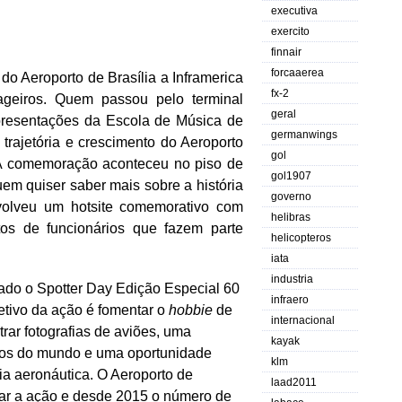
executiva
exercito
finnair
forcaaerea
roporto de Brasília a Inframerica
fx-2
geiros. Quem passou pelo terminal
geral
apresentações da Escola de Música de
germanwings
trajetória e crescimento do Aeroporto
gol
 A comemoração aconteceu no piso de
gol1907
em quiser saber mais sobre a história
governo
nvolveu um hotsite comemorativo com
helibras
os de funcionários que fazem parte
helicopteros
iata
industria
 o Spotter Day Edição Especial 60
infraero
jetivo da ação é fomentar o
hobbie
de
internacional
rar fotografias de aviões, uma
kayak
tos do mundo e uma oportunidade
klm
ia aeronáutica. O Aeroporto de
laad2011
izar a ação e desde 2015 o número de