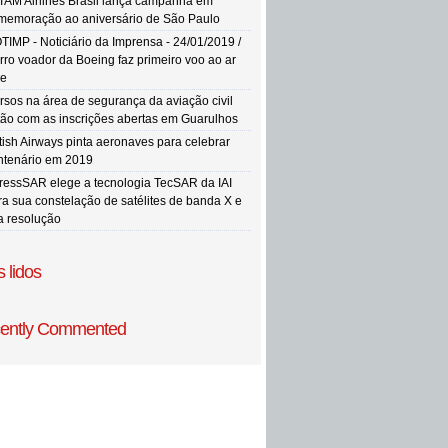
TAM Airlines Brasil lança campanha em
memoração ao aniversário de São Paulo
TIMP - Noticiário da Imprensa - 24/01/2019 /
rro voador da Boeing faz primeiro voo ao ar
re
rsos na área de segurança da aviação civil
tão com as inscrições abertas em Guarulhos
itish Airways pinta aeronaves para celebrar
ntenário em 2019
ressSAR elege a tecnologia TecSAR da IAI
ra sua constelação de satélites de banda X e
ta resolução
 lidos
ently Commented