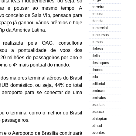
carga
imultâneas independentes, ou seja, só
carreira
olar e pousar ao mesmo tempo. A
cessna
o conceito de Sala Vip, pensada para
ciencia
spaço já ganhou vários prêmios e hoje
comercial
ip da América Latina.
concursos
cursos
ealizada pela OAG, consultoria
defesa
lisou a pontualidade de voos dos
delta
 20 milhões de passageiros por ano e
destaques
 como o 4º mais pontual do mundo.
drones
eda
 maiores terminal aéreos do Brasil
editorial
UB doméstico, ou seja, 44% do total
embraer
o aeroporto para se conectar de uma
emirates
a
escolas
espaco
cou o terminal como o melhor do Brasil
ethiopian
e passageiros.
etihad
 Aeroporto de Brasília continuará
eventos