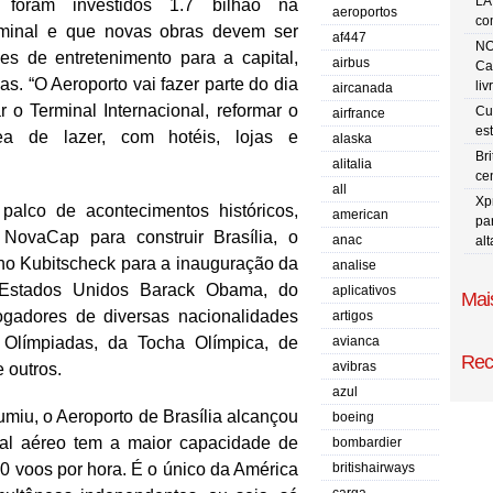
LA
foram investidos 1.7 bilhão na
aeroportos
co
minal e que novas obras devem ser
af447
NO
des de entretenimento para a capital,
airbus
Ca
s. “O Aeroporto vai fazer parte do dia
liv
aircanada
 o Terminal Internacional, reformar o
Cu
airfrance
es
ea de lazer, com hotéis, lojas e
alaska
Br
alitalia
ce
all
Xp
 palco de acontecimentos históricos,
american
pa
ovaCap para construir Brasília, o
anac
al
no Kubitscheck para a inauguração da
analise
s Estados Unidos Barack Obama, do
aplicativos
Mais
jogadores de diversas nacionalidades
artigos
Olímpiadas, da Tocha Olímpica, de
avianca
Rec
avibras
e outros.
azul
, o Aeroporto de Brasília alcançou
boeing
nal aéreo tem a maior capacidade de
bombardier
60 voos por hora. É o único da América
britishairways