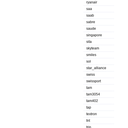
ryanair
saa
saab
sabre
saude
singapore
sita
skyteam
smiles
sol
star_alliance
swiss
swissport
tam
tam3054
tam402
tap
textron
tnt
trip