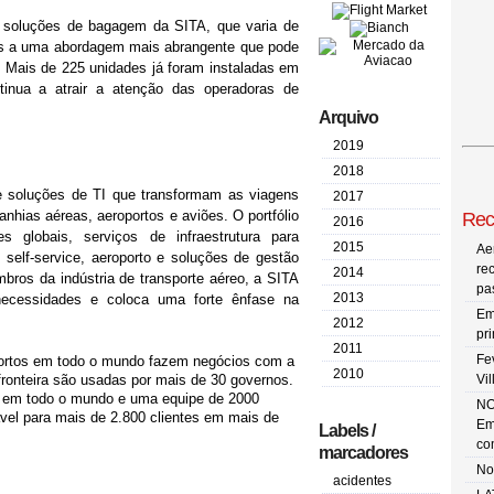
soluções de bagagem
da SITA, que varia de
s a uma abordagem mais abrangente que pode
o. Mais de 225 unidades já foram instaladas em
tinua a atrair a atenção das operadoras de
Arquivo
2019
2018
 soluções de TI que transformam as viagens
2017
nhias aéreas, aeroportos e aviões. O portfólio
Rec
2016
globais, serviços de infraestrutura para
2015
Ae
 self-service, aeroporto e soluções de gestão
re
2014
bros da indústria de transporte aéreo, a SITA
pa
2013
cessidades e coloca uma forte ênfase na
Em
2012
pr
2011
Fe
ortos em todo o mundo fazem negócios com a
2010
onteira são usadas ​​por mais de 30 governos.
Vi
 em todo o mundo e uma equipe de 2000
NO
ável para mais de 2.800 clientes em mais de
Em
Labels /
co
marcadores
No
acidentes