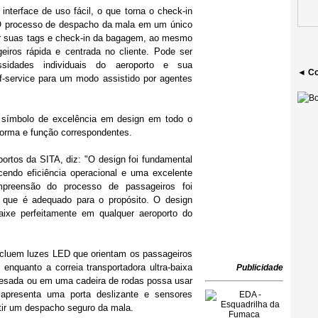
nterface de uso fácil, o que torna o check-in
 O processo de despacho da mala em um único
ir suas tags e check-in da bagagem, ao mesmo
iros rápida e centrada no cliente. Pode ser
sidades individuais do aeroporto e sua
◄ Co
lf-service para um modo assistido por agentes
símbolo de excelência em design em todo o
forma e função correspondentes.
portos da SITA, diz: "O design foi fundamental
endo eficiência operacional e uma excelente
mpreensão do processo de passageiros foi
 que é adequado para o propósito. O design
xe perfeitamente em qualquer aeroporto do
incluem luzes LED que orientam os passageiros
nquanto a correia transportadora ultra-baixa
Publicidade
sada ​​ou em uma cadeira de rodas possa usar
apresenta uma porta deslizante e sensores
ntir um despacho seguro da mala.