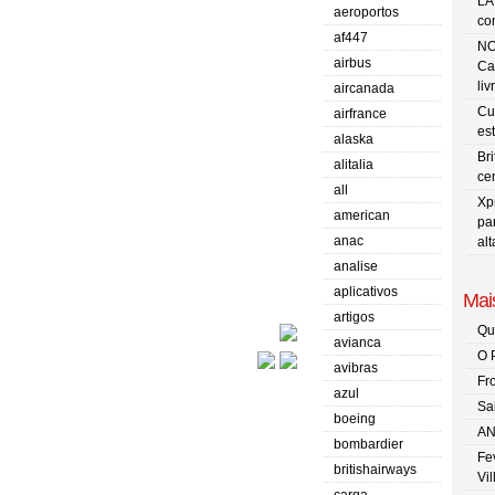
LA
aeroportos
co
af447
NO
airbus
Ca
liv
aircanada
Cu
airfrance
es
alaska
Br
alitalia
ce
all
Xp
american
pa
anac
al
analise
aplicativos
Mais
artigos
Qu
avianca
O 
avibras
Fr
azul
Sa
boeing
AN
bombardier
Fe
britishairways
Vi