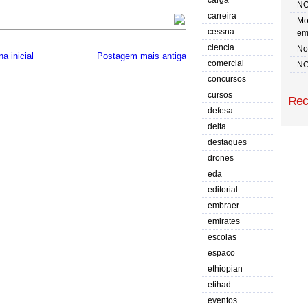
carga
NO
carreira
Mo
cessna
em
ciencia
No 
a inicial
Postagem mais antiga
comercial
NO
concursos
cursos
Rec
defesa
delta
destaques
drones
eda
editorial
embraer
emirates
escolas
espaco
ethiopian
etihad
eventos