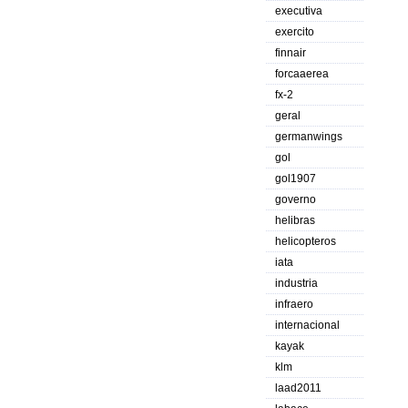
executiva
exercito
finnair
forcaaerea
fx-2
geral
germanwings
gol
gol1907
governo
helibras
helicopteros
iata
industria
infraero
internacional
kayak
klm
laad2011