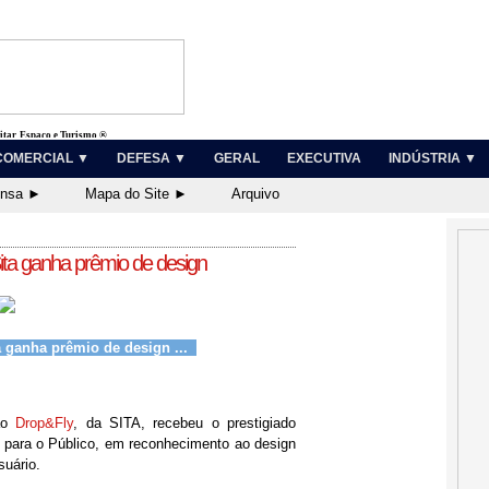
litar, Espaço e Turismo ®
COMERCIAL ▼
DEFESA ▼
GERAL
EXECUTIVA
INDÚSTRIA ▼
ensa ►
Mapa do Site ►
Arquivo
ta ganha prêmio de design
 ganha prêmio de design ...
ão
Drop&Fly
, da SITA, recebeu o prestigiado
 para o Público, em reconhecimento ao design
suário.