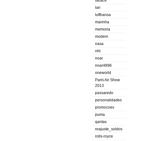
labace
lan
lufthansa
marinha
memoria
modern
nasa
nht
noar
noar4896
oneworld
Paris Air Show
2013
passaredo
personalidades
promocoes
puma
qantas
reajuste_soldos
rolls-royce