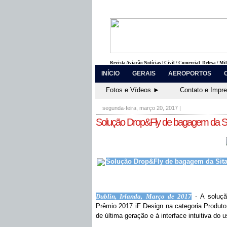
Revista Aviação Notícias | Civil / Comercial, Defesa / Mi
INÍCIO
GERAIS
AEROPORTOS
Fotos e Vídeos ►
Contato e Impr
segunda-feira, março 20, 2017
|
Solução Drop&Fly de bagagem da Si
Solução Drop&Fly de bagagem da Sita
Dublin, Irlanda, Março de 2017
-
A soluç
Prêmio 2017 iF Design na categoria Produto
de última geração e à interface intuitiva do u