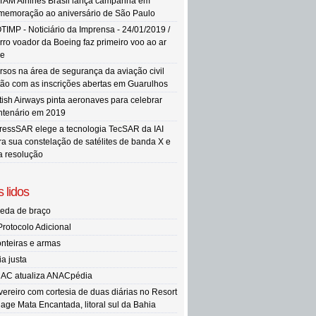
TAM Airlines Brasil lança campanha em
memoração ao aniversário de São Paulo
TIMP - Noticiário da Imprensa - 24/01/2019 /
rro voador da Boeing faz primeiro voo ao ar
re
rsos na área de segurança da aviação civil
tão com as inscrições abertas em Guarulhos
itish Airways pinta aeronaves para celebrar
ntenário em 2019
ressSAR elege a tecnologia TecSAR da IAI
ra sua constelação de satélites de banda X e
ta resolução
 lidos
eda de braço
Protocolo Adicional
onteiras e armas
ia justa
AC atualiza ANACpédia
vereiro com cortesia de duas diárias no Resort
llage Mata Encantada, litoral sul da Bahia