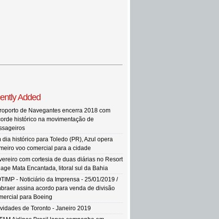
ently Added
roporto de Navegantes encerra 2018 com
corde histórico na movimentação de
ssageiros
 dia histórico para Toledo (PR), Azul opera
imeiro voo comercial para a cidade
vereiro com cortesia de duas diárias no Resort
llage Mata Encantada, litoral sul da Bahia
TIMP - Noticiário da Imprensa - 25/01/2019 /
braer assina acordo para venda de divisão
mercial para Boeing
vidades de Toronto - Janeiro 2019