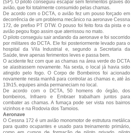
(SP). O piloto conseguiu escapar sem ferimentos graves do
avião, que foi totalmente consumido pelas chamas.
De acordo com o DCTA, o avião fez um pouso forçado em
decorrência de um problema mecânico na aeronave Cessna
172, de prefixo PT DTW. O pouso foi feito fora da pista e o
avião pegou fogo assim que aterrissou no mato.
O piloto conseguiu sair andando da aeronave e foi socorrido
por militares do DCTA. Ele foi posteriormente levado para o
hospital da Vila Industrial e, segundo a Secretaria da
Saúde, teve apenas ferimentos leves e passa bem.
O acidente fez com que as chamas na área verde do DCTA
se alastrassem novamente. Na sexta, o local já havia sido
atingido pelo fogo. O Corpo de Bombeiros foi acionado
novamente nesta manhã para controlar as chamas e, até às
13h15, equipes ainda permaneciam no local.
De acordo com o DCTA, 50 homens do órgão, dos
bombeiros, Infraero e Embraer trabalham juntos para
combater as chamas. A fumaça pode ser vista nos bairros
vizinhos e na Rodovia dos Tamoios.
Aeronave
O Cessna 172 é um avião monomotor de estrutura metálica
para quatro ocupantes e usado para treinamento primário,
como em cursos de formação de piloto privado, piloto