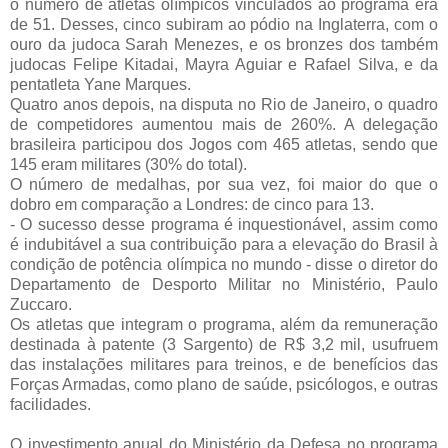
o número de atletas olímpicos vinculados ao programa era
de 51. Desses, cinco subiram ao pódio na Inglaterra, com o
ouro da judoca Sarah Menezes, e os bronzes dos também
judocas Felipe Kitadai, Mayra Aguiar e Rafael Silva, e da
pentatleta Yane Marques.
Quatro anos depois, na disputa no Rio de Janeiro, o quadro
de competidores aumentou mais de 260%. A delegação
brasileira participou dos Jogos com 465 atletas, sendo que
145 eram militares (30% do total).
O número de medalhas, por sua vez, foi maior do que o
dobro em comparação a Londres: de cinco para 13.
- O sucesso desse programa é inquestionável, assim como
é indubitável a sua contribuição para a elevação do Brasil à
condição de potência olímpica no mundo - disse o diretor do
Departamento de Desporto Militar no Ministério, Paulo
Zuccaro.
Os atletas que integram o programa, além da remuneração
destinada à patente (3 Sargento) de R$ 3,2 mil, usufruem
das instalações militares para treinos, e de benefícios das
Forças Armadas, como plano de saúde, psicólogos, e outras
facilidades.
O investimento anual do Ministério da Defesa no programa