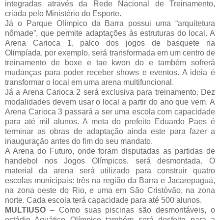
integradas através da Rede Nacional de Treinamento,
criada pelo Ministério do Esporte.
Já o Parque Olímpico da Barra possui uma “arquitetura
nômade”, que permite adaptações às estruturas do local. A
Arena Carioca 1, palco dos jogos de basquete na
Olimpíada, por exemplo, será transformada em um centro de
treinamento de boxe e tae kwon do e também sofrerá
mudanças para poder receber shows e eventos. A ideia é
transformar o local em uma arena multifuncional.
Já a Arena Carioca 2 será exclusiva para treinamento. Dez
modalidades devem usar o local a partir do ano que vem. A
Arena Carioca 3 passará a ser uma escola com capacidade
para até mil alunos. A meta do prefeito Eduardo Paes é
terminar as obras de adaptação ainda este para fazer a
inauguração antes do fim do seu mandato.
A Arena do Futuro, onde foram disputadas as partidas de
handebol nos Jogos Olímpicos, será desmontada. O
material da arena será utilizado para construir quatro
escolas municipais: três na região da Barra e Jacarepaguá,
na zona oeste do Rio, e uma em São Cristóvão, na zona
norte. Cada escola terá capacidade para até 500 alunos.
MULTIUSO
– Como suas piscinas são desmontáveis, o
estádio Aquático Olímpico também será desfeito para a