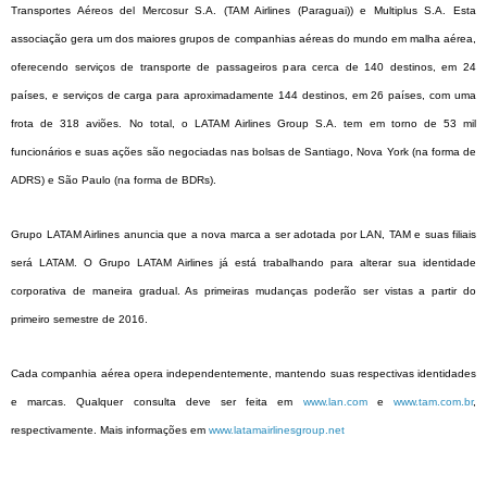
Transportes Aéreos del Mercosur S.A. (TAM Airlines (Paraguai)) e Multiplus S.A. Esta
associação gera um dos maiores grupos de companhias aéreas do mundo em malha aérea,
oferecendo serviços de transporte de passageiros para cerca de 140 destinos, em 24
países, e serviços de carga para aproximadamente 144 destinos, em 26 países, com uma
frota de 318 aviões. No total, o LATAM Airlines Group S.A. tem em torno de 53 mil
funcionários e suas ações são negociadas nas bolsas de Santiago, Nova York (na forma de
ADRS) e São Paulo (na forma de BDRs).
Grupo LATAM Airlines anuncia que a nova marca a ser adotada por LAN, TAM e suas filiais
será LATAM. O Grupo LATAM Airlines já está trabalhando para alterar sua identidade
corporativa de maneira gradual. As primeiras mudanças poderão ser vistas a partir do
primeiro semestre de 2016.
Cada companhia aérea opera independentemente, mantendo suas respectivas identidades
e marcas. Qualquer consulta deve ser feita em
www.lan.com
e
www.tam.com.br
,
respectivamente. Mais informações em
www.latamairlinesgroup.net