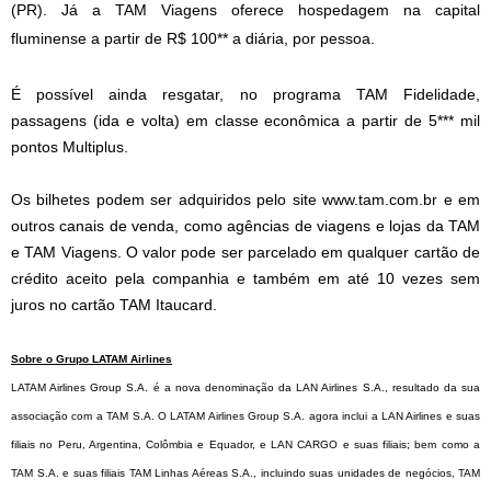
(PR). Já a TAM Viagens oferece hospedagem na capital
fluminense a partir de R$ 100** a diária, por pessoa.
É possível ainda resgatar, no programa TAM Fidelidade,
passagens (ida e volta) em classe econômica a partir de 5*** mil
pontos Multiplus.
Os bilhetes podem ser adquiridos pelo site
www.tam.com.br
e em
outros canais de venda, como agências de viagens e lojas da TAM
e TAM Viagens. O valor pode ser parcelado em qualquer cartão de
crédito aceito pela companhia e também em até 10 vezes sem
juros no cartão TAM Itaucard.
Sobre o Grupo LATAM Airlines
LATAM Airlines Group S.A. é a nova denominação da LAN Airlines S.A., resultado da sua
associação com a TAM S.A. O LATAM Airlines Group S.A. agora inclui a LAN Airlines e suas
filiais no Peru, Argentina, Colômbia e Equador, e LAN CARGO e suas filiais; bem como a
TAM S.A. e suas filiais TAM Linhas Aéreas S.A., incluindo suas unidades de negócios, TAM