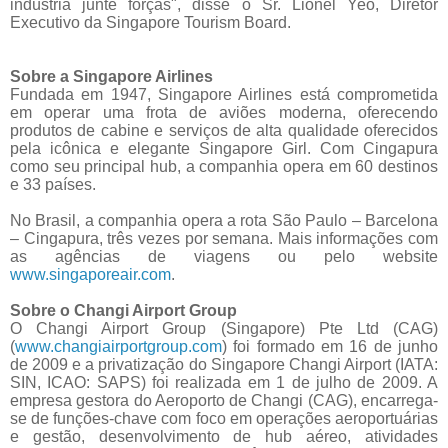
indústria junte forças", disse o Sr. Lionel Yeo, Diretor
Executivo da Singapore Tourism Board.
Sobre a Singapore Airlines
Fundada em 1947, Singapore Airlines está comprometida
em operar uma frota de aviões moderna, oferecendo
produtos de cabine e serviços de alta qualidade oferecidos
pela icônica e elegante Singapore Girl. Com Cingapura
como seu principal hub, a companhia opera em 60 destinos
e 33 países.
No Brasil, a companhia opera a rota São Paulo – Barcelona
– Cingapura, três vezes por semana. Mais informações com
as agências de viagens ou pelo website
www.singaporeair.com
.
Sobre o Changi Airport Group
O Changi Airport Group (Singapore) Pte Ltd (CAG)
(
www.changiairportgroup.com
) foi formado em 16 de junho
de 2009 e a privatização do Singapore Changi Airport (IATA:
SIN, ICAO: SAPS) foi realizada em 1 de julho de 2009. A
empresa gestora do Aeroporto de Changi (CAG), encarrega-
se de funções-chave com foco em operações aeroportuárias
e gestão, desenvolvimento de hub aéreo, atividades