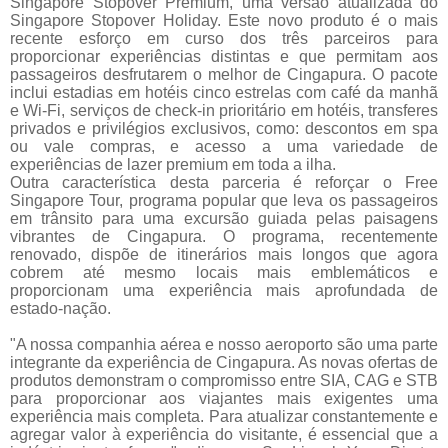
Singapore Stopover Premium, uma versão atualizada do
Singapore Stopover Holiday. Este novo produto é o mais
recente esforço em curso dos três parceiros para
proporcionar experiências distintas e que permitam aos
passageiros desfrutarem o melhor de Cingapura. O pacote
inclui estadias em hotéis cinco estrelas com café da manhã
e Wi-Fi, serviços de check-in prioritário em hotéis, transferes
privados e privilégios exclusivos, como: descontos em spa
ou vale compras, e acesso a uma variedade de
experiências de lazer premium em toda a ilha.
Outra característica desta parceria é reforçar o Free
Singapore Tour, programa popular que leva os passageiros
em trânsito para uma excursão guiada pelas paisagens
vibrantes de Cingapura. O programa, recentemente
renovado, dispõe de itinerários mais longos que agora
cobrem até mesmo locais mais emblemáticos e
proporcionam uma experiência mais aprofundada de
estado-nação.
"A nossa companhia aérea e nosso aeroporto são uma parte
integrante da experiência de Cingapura. As novas ofertas de
produtos demonstram o compromisso entre SIA, CAG e STB
para proporcionar aos viajantes mais exigentes uma
experiência mais completa. Para atualizar constantemente e
agregar valor à experiência do visitante, é essencial que a