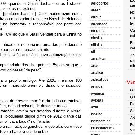
LA
2009, quando a China desbancou os Estados
aeroportos
co
sileiros no exterior.
af447
NO
s [produtos básicos]. Com muitos ovos numa
airbus
Ca
, diz o embaixador Francisco Brasil de Holanda,
liv
e no Itamaraty e responsável por parte dos
aircanada
a.
Cu
airfrance
de 70% do que o Brasil vendeu para a China no
es
alaska
Br
lomáticas com o parceiro, uma das prioridades é
alitalia
ce
braer para o mercado chinês.
all
, mas até hoje não houve autorização oficial
Xp
american
pa
mpresariado dos dois países. Espera-se que a
anac
al
ivos chineses "de peso".
analise
aplicativos
ara o próprio umbigo. Até 2020, mais de 100
Mais
 É um mercado enorme", disse o embaixador
artigos
O 
avianca
Qu
avibras
ial de crescimento é a da indústria criativa,
Fr
ica, de audiovisual, de design e moda.
azul
 também devem ser tratados durante a visita,
Sa
boeing
as, bloqueada desde o fim de 2012 diante das
AN
omo "vaca louca" no Paraná.
bombardier
Fe
de uma mutação genética, o que afastou o risco
britishairways
Vi
eve a barreira desde então.