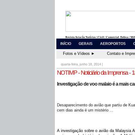
Revista Aviação Notícias | Civil / Comercial, Defesa / Mi
INÍCIO
GERAIS
AEROPORTOS
Fotos e Vídeos ►
Contato e Impr
quarta-feira, junho 18, 2014
|
NOTIMP - Noticiário da Imprensa - 
Investigação de voo malaio é a mais cara
Desaparecimento do avião que partiu de Ku
cem dias ainda é um mistério ...
A investigação sobre o avião da Malaysia A