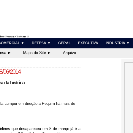
litar, Espaço e Turismo ®
COMERCIAL ▼
DEFESA ▼
GERAL
EXECUTIVA
INDÚSTRIA ▼
ensa ►
Mapa do Site ►
Arquivo
18/06/2014
 da história ...
ala Lumpur em direção a Pequim há mais de
irlines que desapareceu em 8 de março já é a