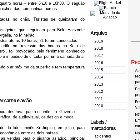
quatro horas - entre 6h10 e 10h30. O saguão
 guichês das companhias aéreas.
tadas no chão. Turistas se queixaram do
sageiros que seguiriam para Belo Horizonte
Arquivo
rgélia, no Mineirão.
stos até as 10 horas, 21 foram cancelados.
2019
ntidão na travessia das barcas na Baía de
2018
erói, foi provocado pelo fenômeno conhecido
2017
o é impedido de circular por uma camada de ar
Rec
2016
o o ar próximo da superfície tem temperatura
2015
Ae
re
2014
pa
2013
Em
2012
pr
2011
er carne e avião
Fe
2010
Vi
s para destravar pauta econômica. Governo
NO
ráfica, de audiovisual, de design e moda.
Em
Labels /
co
do do líder chinês Xi Jinping, em julho, para
marcadores
 econômica entre os dois países.
No
acidentes
s vendas para o gigante asiático, principal