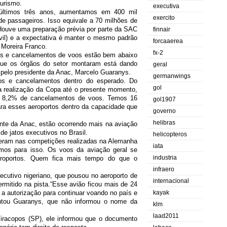
urismo.
executiva
últimos três anos, aumentamos em 400 mil
exercito
e passageiros. Isso equivale a 70 milhões de
Houve uma preparação prévia por parte da SAC
finnair
vil) e a expectativa é manter o mesmo padrão
forcaaerea
 Moreira Franco.
fx-2
sos e cancelamentos de voos estão bem abaixo
ue os órgãos do setor montaram está dando
geral
a pelo presidente da Anac, Marcelo Guaranys.
germanwings
os e cancelamentos dentro do esperado. Do
gol
a realização da Copa até o presente momento,
e 8,2% de cancelamentos de voos. Temos 16
gol1907
ra esses aeroportos dentro da capacidade que
governo
helibras
nte da Anac, estão ocorrendo mais na aviação
de jatos executivos no Brasil.
helicopteros
ram nas competições realizadas na Alemanha
iata
mos para isso. Os voos da aviação geral se
industria
eroportos. Quem fica mais tempo do que o
infraero
cutivo nigeriano, que pousou no aeroporto de
internacional
rmitido na pista.“Esse avião ficou mais de 24
 a autorização para continuar voando no país e
kayak
entou Guaranys, que não informou o nome da
klm
laad2011
Viracopos (SP), ele informou que o documento