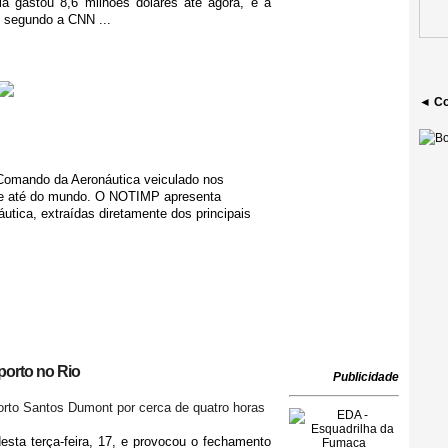
ia gastou 8,6 milhões dólares até agora, e a
, segundo a CNN ...
◄ Co
 Comando da Aeronáutica veiculado nos
l e até do mundo. O NOTIMP apresenta
tica, extraídas diretamente dos principais
porto no Rio
Publicidade
to Santos Dumont por cerca de quatro horas
esta terça-feira, 17, e provocou o fechamento