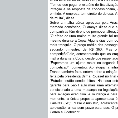
ainda está sendo expedido e que a concessio
“Temos que pegar o relatório de fiscalizaç
infração e na resposta da concessionária,
emitido. A empresa tem direito de defesa. 
da multa”, disse.
Sobre a malha aérea aprovada pela Ana
mercado doméstico, Guaranys disse que a a
companhias têm direito de promover alteraç
“O efeito de uma malha muito grande foi um
mesmo durante a Copa. Alguns dias com oc
mais tranquila. O preço médio das passagen
segundo trimestre, de R$ 360. Mas o 
competição”,diz, acrescentando que as emp
malha durante a Copa, desde que respeitados
“Esperamos um ajuste maior na segunda fa
competição”, comentou. Ao elogiar a infra
Franco também falou ontem sobre a criação 
feita pela presidenta Dilma Roussef no final 
“Estudos estão sendo feitos. Há essa det
garantir para São Paulo mais uma alternati
condicionada a uma mudança na legislação.
para aviação executiva. A mudança é para 
momento, a única proposta apresentada é
Caieiras (SP)”, disse o ministro, acrescent
aprovação, ainda sem prazo para isso. O pr
Correa e Odebrecht.