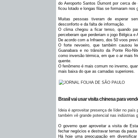
do Aeroporto Santos Dumont por cerca de 
ficou lotado e longas filas se formaram nos
Muitas pessoas tiveram de esperar sen
desconforto e da falta de informação.
O clima chegou a ficar tenso, quando pas
perceberam que perderiam o jogo Bélgica e A
De acordo com a Infraero, dos 50 voos previ
O forte nevoeiro, que também causou le
Guanabara e no trânsito da Ponte Rio-Nit
como inversão térmica, em que o ar mais fri
quente.
O fenômeno é mais comum no inverno, quand
mais baixa do que as camadas superiores.
Brasil vai usar visita chinesa para vend
Ideia é aproveitar presença de líder no paí
também vê grande potencial nas indústrias g
O governo quer aproveitar a visita de Esta
fechar negócios e destravar temas da pauta
Há hoje uma preocupação em diversificar a