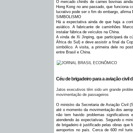
O mercado chinês de carnes bovinas aind
Hong Kong no ano passado, que funciona co
lucrativo pode ser o fim do embargo, afirma 
SIMBOLISMO
Há a expectativa ainda de que haja a conf
asiático. A fabricante de caminhões Marco
instalar fábrica de veículos na China.
A vinda de Xi Jinping, que participará da c
África do Sul) e deve assistir a final da 
simbólico. A visita, a primeira dele no po
entre Brasil e China.
Céu de brigadeiro para a aviação civil
Jatos executivos têm sido um grande proble
movimentação de passageiros
O ministro da Secretaria de Aviação Civil (
até o momento da movimentação dos aeropo
não tem havido problemas significativos e
atendendo às expectativas. Segundo o mini
de brigadeiro é justificado pelas obras que
aeroportos no país. Cerca de 600 mil turist