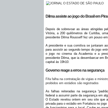
Dilma assiste ao jogo do Brasil em Pi
Depois de sobrevoar as áreas atingidas p
Vitória, a 200 quilômetros de Curitiba, um
presidente Dilma Rousseff fez um pouso em
A presidente e sua comitiva se juntaram a
para assistir ao segundo tempo do jogo ent
o jogo no cinema da Academia e a presi
presidente Dilma, que ia desembarcar em Br
capital às 19h10.
Governo reage a erros na segurança
Fifa falha na contratação de vigias e ministr
proibidos em estádios são registrados
As falhas reiteradas na segurança “padrã
federal a assumir parte da segurança em alg
O Estado revelou ontem em seu site que 
privada para o estádio em Fortaleza no jogo
de funcionários para o local. Coube ao gove