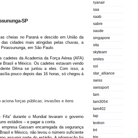
ryanair
saa
saab
rassununga-SP
sabre
saude
elas cheias no Paraná e descido em União da
singapore
a das cidades mais atingidas pelas chuvas, a
sita
 Pirassununga, em São Paulo.
skyteam
os cadetes da Academia da Força Aérea (AFA)
smiles
re Brasil e México. Os cadetes estavam vendo
sol
dente Dilma se juntou a eles. Com isso, a
star_alliance
asília pouco depois das 16 horas, só chegou à
swiss
swissport
tam
o aciona forças públicas; invasões e itens
tam3054
tam402
tap
o Fifa” durante o Mundial levaram o governo
uns estádios – e pagar a conta.
textron
a empresa Gassam encarregada da segurança
tnt
 Brasil e México, não levou o número suficiente
trip
rno assumir parte do estádio. A informação foi