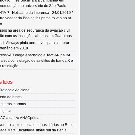
TAM Airlines Brasil lança campanha em
memoração ao aniversário de São Paulo
TIMP - Noticiário da Imprensa - 24/01/2019 /
rro voador da Boeing faz primeiro voo ao ar
re
rsos na área de segurança da aviação civil
tão com as inscrições abertas em Guarulhos
itish Airways pinta aeronaves para celebrar
ntenário em 2019
ressSAR elege a tecnologia TecSAR da IAI
ra sua constelação de satélites de banda X e
ta resolução
 lidos
Protocolo Adicional
eda de braço
onteiras e armas
ia justa
AC atualiza ANACpédia
vereiro com cortesia de duas diárias no Resort
llage Mata Encantada, litoral sul da Bahia