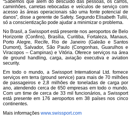
“Sabemos que além do descuido das pessoas, os carros,
caminhões, carretas rebocadas e veículos de serviço com
acesso às áreas operacionais são uma fonte potencial de
danos”, disse a gerente de Safety. Segundo Elisabeth Tullii,
só a conscientização pode ajudar a minimizar o problema.
No Brasil, a Swissport está presente nos aeroportos de Belo
Horizonte (Confins), Brasília, Curitiba, Fortaleza, Manaus,
Porto Alegre, Recife, Rio de Janeiro (Galeão e Santos
Dumont), Salvador, São Paulo (Congonhas, Guarulhos e
Viracopos – Campinas) e Vitória. Oferece serviços na área
de ground handling, carga, aviação executiva e aviation
security.
Em todo o mundo, a Swissport International Ltd. fornece
serviços em terra (ground service) para mais de 70 milhões
de passageiros e 2,8 milhões de toneladas de carga por
ano, atendendo cerca de 650 empresas em todo o mundo.
Com um time de cerca de 33 mil funcionários, a Swissport
está presente em 176 aeroportos em 38 países nos cinco
continentes.
Mais informações
www.swissport.com