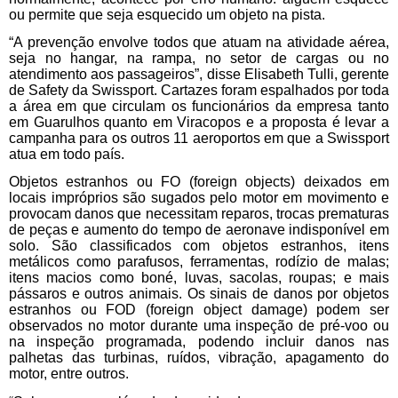
ou permite que seja esquecido um objeto na pista.
“A prevenção envolve todos que atuam na atividade aérea,
seja no hangar, na rampa, no setor de cargas ou no
atendimento aos passageiros”, disse Elisabeth Tulli, gerente
de Safety da Swissport. Cartazes foram espalhados por toda
a área em que circulam os funcionários da empresa tanto
em Guarulhos quanto em Viracopos e a proposta é levar a
campanha para os outros 11 aeroportos em que a Swissport
atua em todo país.
Objetos estranhos ou FO (foreign objects) deixados em
locais impróprios são sugados pelo motor em movimento e
provocam danos que necessitam reparos, trocas prematuras
de peças e aumento do tempo de aeronave indisponível em
solo. São classificados com objetos estranhos, itens
metálicos como parafusos, ferramentas, rodízio de malas;
itens macios como boné, luvas, sacolas, roupas; e mais
pássaros e outros animais. Os sinais de danos por objetos
estranhos ou FOD (foreign object damage) podem ser
observados no motor durante uma inspeção de pré-voo ou
na inspeção programada, podendo incluir danos nas
palhetas das turbinas, ruídos, vibração, apagamento do
motor, entre outros.