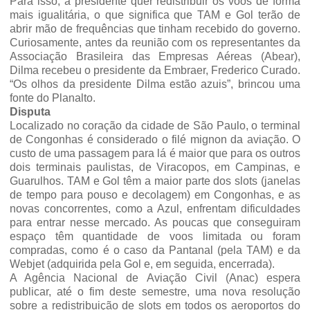
Para isso, a presidente quer redistribuir os voos de forma
mais igualitária, o que significa que TAM e Gol terão de
abrir mão de frequências que tinham recebido do governo.
Curiosamente, antes da reunião com os representantes da
Associação Brasileira das Empresas Aéreas (Abear),
Dilma recebeu o presidente da Embraer, Frederico Curado.
“Os olhos da presidente Dilma estão azuis”, brincou uma
fonte do Planalto.
Disputa
Localizado no coração da cidade de São Paulo, o terminal
de Congonhas é considerado o filé mignon da aviação. O
custo de uma passagem para lá é maior que para os outros
dois terminais paulistas, de Viracopos, em Campinas, e
Guarulhos. TAM e Gol têm a maior parte dos slots (janelas
de tempo para pouso e decolagem) em Congonhas, e as
novas concorrentes, como a Azul, enfrentam dificuldades
para entrar nesse mercado. As poucas que conseguiram
espaço têm quantidade de voos limitada ou foram
compradas, como é o caso da Pantanal (pela TAM) e da
Webjet (adquirida pela Gol e, em seguida, encerrada).
A Agência Nacional de Aviação Civil (Anac) espera
publicar, até o fim deste semestre, uma nova resolução
sobre a redistribuição de slots em todos os aeroportos do