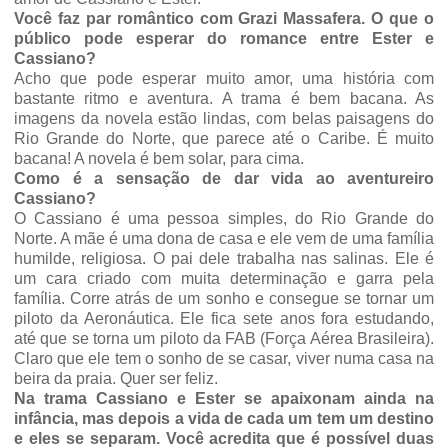
Você faz par romântico com Grazi Massafera. O que o
público pode esperar do romance entre Ester e
Cassiano?
Acho que pode esperar muito amor, uma história com
bastante ritmo e aventura. A trama é bem bacana. As
imagens da novela estão lindas, com belas paisagens do
Rio Grande do Norte, que parece até o Caribe. É muito
bacana! A novela é bem solar, para cima.
Como é a sensação de dar vida ao aventureiro
Cassiano?
O Cassiano é uma pessoa simples, do Rio Grande do
Norte. A mãe é uma dona de casa e ele vem de uma família
humilde, religiosa. O pai dele trabalha nas salinas. Ele é
um cara criado com muita determinação e garra pela
família. Corre atrás de um sonho e consegue se tornar um
piloto da Aeronáutica.
Ele fica sete anos fora estudando,
até que se torna um piloto da FAB (Força Aérea Brasileira).
Claro que ele tem o sonho de se casar, viver numa casa na
beira da praia. Quer ser feliz.
Na trama Cassiano e Ester se apaixonam ainda na
infância, mas depois a vida de cada um tem um destino
e eles se separam. Você acredita que é possível duas