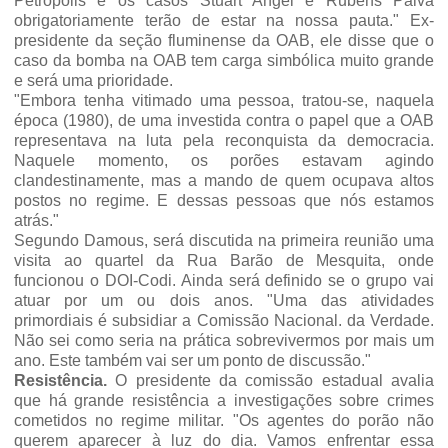
Petrópolis e os casos Stuart Angel e Rubens Paiva
obrigatoriamente terão de estar na nossa pauta." Ex-
presidente da seção fluminense da OAB, ele disse que o
caso da bomba na OAB tem carga simbólica muito grande
e será uma prioridade.
"Embora tenha vitimado uma pessoa, tratou-se, naquela
época (1980), de uma investida contra o papel que a OAB
representava na luta pela reconquista da democracia.
Naquele momento, os porões estavam agindo
clandestinamente, mas a mando de quem ocupava altos
postos no regime. E dessas pessoas que nós estamos
atrás."
Segundo Damous, será discutida na primeira reunião uma
visita ao quartel da Rua Barão de Mesquita, onde
funcionou o DOI-Codi. Ainda será definido se o grupo vai
atuar por um ou dois anos. "Uma das atividades
primordiais é subsidiar a Comissão Nacional. da Verdade.
Não sei como seria na prática sobrevivermos por mais um
ano. Este também vai ser um ponto de discussão."
Resistência.
O presidente da comissão estadual avalia
que há grande resistência a investigações sobre crimes
cometidos no regime militar. "Os agentes do porão não
querem aparecer à luz do dia. Vamos enfrentar essa