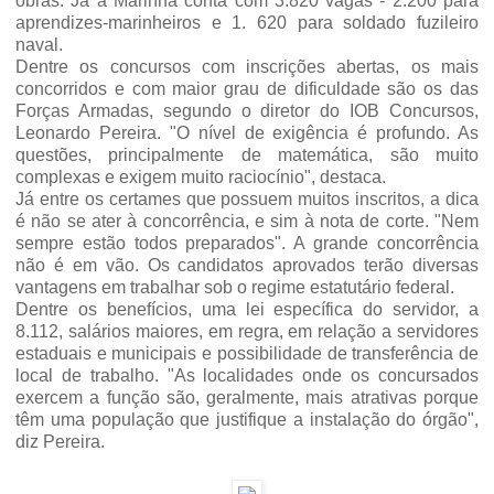
obras. Já a Marinha conta com 3.820 vagas - 2.200 para
aprendizes-marinheiros e 1. 620 para soldado fuzileiro
naval.
Dentre os concursos com inscrições abertas, os mais
concorridos e com maior grau de dificuldade são os das
Forças Armadas, segundo o diretor do IOB Concursos,
Leonardo Pereira. "O nível de exigência é profundo. As
questões, principalmente de matemática, são muito
complexas e exigem muito raciocínio", destaca.
Já entre os certames que possuem muitos inscritos, a dica
é não se ater à concorrência, e sim à nota de corte. "Nem
sempre estão todos preparados". A grande concorrência
não é em vão. Os candidatos aprovados terão diversas
vantagens em trabalhar sob o regime estatutário federal.
Dentre os benefícios, uma lei específica do servidor, a
8.112, salários maiores, em regra, em relação a servidores
estaduais e municipais e possibilidade de transferência de
local de trabalho. "As localidades onde os concursados
exercem a função são, geralmente, mais atrativas porque
têm uma população que justifique a instalação do órgão",
diz Pereira.