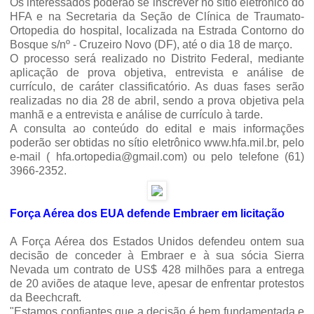
Os interessados poderão se inscrever no sítio eletrônico do
HFA e na Secretaria da Seção de Clínica de Traumato-
Ortopedia do hospital, localizada na Estrada Contorno do
Bosque s/nº - Cruzeiro Novo (DF), até o dia 18 de março.
O processo será realizado no Distrito Federal, mediante
aplicação de prova objetiva, entrevista e análise de
currículo, de caráter classificatório. As duas fases serão
realizadas no dia 28 de abril, sendo a prova objetiva pela
manhã e a entrevista e análise de currículo à tarde.
A consulta ao conteúdo do edital e mais informações
poderão ser obtidas no sítio eletrônico www.hfa.mil.br, pelo
e-mail ( hfa.ortopedia@gmail.com) ou pelo telefone (61)
3966-2352.
Força Aérea dos EUA defende Embraer em licitação
A Força Aérea dos Estados Unidos defendeu ontem sua
decisão de conceder à Embraer e à sua sócia Sierra
Nevada um contrato de US$ 428 milhões para a entrega
de 20 aviões de ataque leve, apesar de enfrentar protestos
da Beechcraft.
"Estamos confiantes que a decisão é bem fundamentada e