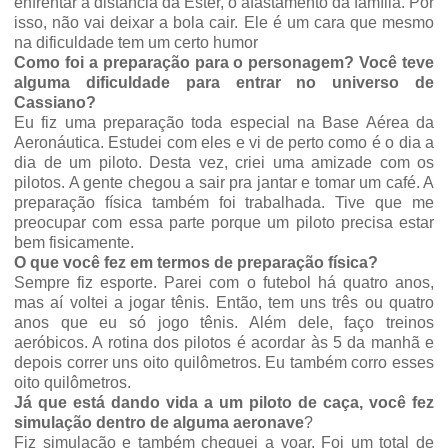
enfrentar a distância da Ester, o afastamento da família. Por
isso, não vai deixar a bola cair. Ele é um cara que mesmo
na dificuldade tem um certo humor
Como foi a preparação para o personagem? Você teve
alguma dificuldade para entrar no universo de
Cassiano?
Eu fiz uma preparação toda especial na Base Aérea da
Aeronáutica. Estudei com eles e vi de perto como é o dia a
dia de um piloto. Desta vez, criei uma amizade com os
pilotos. A gente chegou a sair pra jantar e tomar um café. A
preparação física também foi trabalhada. Tive que me
preocupar com essa parte porque um piloto precisa estar
bem fisicamente.
O que você fez em termos de preparação física?
Sempre fiz esporte. Parei com o futebol há quatro anos,
mas aí voltei a jogar tênis. Então, tem uns três ou quatro
anos que eu só jogo tênis. Além dele, faço treinos
aeróbicos.
A rotina dos pilotos é acordar às 5 da manhã e
depois correr uns oito quilômetros. Eu também corro esses
oito quilômetros.
Já que está dando vida a um piloto de caça, você fez
simulação dentro de alguma aeronave
?
Fiz simulação e também cheguei a voar. Foi um total de