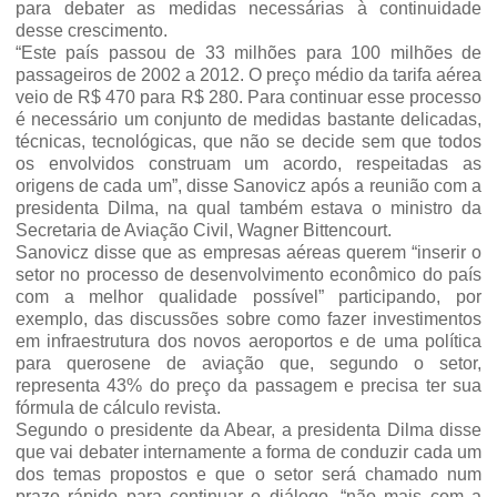
para debater as medidas necessárias à continuidade
desse crescimento.
“
Este país passou de 33 milhões para 100 milhões de
passageiros de 2002 a 2012. O preço médio da tarifa aérea
veio de R$ 470 para R$ 280.
Para continuar esse processo
é necessário um conjunto de medidas bastante delicadas,
técnicas, tecnológicas, que não se decide sem que todos
os envolvidos construam um acordo, respeitadas as
origens de cada um”, disse Sanovicz após a reunião com a
presidenta Dilma, na qual também estava o ministro da
Secretaria de Aviação Civil, Wagner Bittencourt.
Sanovicz disse que as empresas aéreas querem “inserir o
setor no processo de desenvolvimento econômico do país
com a melhor qualidade possível” participando, por
exemplo, das discussões sobre como fazer investimentos
em infraestrutura dos novos aeroportos e de uma política
para querosene de aviação que, segundo o setor,
representa 43% do preço da passagem e precisa ter sua
fórmula de cálculo revista.
Segundo o presidente da Abear, a presidenta Dilma disse
que vai debater internamente a forma de conduzir cada um
dos temas propostos e que o setor será chamado num
prazo rápido para continuar o diálogo, “não mais com a