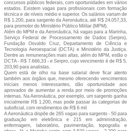
concursos públicos federais, com oportunidades em vários
estados. Existem vagas para profissionais com formação
técnica e de níveis médio e superior. Os salários variam de
R$ 1.200, para sargento da Aeronáutica, até R$ 24.057,33,
para promotor do Ministério Público Militar (MPM).
Além do MPM e da Aeronáutica, há vagas para a Marinha,
Serviço Federal de Processamento de Dados (Serpro),
Fundação Osvaldo Cruz,
Departamento de Ciência e
Tecnologia Aeroespacial (DCTA)
e Ministério da Justiça.
Dentre as remunerações mais altas, além do MPM, estão o
DCTA - R$ 7.666,33
- e Serpro, cujo vencimento é de R$ 5.
203,90 para analistas.
Quem está de olho na base salarial deve ficar atento
também aos órgãos que, mesmo oferecendo vencimentos
iniciais menos interessantes, dão oportunidade aos
aprovados de aumentar a renda por meio de promoções
internas. Na Aeronáutica, por exemplo, um sargento ganha
inicialmente R$ 1.200, mas pode passar às categorias de
suboficial, com rendimentos de R$ 6 mil
A Aeronáutica dispõe de 265 vagas para sargento - 50 para
graduação em eletrônica e 215 em administração,
enfermagem, laboratório, pavimentação, topografia e