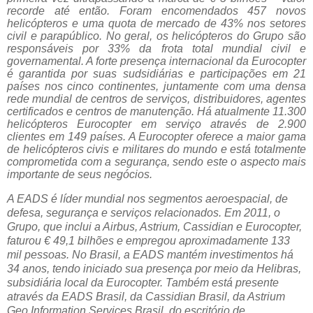
recorde até então. Foram encomendados 457 novos
helicópteros e uma quota de mercado de 43% nos setores
civil e parapúblico. No geral, os helicópteros do Grupo são
responsáveis por 33% da frota total mundial civil e
governamental. A forte presença internacional da Eurocopter
é garantida por suas sudsidiárias e participações em 21
países nos cinco continentes, juntamente com uma densa
rede mundial de centros de serviços, distribuidores, agentes
certificados e centros de manutenção. Há atualmente 11.300
helicópteros Eurocopter em serviço através de 2.900
clientes em 149 países. A Eurocopter oferece a maior gama
de helicópteros civis e militares do mundo e está totalmente
comprometida com a segurança, sendo este o aspecto mais
importante de seus negócios.
A EADS é líder mundial nos segmentos aeroespacial, de
defesa, segurança e serviços relacionados. Em 2011, o
Grupo, que inclui a Airbus, Astrium, Cassidian e Eurocopter,
faturou € 49,1 bilhões e empregou aproximadamente 133
mil pessoas. No Brasil, a EADS mantém investimentos há
34 anos, tendo iniciado sua presença por meio da Helibras,
subsidiária local da Eurocopter. Também está presente
através da EADS Brasil, da Cassidian Brasil, da Astrium
Geo Information Services Brasil, do escritório de