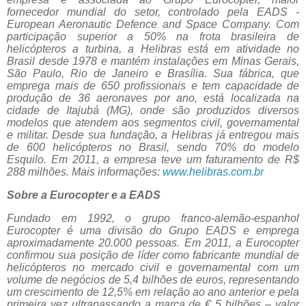
fornecedor mundial do setor, controlado pela EADS -
European Aeronautic Defence and Space Company. Com
participação superior a 50% na frota brasileira de
helicópteros a turbina, a Helibras está em atividade no
Brasil desde 1978 e mantém instalações em Minas Gerais,
São Paulo, Rio de Janeiro e Brasília. Sua fábrica, que
emprega mais de 650 profissionais e tem capacidade de
produção de 36 aeronaves por ano, está localizada na
cidade de Itajubá (MG), onde são produzidos diversos
modelos que atendem aos segmentos civil, governamental
e militar. Desde sua fundação, a Helibras já entregou mais
de 600 helicópteros no Brasil, sendo 70% do modelo
Esquilo. Em 2011, a empresa teve um faturamento de R$
288 milhões. Mais informações:
www.helibras.com.br
Sobre a Eurocopter e a EADS
Fundado em 1992, o grupo franco-alemão-espanhol
Eurocopter é uma divisão do Grupo EADS e emprega
aproximadamente 20.000 pessoas. Em 2011, a Eurocopter
confirmou sua posição de líder como fabricante mundial de
helicópteros no mercado civil e governamental com um
volume de negócios de 5,4 bilhões de euros, representando
um crescimento de 12,5% em relação ao ano anterior e pela
primeira vez ultrapassando a marca de € 5 bilhões – valor