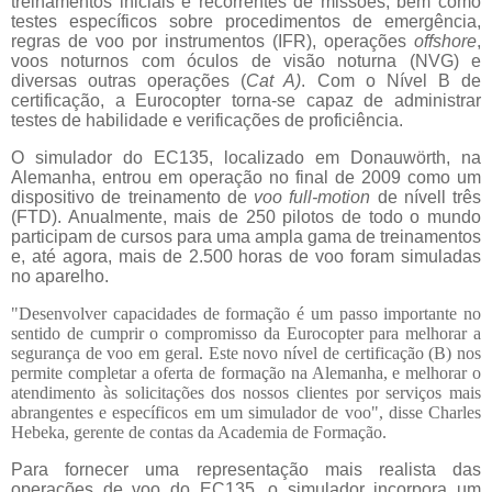
treinamentos iniciais e recorrentes de missões, bem como
testes específicos sobre procedimentos de emergência,
regras de voo por instrumentos (IFR), operações
offshore
,
voos noturnos com óculos de visão noturna (NVG) e
diversas outras operações (
Cat A)
. Com o Nível B de
certificação, a Eurocopter torna-se capaz de administrar
testes de habilidade e verificações de proficiência.
O simulador do EC135, localizado em Donauwörth, na
Alemanha, entrou em operação no final de 2009 como um
dispositivo de treinamento de
voo full-motion
de nívell três
(FTD). Anualmente, mais de 250 pilotos de todo o mundo
participam de cursos para uma ampla gama de treinamentos
e, até agora, mais de 2.500 horas de voo foram simuladas
no aparelho.
"Desenvolver capacidades de formação é um passo importante no
sentido de cumprir o compromisso da Eurocopter para melhorar a
segurança de voo em geral. Este novo nível de certificação (B) nos
permite completar a oferta de formação na Alemanha, e melhorar o
atendimento às solicitações dos nossos clientes por serviços mais
abrangentes e específicos em um simulador de voo", disse Charles
Hebeka, gerente de contas da Academia de Formação.
Para fornecer uma representação mais realista das
operações de voo do EC135, o simulador incorpora um