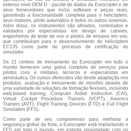
extenso nível OEM D - pacote de dados da Eurocopter e de
seus fornecedores que inclui software e peças reais,
garantindo a funcionalidade completa para o helicóptero,
seus motores, piloto automático e todos os outros sistemas.
Além disso, os instrumentos são afinados, controlados e
validados por especialistas em design de cabines,
engenheiros de teste de voo e pilotos de ensaios em voo,
que contribuíram para o desenvolvimento do helicóptero
EC135 como parte do processo de certificação do
simulador.
Os 21 centros de treinamento da Eurocopter em todo o
mundo fornecem uma gama completa de serviços para
pilotos civis e militares, técnicos e especialistas em
aeronáutica. Os cursos oferecidos vão desde adaptação nos
produtos, avaliação e treinamento de missões através de
uma variedade de soluções de formação flexíveis, incluindo
web-based training, Computer Aided Instruction (CAI),
Virtual Cockpit Procedure Trainers (VCPT), Avionics
Trainers (AVT), Flight Training Devices (FTD) e Full Flight
Simulators (FFS).
Como parte de seu compromisso para melhorar a
segurança global da frota, a Eurocopter está implantando o
FFS em todo o mundo, em estreita proximidade com os