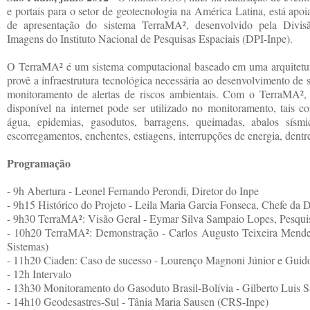
e portais para o setor de geotecnologia na América Latina, está apo
de apresentação do sistema TerraMA², desenvolvido pela Divi
Imagens do Instituto Nacional de Pesquisas Espaciais (DPI-Inpe).
O TerraMA² é um sistema computacional baseado em uma arquitetura
provê a infraestrutura tecnológica necessária ao desenvolvimento de 
monitoramento de alertas de riscos ambientais. Com o TerraMA²,
disponível na internet pode ser utilizado no monitoramento, tais 
água, epidemias, gasodutos, barragens, queimadas, abalos sísmico
escorregamentos, enchentes, estiagens, interrupções de energia, dentre
Programação
- 9h Abertura - Leonel Fernando Perondi, Diretor do Inpe
- 9h15 Histórico do Projeto - Leila Maria Garcia Fonseca, Chefe da 
- 9h30 TerraMA²: Visão Geral - Eymar Silva Sampaio Lopes, Pesqui
- 10h20 TerraMA²: Demonstração - Carlos Augusto Teixeira Mende
Sistemas)
- 11h20 Ciaden: Caso de sucesso - Lourenço Magnoni Júnior e Guid
- 12h Intervalo
- 13h30 Monitoramento do Gasoduto Brasil-Bolívia - Gilberto Luis
- 14h10 Geodesastres-Sul - Tânia Maria Sausen (CRS-Inpe)