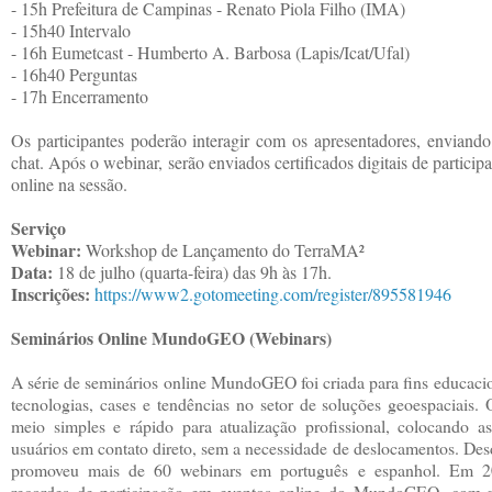
- 15h Prefeitura de Campinas - Renato Piola Filho (IMA)
- 15h40 Intervalo
- 16h Eumetcast - Humberto A. Barbosa (Lapis/Icat/Ufal)
- 16h40 Perguntas
- 17h Encerramento
Os participantes poderão interagir com os apresentadores, enviando
chat. Após o webinar, serão enviados certificados digitais de particip
online na sessão.
Serviço
Webinar:
Workshop de Lançamento do TerraMA²
Data:
18 de julho (quarta-feira) das 9h às 17h.
Inscrições:
https://www2.gotomeeting.com/
register/895581946
Seminários Online MundoGEO (Webinars)
A série de seminários online MundoGEO foi criada para fins educacio
tecnologias, cases e tendências no setor de soluções geoespaciais
meio simples e rápido para atualização profissional, colocando as
usuários em contato direto, sem a necessidade de deslocamentos. 
promoveu mais de 60 webinars em português e espanhol. Em 2
recordes de participação em eventos online do MundoGEO, com ma