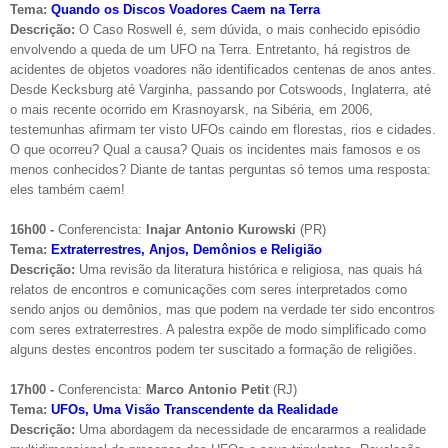
Tema:
Quando os Discos Voadores Caem na Terra
Descrição:
O Caso Roswell é, sem dúvida, o mais conhecido episódio
envolvendo a queda de um UFO na Terra. Entretanto, há registros de
acidentes de objetos voadores não identificados centenas de anos antes.
Desde Kecksburg até Varginha, passando por Cotswoods, Inglaterra, até
o mais recente ocorrido em Krasnoyarsk, na Sibéria, em 2006,
testemunhas afirmam ter visto UFOs caindo em florestas, rios e cidades.
O que ocorreu? Qual a causa? Quais os incidentes mais famosos e os
menos conhecidos? Diante de tantas perguntas só temos uma resposta:
eles também caem!
16h00 -
Conferencista:
Inajar Antonio Kurowski
(PR)
Tema:
Extraterrestres, Anjos, Demônios e Religião
Descrição:
Uma revisão da literatura histórica e religiosa, nas quais há
relatos de encontros e comunicações com seres interpretados como
sendo anjos ou demônios, mas que podem na verdade ter sido encontros
com seres extraterrestres. A palestra expõe de modo simplificado como
alguns destes encontros podem ter suscitado a formação de religiões.
17h00 -
Conferencista:
Marco Antonio Petit
(RJ)
Tema:
UFOs, Uma Visão Transcendente da Realidade
Descrição:
Uma abordagem da necessidade de encararmos a realidade