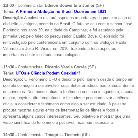
11h00 -
Conferencista:
Edison Boaventura Júnior
(SP)
Tema:
A Primeira Abdução no Brasil Ocorreu em 1931
Descrição:
A palestra relatará aspectos importantes do primeiro caso de
abdução alienígena ocorrido no Brasil. O fato se deu com o senhor José
Florêncio nos anos 30, na cidade de Campinas, e foi estudado pela
primeira vez pelo falecido pesquisador Cataldo Bove. O episódio foi
reinvestigado pelo conferencista em conjunto com os ufólogos Pablo
Villarrubia e José R. Vieira, em 2010, trazendo à tona aspectos
importantes deste inusitado caso ufológico.
13h30 -
Conferencista:
Ricardo Varela Corrêa
(SP)
Tema:
UFOs e Ciência Podem Coexistir?
Descrição:
O Fenômeno UFO é descrito pelo homem desde o tempo em
que ele começou a desenvolver seus dotes artísticos nas pinturas dentro
de cavernas. Nos nossos dias, o fenômeno continua intrigando e, a cada
minuto, objetos são fotografados e filmados e poderiam levar a ciência
oficial a considerar o fenômeno como algo a ser estudado. A palestra
procura mostrar alguns erros de interpretação de filmes e fotos e
apresenta alguns casos interessantes. Seu objetivo é mostrar que uma
visão científica do fenômeno é possível, mas não necessária.
14h30 -
Conferencista:
Thiago L. Ticchetti
(DF)