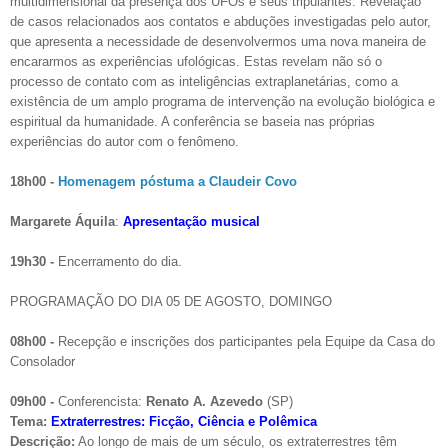
multidimensional da presença dos UFOs e seus tripulantes. Revelação
de casos relacionados aos contatos e abduções investigadas pelo autor,
que apresenta a necessidade de desenvolvermos uma nova maneira de
encararmos as experiências ufológicas. Estas revelam não só o
processo de contato com as inteligências extraplanetárias, como a
existência de um amplo programa de intervenção na evolução biológica e
espiritual da humanidade. A conferência se baseia nas próprias
experiências do autor com o fenômeno.
18h00 -
Homenagem póstuma a Claudeir Covo
Margarete Áquila
:
Apresentação musical
19h30 -
Encerramento do dia.
PROGRAMAÇÃO DO DIA 05 DE AGOSTO, DOMINGO
08h00 -
Recepção e inscrições dos participantes pela Equipe da Casa do
Consolador
09h00 -
Conferencista:
Renato A. Azevedo
(SP)
Tema:
Extraterrestres: Ficção, Ciência e Polêmica
Descrição:
Ao longo de mais de um século, os extraterrestres têm