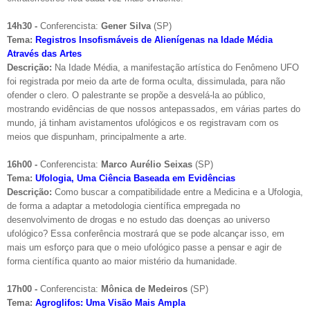
14h30 -
Conferencista:
Gener Silva
(SP)
Tema:
Registros Insofismáveis de Alienígenas na Idade Média
Através das Artes
Descrição:
Na Idade Média, a manifestação artística do Fenômeno UFO
foi registrada por meio da arte de forma oculta, dissimulada, para não
ofender o clero. O palestrante se propõe a desvelá-la ao público,
mostrando evidências de que nossos antepassados, em várias partes do
mundo, já tinham avistamentos ufológicos e os registravam com os
meios que dispunham, principalmente a arte.
16h00 -
Conferencista:
Marco Aurélio Seixas
(SP)
Tema:
Ufologia, Uma Ciência Baseada em Evidências
Descrição:
Como buscar a compatibilidade entre a Medicina e a Ufologia,
de forma a adaptar a metodologia científica empregada no
desenvolvimento de drogas e no estudo das doenças ao universo
ufológico? Essa conferência mostrará que se pode alcançar isso, em
mais um esforço para que o meio ufológico passe a pensar e agir de
forma científica quanto ao maior mistério da humanidade.
17h00 -
Conferencista:
Mônica de Medeiros
(SP)
Tema:
Agroglifos: Uma Visão Mais Ampla