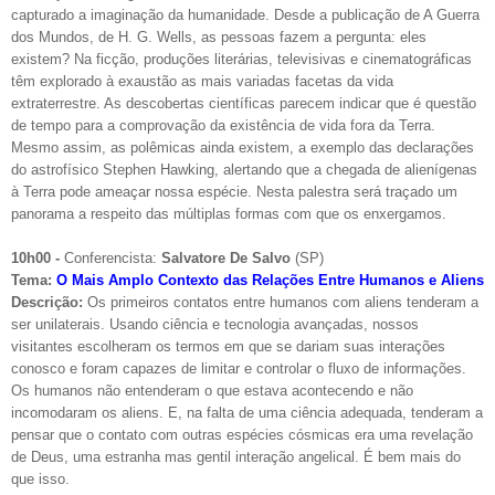
capturado a imaginação da humanidade. Desde a publicação de A Guerra
dos Mundos, de H. G. Wells, as pessoas fazem a pergunta: eles
existem? Na ficção, produções literárias, televisivas e cinematográficas
têm explorado à exaustão as mais variadas facetas da vida
extraterrestre. As descobertas científicas parecem indicar que é questão
de tempo para a comprovação da existência de vida fora da Terra.
Mesmo assim, as polêmicas ainda existem, a exemplo das declarações
do astrofísico Stephen Hawking, alertando que a chegada de alienígenas
à Terra pode ameaçar nossa espécie. Nesta palestra será traçado um
panorama a respeito das múltiplas formas com que os enxergamos.
10h00 -
Conferencista:
Salvatore De Salvo
(SP)
Tema:
O Mais Amplo Contexto das Relações Entre Humanos e Aliens
Descrição:
Os primeiros contatos entre humanos com aliens tenderam a
ser unilaterais. Usando ciência e tecnologia avançadas, nossos
visitantes escolheram os termos em que se dariam suas interações
conosco e foram capazes de limitar e controlar o fluxo de informações.
Os humanos não entenderam o que estava acontecendo e não
incomodaram os aliens. E, na falta de uma ciência adequada, tenderam a
pensar que o contato com outras espécies cósmicas era uma revelação
de Deus, uma estranha mas gentil interação angelical. É bem mais do
que isso.