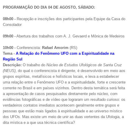
PROGRAMAÇÃO DO DIA 04 DE AGOSTO, SÁBADO:
08h00 -
Recepção e inscrições dos participantes pela Equipe da Casa do
Consolador
09h00 -
Abertura dos trabalhos com A. J. Gevaerd e Mônica de Medeiros
10h00 -
Conferencista:
Rafael Amorim
(RS)
Tema -
A Relação do Fenômeno UFO com a Espiritualidade na
Região Sul
Descrição:
O trabalho do
Núcleo de Estudos Ufológicos de Santa Cruz
(NEUS)
, do qual o conferencista é dirigente, é desenvolvido em meio aos
grupos espíritas, metafísicos e holísticos locais, e leva a estabelecer
uma relação entre o Fenômeno UFO e a espiritualidade, forte e crescente
corrente no Brasil e em países vizinhos. Dentro desta temática será feita
a apresentação de casos pesquisados diretamente pelo núcleo, com
evidências fotográficas e de vídeo que lograram um resultado curioso: os
verdadeiros contatos imediatos acontecem geralmente entre grupos e
pessoas que estão mais ligados à espiritualidade e ao universo místico
dos UFOs. Mas existe um meio de unir as duas vertentes da Ufologia, a
dita mística e a que usa técnica científica?