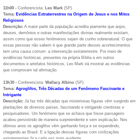
11h00 -
Conferencista:
Leo Mark
(SP)
Tema:
Evidências Extraterrestres na Origem de Jesus e nos Mitos
Religiosos
Descrição:
A maior parte da população acredita piamente que anjos,
deuses, demônios e outras manifestações divinas realmente existam,
assim como que esses fenômenos sejam de cunho sobrenatural. O que
essas pessoas não sabem é que grande parte desses acontecimentos
tem uma causa comum: a intervenção extraterrestre. Por meio de
evidências históricas, presentes na própria Bíblia e em outros
documentos e artefatos históricos, Leo Mark irá mostrar as evidências
que comprovam tal afirmação.
13h30 -
Conferencista:
Wallacy Albino
(SP)
Tema:
Agroglifos, Três Décadas de um Fenômeno Fascinante e
Intrigante
Descrição:
Já faz três décadas que misteriosas figuras vêm surgindo em
plantações de diversos países, fascinando e intrigando cientistas e
pesquisadores. Um fenômeno que se achava que fosse passageiro
acabou persistindo de maneira surpreendente e sem explicação. Nos
últimos anos os agroglifos vêm ganhando força e se expandindo,
chegando ao Brasil. E a ligação dessas figuras com civilizações
extraterrestres fica cada vez mais evidente.