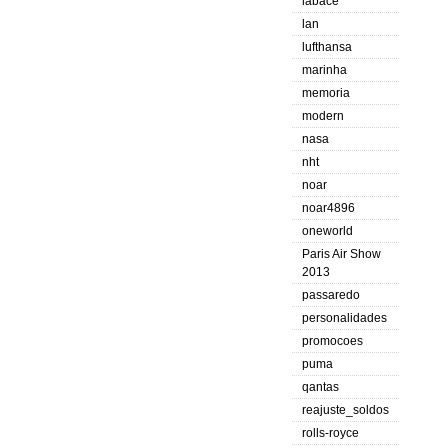
labace
lan
lufthansa
marinha
memoria
modern
nasa
nht
noar
noar4896
oneworld
Paris Air Show
2013
passaredo
personalidades
promocoes
puma
qantas
reajuste_soldos
rolls-royce