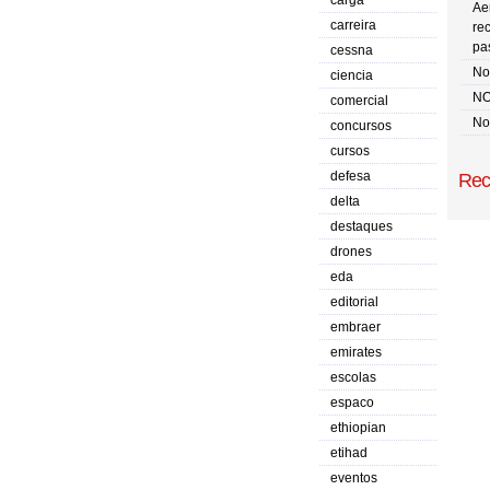
carga
Ae
carreira
re
pa
cessna
No 
ciencia
NO
comercial
No
concursos
cursos
defesa
Rec
delta
destaques
drones
eda
editorial
embraer
emirates
escolas
espaco
ethiopian
etihad
eventos