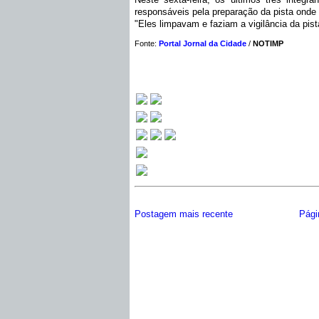
responsáveis pela preparação da pista onde 
"Eles limpavam e faziam a vigilância da pist
Fonte:
Portal Jornal da Cidade
/
NOTIMP
Postagem mais recente
Págin