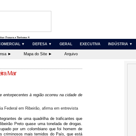
litar, Espaço e Turismo ®
COMERCIAL ▼
DEFESA ▼
GERAL
EXECUTIVA
INDÚSTRIA ▼
ensa ►
Mapa do Site ►
Arquivo
eira Mar
e entorpecentes à região ocorreu na cidade de
a Federal em Ribeirão, afirma em entrevista
ntegrantes de uma quadrilha de traficantes que
ibeirão Preto quase uma tonelada de drogas.
cupado por um colombiano que foi homem de
s criminosos mais temidos do País, que está