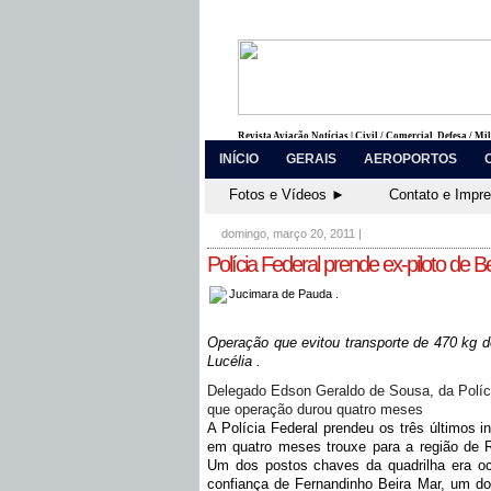
Revista Aviação Notícias | Civil / Comercial, Defesa / Mi
INÍCIO
GERAIS
AEROPORTOS
Fotos e Vídeos ►
Contato e Impr
domingo, março 20, 2011
|
Polícia Federal prende ex-piloto de B
Jucimara de Pauda .
Operação que evitou transporte de 470 kg d
Lucélia .
Delegado Edson Geraldo de Sousa, da Políci
que operação durou quatro meses
A Polícia Federal prendeu os três últimos i
em quatro meses trouxe para a região de R
Um dos postos chaves da quadrilha era o
confiança de Fernandinho Beira Mar, um do