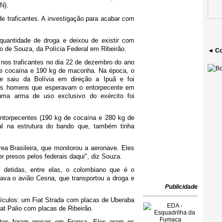
N).
de traficantes. A investigação para acabar com
uantidade de droga e deixou de existir com
o de Souza, da Polícia Federal em Ribeirão.
◄ Co
 nos traficantes no dia 22 de dezembro do ano
e cocaína e 190 kg de maconha. Na época, o
ue saiu da Bolívia em direção a Ipuã e foi
Dois homens que esperavam o entorpecente em
ma arma de uso exclusivo do exército foi
torpecentes (190 kg de cocaína e 280 kg de
al na estrutura do bando que, também tinha
a Brasileira, que monitorou a aeronave. Eles
 presos pelos federais daqui", diz Souza.
 detidas, entre elas, o colombiano que é o
ava o avião Cesna, que transportou a droga e
Publicidade
ículos: um Fiat Strada com placas de Uberaba
at Palio com placas de Ribeirão.
rantes foram presos em Franca. Eles eram os