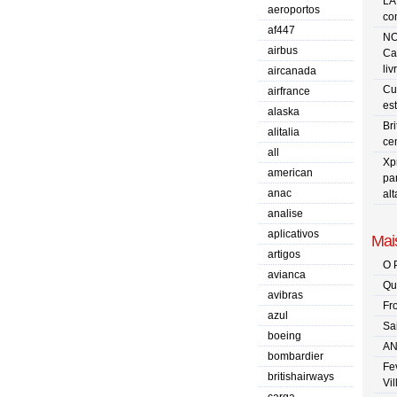
LA
aeroportos
co
af447
NO
airbus
Ca
liv
aircanada
Cu
airfrance
es
alaska
Br
alitalia
ce
all
Xp
american
pa
anac
al
analise
aplicativos
Mais
artigos
O 
avianca
Qu
avibras
Fr
azul
Sa
boeing
AN
bombardier
Fe
britishairways
Vi