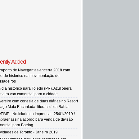
ently Added
roporto de Navegantes encerra 2018 com
corde histórico na movimentação de
ssageiros
 dia histórico para Toledo (PR), Azul opera
imeiro voo comercial para a cidade
vereiro com cortesia de duas diárias no Resort
llage Mata Encantada, litoral sul da Bahia
TIMP - Noticiário da Imprensa - 25/01/2019 /
braer assina acordo para venda de divisão
mercial para Boeing
vidades de Toronto - Janeiro 2019