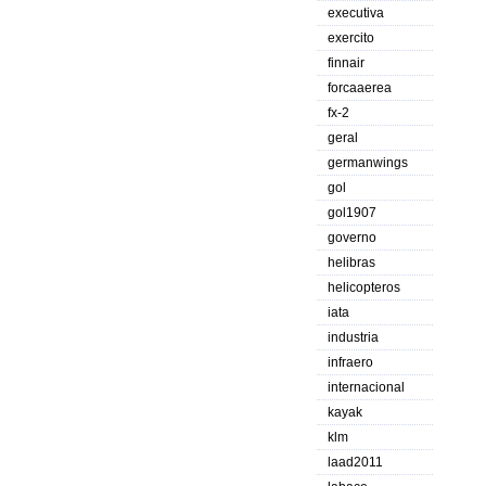
executiva
exercito
finnair
forcaaerea
fx-2
geral
germanwings
gol
gol1907
governo
helibras
helicopteros
iata
industria
infraero
internacional
kayak
klm
laad2011