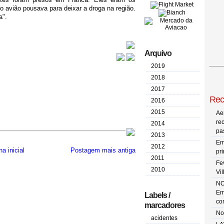
o avião pousava para deixar a droga na região.
a".
Arquivo
2019
2018
2017
Rec
2016
2015
Ae
re
2014
pa
2013
Em
2012
a inicial
Postagem mais antiga
pr
2011
Fe
2010
Vi
NO
Em
Labels /
co
marcadores
No
acidentes