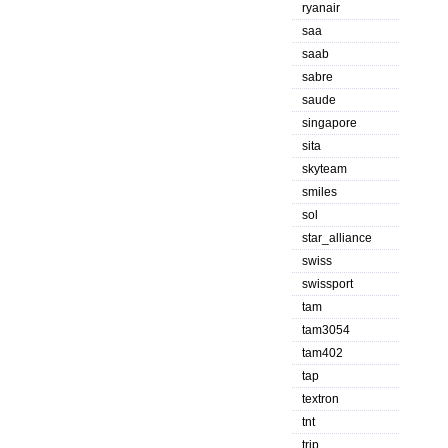
ryanair
saa
saab
sabre
saude
singapore
sita
skyteam
smiles
sol
star_alliance
swiss
swissport
tam
tam3054
tam402
tap
textron
tnt
trip