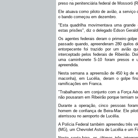
preso na penitenciária federal de Mossoró (R
Ele atuava como piloto de avião, a serviço 
o bando começou em dezembro.
"Esta quadrilha movimentava uma grande q
estas prisões", diz o delegado Edson Gerald
Os agentes federais deram o primeiro golpe
passado quando, apreenderam 280 quilos d
entorpecente foi trazido por um avião q
interceptado pelos federais de Ribeirão. 
uma caminhonete S-10 foram presos e u
apreendida.
Nesta semana a apreensão de 450 kg de en
maconha), em Lucélia, deram o golpe fin
ramificações em Franca.
"Trabalhamos em conjunto com a Força Aére
não pousaram em Ribeirão porque temiam ser
Durante a operação, cinco pessoas foram
homem de confiança de Beira-Mar. Ele pilot
aterrissou no aeroporto de Lucélia.
A Polícia Federal também apreendeu três ve
(MG), um Chevrolet Astra de Lucélia e um Fi
Neste sexta-feira, os últimos três integ